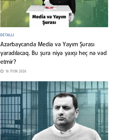
DETALLI
Azərbaycanda Media və Yayım Şurası
yaradılacaq. Bu şura niyə yaxşı heç nə vəd
etmir?
16 İYUN 2026