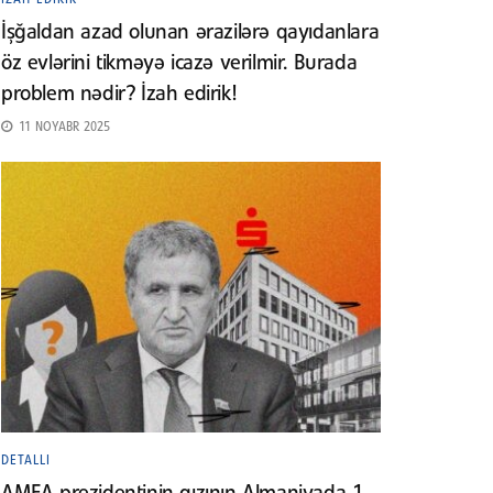
İşğaldan azad olunan ərazilərə qayıdanlara
öz evlərini tikməyə icazə verilmir. Burada
problem nədir? İzah edirik!
11 NOYABR 2025
DETALLI