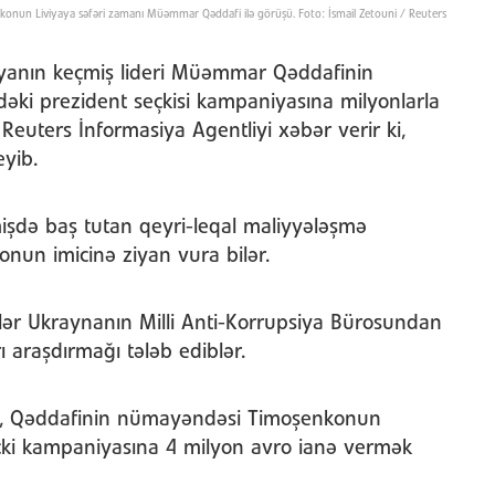
nkonun Liviyaya səfəri zamanı Müəmmar Qəddafi ilə görüşü. Foto: İsmail Zetouni / Reuters
viyanın keçmiş lideri Müəmmar Qəddafinin
dəki prezident seçkisi kampaniyasına milyonlarla
. Reuters İnformasiya Agentliyi xəbər verir ki,
yib.
işdə baş tutan qeyri-leqal maliyyələşmə
 onun imicinə ziyan vura bilər.
rilər Ukraynanın Milli Anti-Korrupsiya Bürosundan
 araşdırmağı tələb ediblər.
rə, Qəddafinin nümayəndəsi Timoşenkonun
seçki kampaniyasına 4 milyon avro ianə vermək