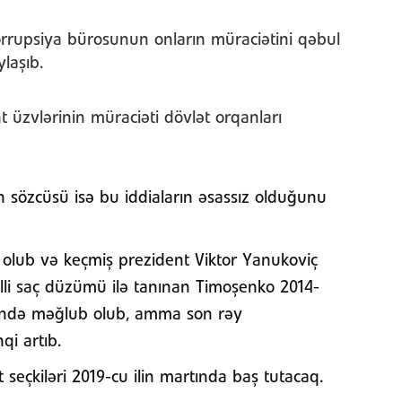
orrupsiya bürosunun onların müraciətini qəbul
laşıb.
 üzvlərinin müraciəti dövlət orqanları
 sözcüsü isə bu iddiaların əsassız olduğunu
 olub və keçmiş prezident Viktor Yanukoviç
lli saç düzümü ilə tanınan Timoşenko 2014-
ərində məğlub olub, amma son rəy
qi artıb.
seçkiləri 2019-cu ilin martında baş tutacaq.