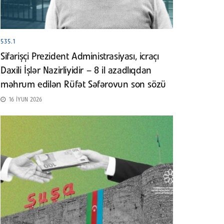
535.1
Sifarişçi Prezident Administrasiyası, icraçı
Daxili İşlər Nazirliyidir – 8 il azadlıqdan
məhrum edilən Rüfət Səfərovun son sözü
16 İYUN 2026