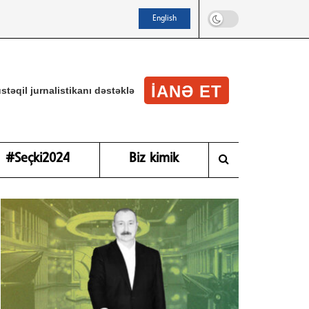
English
IANƏ ET
stəqil jurnalistikanı dəstəklə
#Seçki2024
Biz kimik