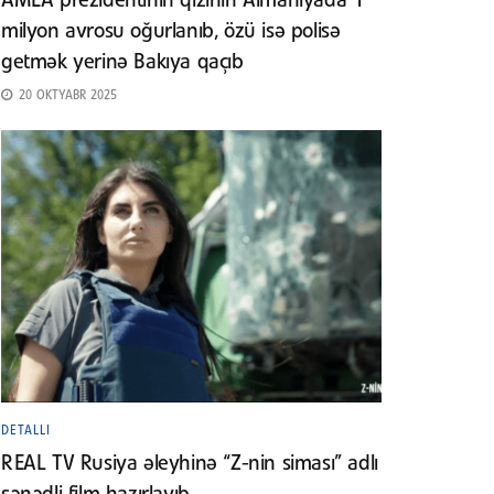
AMEA prezidentinin qızının Almaniyada 1
milyon avrosu oğurlanıb, özü isə polisə
getmək yerinə Bakıya qaçıb
20 OKTYABR 2025
DETALLI
REAL TV Rusiya əleyhinə “Z-nin siması” adlı