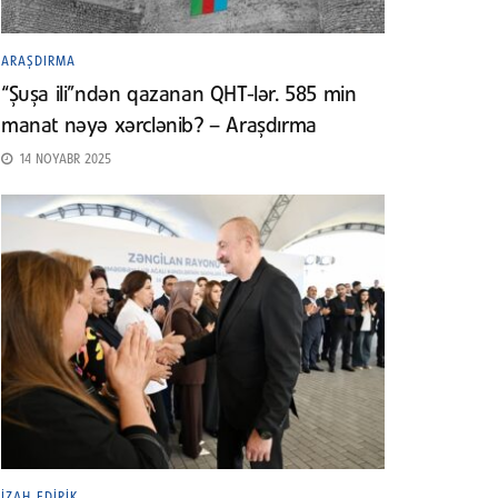
ARAŞDIRMA
“Şuşa ili”ndən qazanan QHT-lər. 585 min
manat nəyə xərclənib? – Araşdırma
14 NOYABR 2025
İZAH EDIRIK