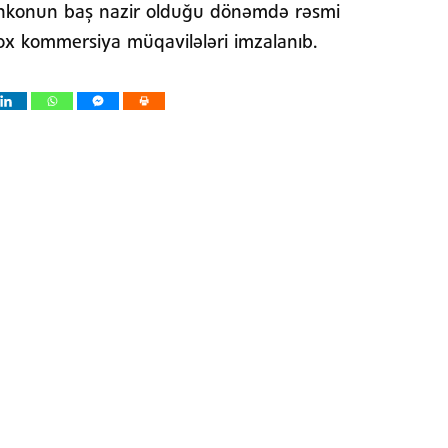
şenkonun baş nazir olduğu dönəmdə rəsmi
 çox kommersiya müqavilələri imzalanıb.