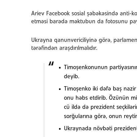
Ariev Facebook sosial şəbəkəsində anti-k
etməsi barədə məktubun da fotosunu pay
Ukrayna qanunvericiliyinə görə, parlament
tərəfindən araşdırılmalıdır.
Timoşenkonunun partiyasının
deyib.
Timoşenko iki dəfə baş nazir
onu həbs etdirib. Özünün mi
cü ildə də prezident seçkil
sorğularına görə, onun reytin
Ukraynada növbəti prezident 