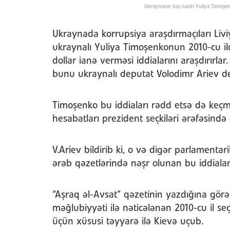
Ukraynanın baş naziri Yuliya Timoşe
Ukraynada korrupsiya araşdırmaçıları Li
ukraynalı Yuliya Timoşenkonun 2010-cu il
dollar ianə verməsi iddialarını araşdırırlar
bunu ukraynalı deputat Volodimr Ariev de
Timoşenko bu iddiaları rədd etsə də keçm
hesabatları prezident seçkiləri ərəfəsində
V.Ariev bildirib ki, o və digər parlamenta
ərəb qəzetlərində nəşr olunan bu iddiaları
“Aşraq əl-Avsat” qəzetinin yazdığına gö
məğlubiyyəti ilə nəticələnən 2010-cu il 
üçün xüsusi təyyarə ilə Kievə uçub.