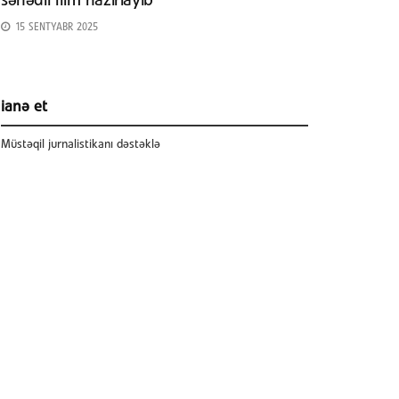
sənədli film hazırlayıb
15 SENTYABR 2025
ianə et
Müstəqil jurnalistikanı dəstəklə