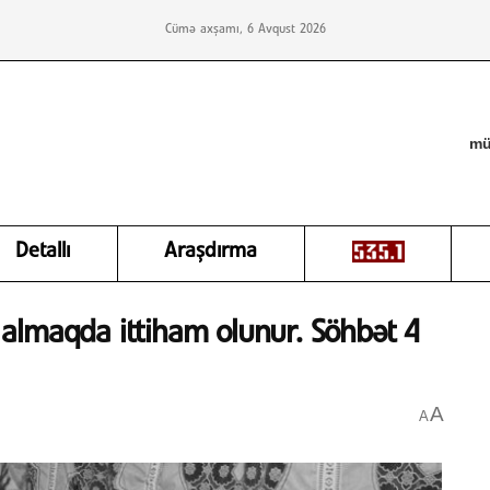
Cümə axşamı, 6 Avqust 2026
mü
Detallı
Araşdırma
almaqda ittiham olunur. Söhbət 4
A
A