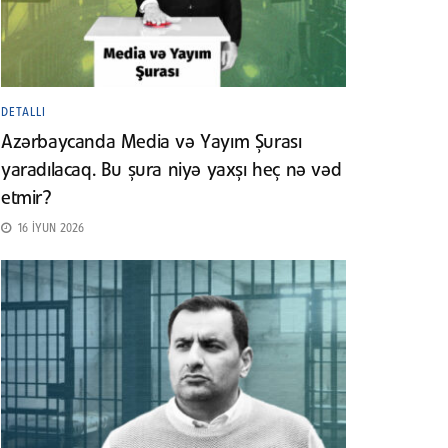
DETALLI
Azərbaycanda Media və Yayım Şurası
yaradılacaq. Bu şura niyə yaxşı heç nə vəd
etmir?
16 İYUN 2026