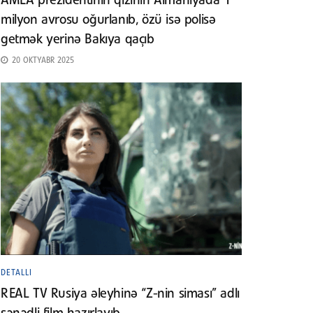
AMEA prezidentinin qızının Almaniyada 1
milyon avrosu oğurlanıb, özü isə polisə
getmək yerinə Bakıya qaçıb
20 OKTYABR 2025
DETALLI
REAL TV Rusiya əleyhinə “Z-nin siması” adlı