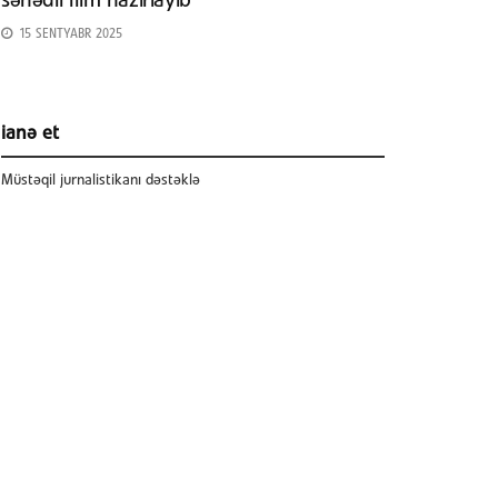
sənədli film hazırlayıb
15 SENTYABR 2025
ianə et
Müstəqil jurnalistikanı dəstəklə