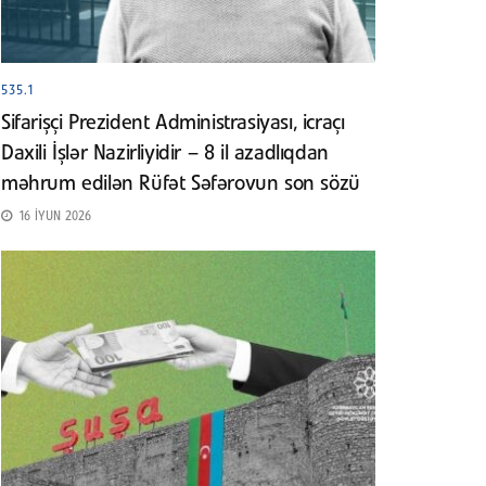
535.1
Sifarişçi Prezident Administrasiyası, icraçı
Daxili İşlər Nazirliyidir – 8 il azadlıqdan
məhrum edilən Rüfət Səfərovun son sözü
16 İYUN 2026