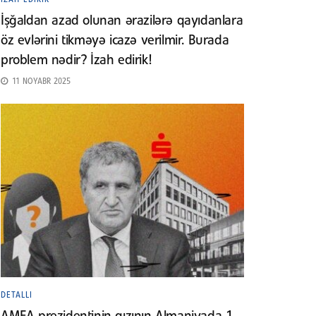
İşğaldan azad olunan ərazilərə qayıdanlara
öz evlərini tikməyə icazə verilmir. Burada
problem nədir? İzah edirik!
11 NOYABR 2025
DETALLI