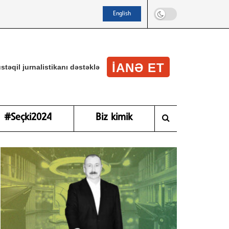
English
IANƏ ET
stəqil jurnalistikanı dəstəklə
#Seçki2024
Biz kimik