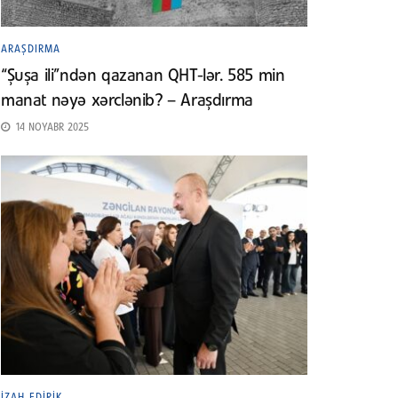
ARAŞDIRMA
“Şuşa ili”ndən qazanan QHT-lər. 585 min
manat nəyə xərclənib? – Araşdırma
14 NOYABR 2025
İZAH EDIRIK