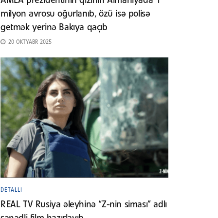
AMEA prezidentinin qızının Almaniyada 1
milyon avrosu oğurlanıb, özü isə polisə
getmək yerinə Bakıya qaçıb
20 OKTYABR 2025
DETALLI
REAL TV Rusiya əleyhinə “Z-nin siması” adlı