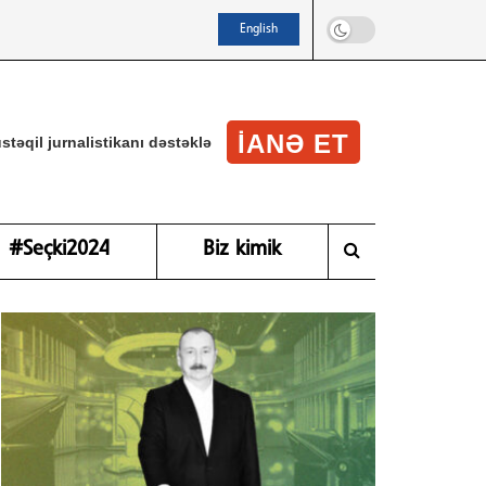
English
IANƏ ET
stəqil jurnalistikanı dəstəklə
#Seçki2024
Biz kimik