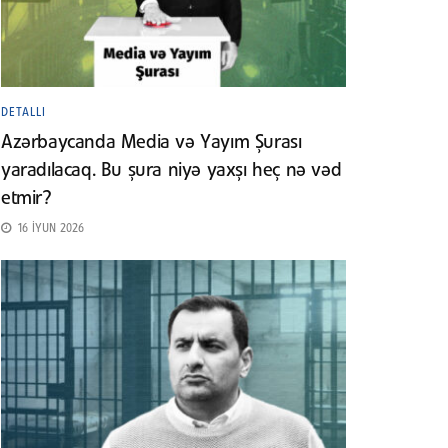
DETALLI
Azərbaycanda Media və Yayım Şurası
yaradılacaq. Bu şura niyə yaxşı heç nə vəd
etmir?
16 İYUN 2026