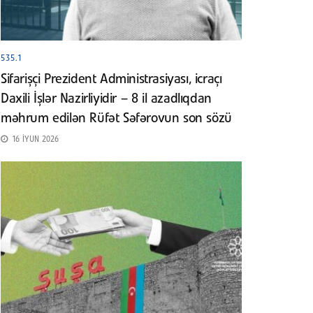
535.1
Sifarişçi Prezident Administrasiyası, icraçı
Daxili İşlər Nazirliyidir – 8 il azadlıqdan
məhrum edilən Rüfət Səfərovun son sözü
16 İYUN 2026