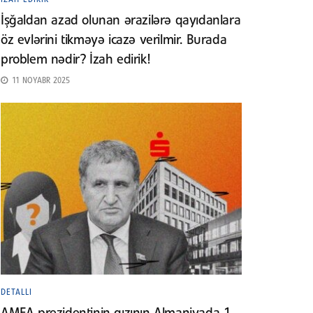
İşğaldan azad olunan ərazilərə qayıdanlara
öz evlərini tikməyə icazə verilmir. Burada
problem nədir? İzah edirik!
11 NOYABR 2025
DETALLI