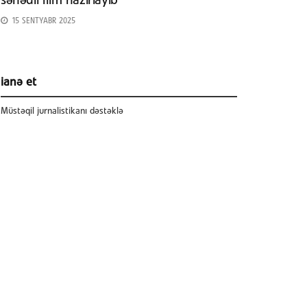
sənədli film hazırlayıb
15 SENTYABR 2025
ianə et
Müstəqil jurnalistikanı dəstəklə