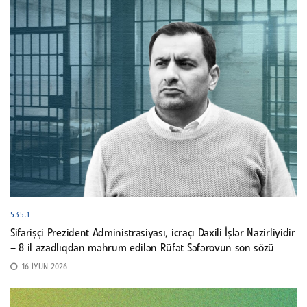
535.1
Sifarişçi Prezident Administrasiyası, icraçı Daxili İşlər Nazirliyidir
– 8 il azadlıqdan məhrum edilən Rüfət Səfərovun son sözü
16 İYUN 2026