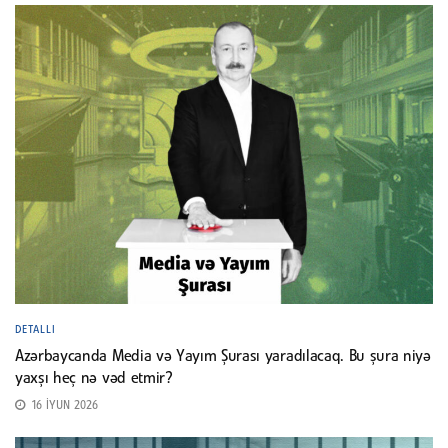
DETALLI
Azərbaycanda Media və Yayım Şurası yaradılacaq. Bu şura niyə
yaxşı heç nə vəd etmir?
16 İYUN 2026