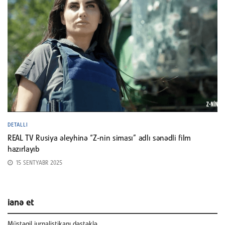
DETALLI
REAL TV Rusiya əleyhinə “Z-nin siması” adlı sənədli film
hazırlayıb
15 SENTYABR 2025
ianə et
Müstəqil jurnalistikanı dəstəklə