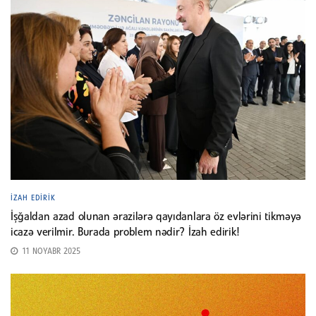
İZAH EDIRIK
İşğaldan azad olunan ərazilərə qayıdanlara öz evlərini tikməyə
icazə verilmir. Burada problem nədir? İzah edirik!
11 NOYABR 2025