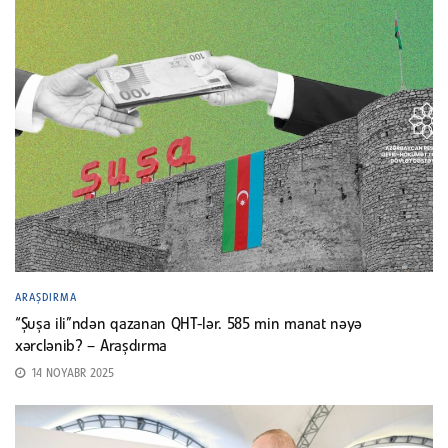
ARAŞDIRMA
“Şuşa ili”ndən qazanan QHT-lər. 585 min manat nəyə
xərclənib? – Araşdırma
14 NOYABR 2025