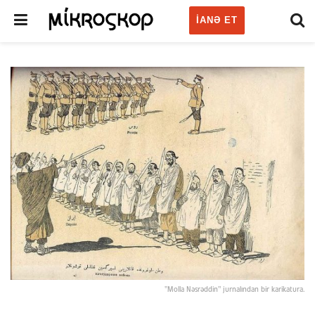
IANƏ ET
"Molla Nəsrəddin" jurnalından bir karikatura.