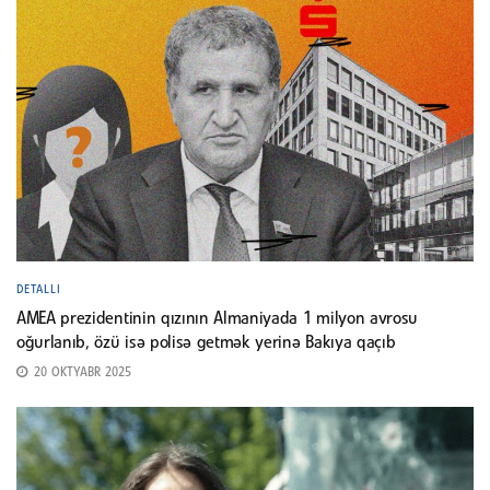
DETALLI
AMEA prezidentinin qızının Almaniyada 1 milyon avrosu
oğurlanıb, özü isə polisə getmək yerinə Bakıya qaçıb
20 OKTYABR 2025