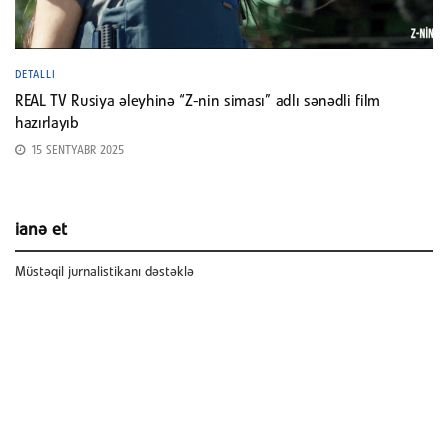
DETALLI
REAL TV Rusiya əleyhinə “Z-nin siması” adlı sənədli film
hazırlayıb
15 SENTYABR 2025
ianə et
Müstəqil jurnalistikanı dəstəklə