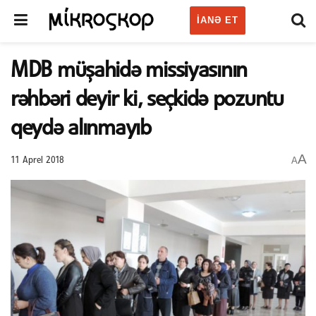
IANƏ ET
MDB müşahidə missiyasının
rəhbəri deyir ki, seçkidə pozuntu
qeydə alınmayıb
A
A
11 Aprel 2018