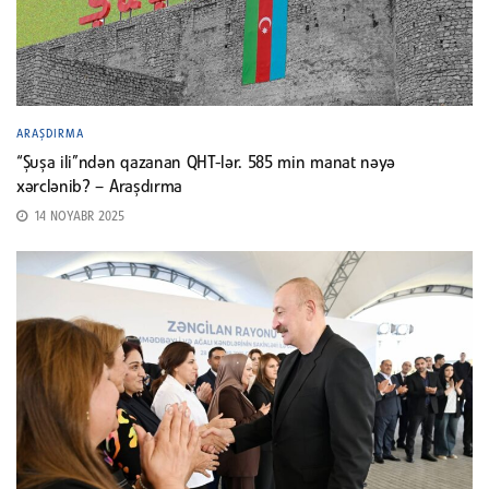
ARAŞDIRMA
“Şuşa ili”ndən qazanan QHT-lər. 585 min manat nəyə
xərclənib? – Araşdırma
14 NOYABR 2025