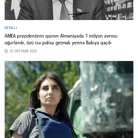
DETALLI
AMEA prezidentinin qızının Almaniyada 1 milyon avrosu
oğurlanıb, özü isə polisə getmək yerinə Bakıya qaçıb
20 OKTYABR 2025