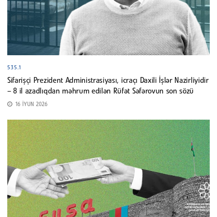
535.1
Sifarişçi Prezident Administrasiyası, icraçı Daxili İşlər Nazirliyidir
– 8 il azadlıqdan məhrum edilən Rüfət Səfərovun son sözü
16 İYUN 2026