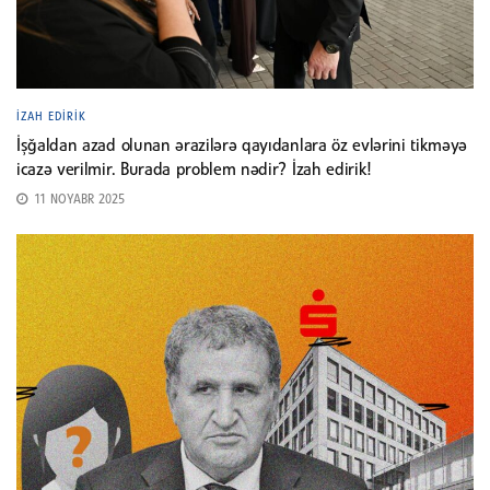
İZAH EDIRIK
İşğaldan azad olunan ərazilərə qayıdanlara öz evlərini tikməyə
icazə verilmir. Burada problem nədir? İzah edirik!
11 NOYABR 2025