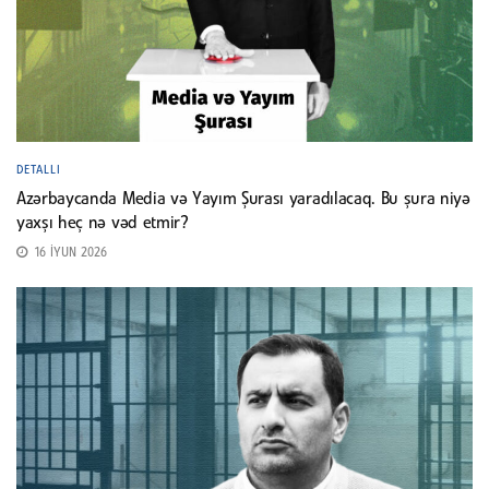
DETALLI
Azərbaycanda Media və Yayım Şurası yaradılacaq. Bu şura niyə
yaxşı heç nə vəd etmir?
16 İYUN 2026