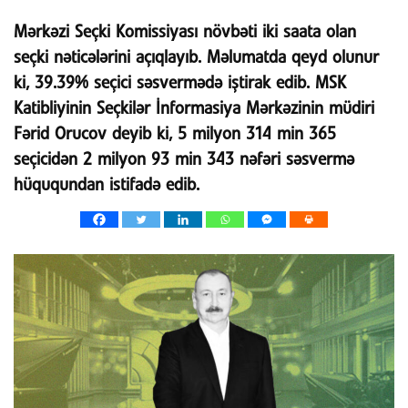
Mərkəzi Seçki Komissiyası növbəti iki saata olan
seçki nəticələrini açıqlayıb. Məlumatda qeyd olunur
ki, 39.39% seçici səsvermədə iştirak edib. MSK
Katibliyinin Seçkilər İnformasiya Mərkəzinin müdiri
Fərid Orucov deyib ki, 5 milyon 314 min 365
seçicidən 2 milyon 93 min 343 nəfəri səsvermə
hüququndan istifadə edib.