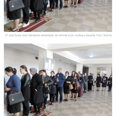
51 saylı Qusar seçki dairəsində vətəndaşlar səs vermək üçün növbəyə dayanıb. Foto: Azərtac