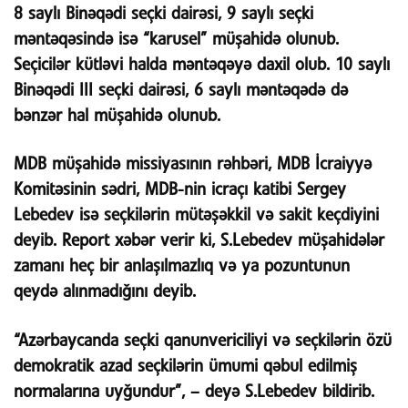
8 saylı Binəqədi seçki dairəsi, 9 saylı seçki
məntəqəsində isə “karusel” müşahidə olunub.
Seçicilər kütləvi halda məntəqəyə daxil olub. 10 saylı
Binəqədi III seçki dairəsi, 6 saylı məntəqədə də
bənzər hal müşahidə olunub.
MDB müşahidə missiyasının rəhbəri, MDB İcraiyyə
Komitəsinin sədri, MDB-nin icraçı katibi Sergey
Lebedev isə seçkilərin mütəşəkkil və sakit keçdiyini
deyib. Report xəbər verir ki, S.Lebedev müşahidələr
zamanı heç bir anlaşılmazlıq və ya pozuntunun
qeydə alınmadığını deyib.
“Azərbaycanda seçki qanunvericiliyi və seçkilərin özü
demokratik azad seçkilərin ümumi qəbul edilmiş
normalarına uyğundur”, – deyə S.Lebedev bildirib.