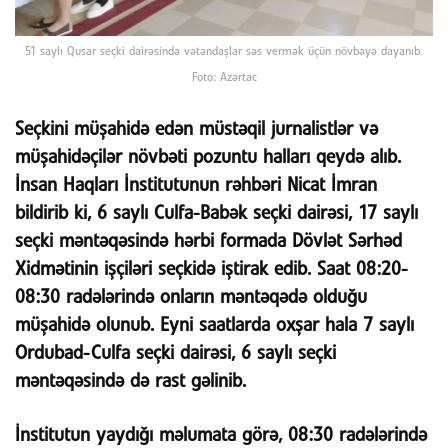
51 saylı Qusar seçki dairəsində vətəndaşlar səs vermək üçün növbəyə dayanıb.
Foto: Azərtac
Seçkini müşahidə edən müstəqil jurnalistlər və
müşahidəçilər növbəti pozuntu halları qeydə alıb.
İnsan Haqları İnstitutunun rəhbəri Nicat İmran
bildirib ki, 6 saylı Culfa-Babək seçki dairəsi, 17 saylı
seçki məntəqəsində hərbi formada Dövlət Sərhəd
Xidmətinin işçiləri seçkidə iştirak edib. Saat 08:20-
08:30 radələrində onların məntəqədə olduğu
müşahidə olunub. Eyni saatlarda oxşar hala 7 saylı
Ordubad-Culfa seçki dairəsi, 6 saylı seçki
məntəqəsində də rast gəlinib.
İnstitutun yaydığı məlumata görə, 08:30 radələrində