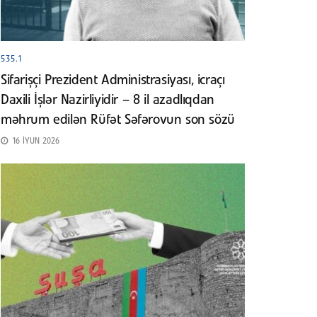
535.1
Sifarişçi Prezident Administrasiyası, icraçı
Daxili İşlər Nazirliyidir – 8 il azadlıqdan
məhrum edilən Rüfət Səfərovun son sözü
16 İYUN 2026