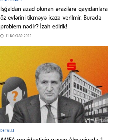
İşğaldan azad olunan ərazilərə qayıdanlara
öz evlərini tikməyə icazə verilmir. Burada
problem nədir? İzah edirik!
11 NOYABR 2025
DETALLI