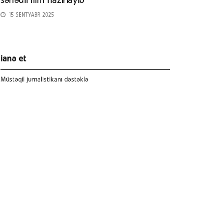
sənədli film hazırlayıb
15 SENTYABR 2025
ianə et
Müstəqil jurnalistikanı dəstəklə