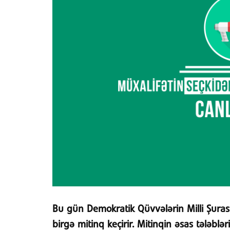
Bu gün Demokratik Qüvvələrin Milli Şuras
birgə mitinq keçirir. Mitinqin əsas tələblə