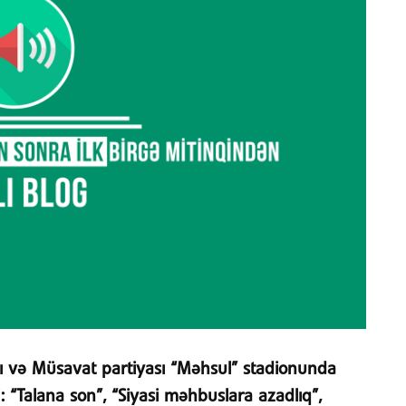
ı və Müsavat partiyası “Məhsul” stadionunda
ri: “Talana son”, “Siyasi məhbuslara azadlıq”,