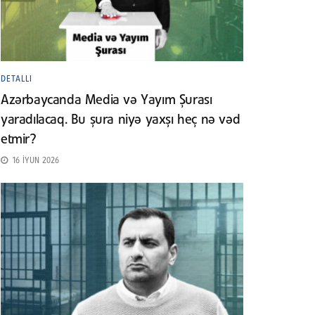
DETALLI
Azərbaycanda Media və Yayım Şurası
yaradılacaq. Bu şura niyə yaxşı heç nə vəd
etmir?
16 İYUN 2026