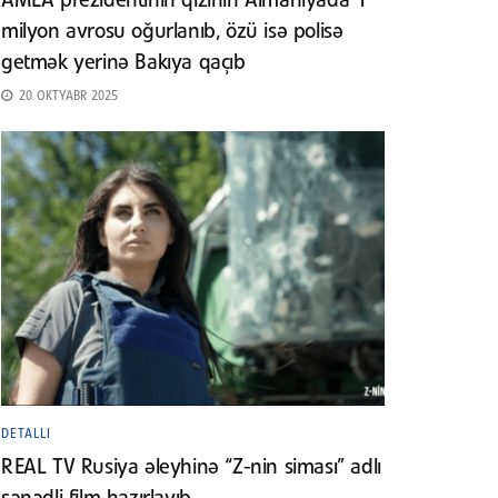
AMEA prezidentinin qızının Almaniyada 1
milyon avrosu oğurlanıb, özü isə polisə
getmək yerinə Bakıya qaçıb
20 OKTYABR 2025
DETALLI
REAL TV Rusiya əleyhinə “Z-nin siması” adlı