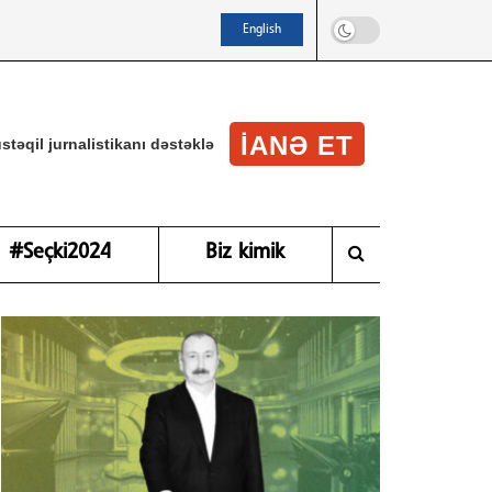
English
IANƏ ET
stəqil jurnalistikanı dəstəklə
#Seçki2024
Biz kimik