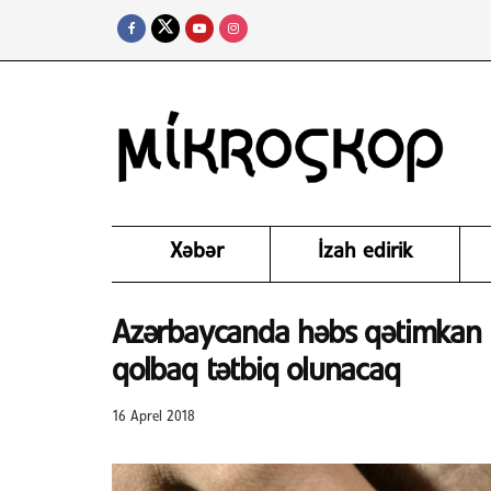
Xəbər
İzah edirik
Azərbaycanda həbs qətimkan tə
qolbaq tətbiq olunacaq
16 Aprel 2018