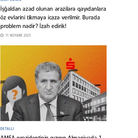
İşğaldan azad olunan ərazilərə qayıdanlara
öz evlərini tikməyə icazə verilmir. Burada
problem nədir? İzah edirik!
11 NOYABR 2025
DETALLI