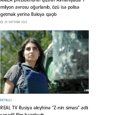
AMEA prezidentinin qızının Almaniyada 1
milyon avrosu oğurlanıb, özü isə polisə
getmək yerinə Bakıya qaçıb
20 OKTYABR 2025
DETALLI
REAL TV Rusiya əleyhinə “Z-nin siması” adlı