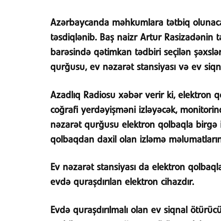
Azərbaycanda məhkumlara tətbiq olunacaq 
təsdiqlənib. Baş naizr Artur Rasizadənin 
barəsində qətimkan tədbiri seçilən şəxslə
qurğusu, ev nəzarət stansiyası və ev siqna
Azadlıq Radiosu xəbər verir ki, elektron
coğrafi yerdəyişməni izləyəcək, monitor
nəzarət qurğusu elektron qolbaqla birgə i
qolbaqdan daxil olan izləmə məlumatların
Ev nəzarət stansiyası da elektron qolbaqla 
evdə quraşdırılan elektron cihazdır.
Evdə quraşdırılmalı olan ev siqnal ötürücü