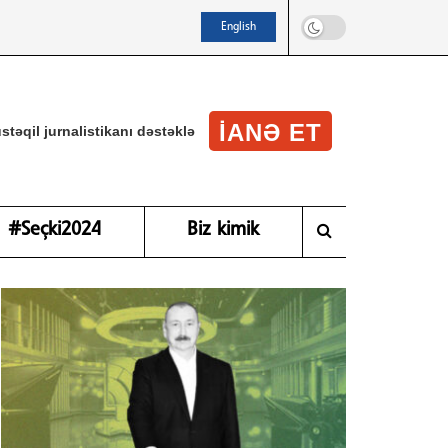
English
IANƏ ET
stəqil jurnalistikanı dəstəklə
#Seçki2024
Biz kimik