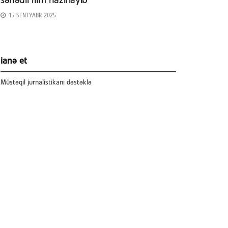
sənədli film hazırlayıb
15 SENTYABR 2025
ianə et
Müstəqil jurnalistikanı dəstəklə