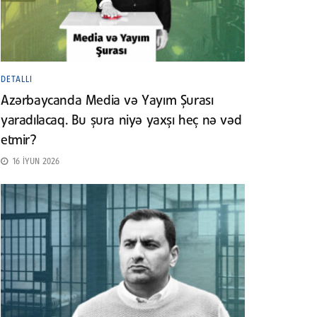
DETALLI
Azərbaycanda Media və Yayım Şurası
yaradılacaq. Bu şura niyə yaxşı heç nə vəd
etmir?
16 İYUN 2026