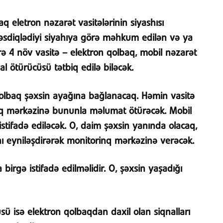
eletron nəzarət vasitələrinin siyashısı
təsdiqlədiyi siyahıya görə məhkum edilən və ya
rə 4 növ vasitə – elektron qolbaq, mobil nəzarət
l ötürücüsü tətbiq edilə biləcək.
 qolbaq şəxsin ayağına bağlanacaq. Həmin vasitə
inq mərkəzinə bununla məlumat ötürəcək. Mobil
stifadə ediləcək. O, daim şəxsin yanında olacaq,
ı eyniləşdirərək monitorinq mərkəzinə verəcək.
birgə istifadə edilməlidir. O, şəxsin yaşadığı
sü isə elektron qolbaqdan daxil olan siqnalları