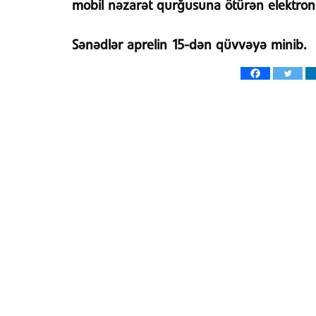
mobil nəzarət qurğusuna ötürən elektron 
Sənədlər aprelin 15-dən qüvvəyə minib.