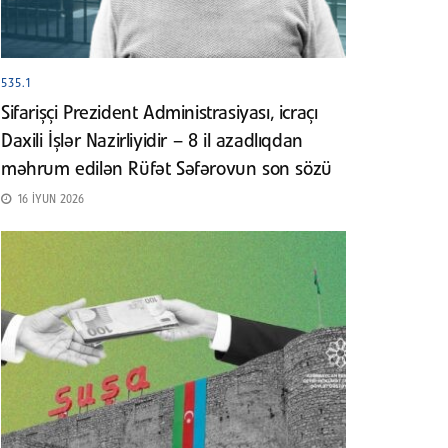
535.1
Sifarişçi Prezident Administrasiyası, icraçı
Daxili İşlər Nazirliyidir – 8 il azadlıqdan
məhrum edilən Rüfət Səfərovun son sözü
16 İYUN 2026