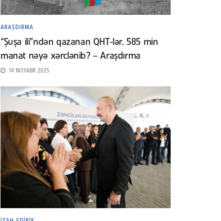
ARAŞDIRMA
“Şuşa ili”ndən qazanan QHT-lər. 585 min
manat nəyə xərclənib? – Araşdırma
14 NOYABR 2025
İZAH EDIRIK