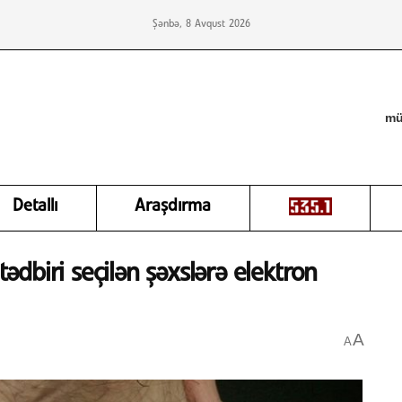
Şənbə, 8 Avqust 2026
mü
Detallı
Araşdırma
dbiri seçilən şəxslərə elektron
A
A