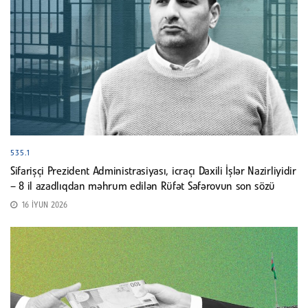
535.1
Sifarişçi Prezident Administrasiyası, icraçı Daxili İşlər Nazirliyidir
– 8 il azadlıqdan məhrum edilən Rüfət Səfərovun son sözü
16 İYUN 2026