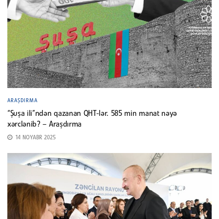
ARAŞDIRMA
“Şuşa ili”ndən qazanan QHT-lər. 585 min manat nəyə
xərclənib? – Araşdırma
14 NOYABR 2025