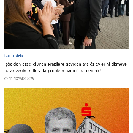
İZAH EDIRIK
İşğaldan azad olunan ərazilərə qayıdanlara öz evlərini tikməyə
icazə verilmir. Burada problem nədir? İzah edirik!
11 NOYABR 2025