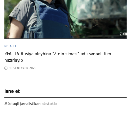
DETALLI
REAL TV Rusiya əleyhinə “Z-nin siması” adlı sənədli film
hazırlayıb
15 SENTYABR 2025
ianə et
Müstəqil jurnalistikanı dəstəklə