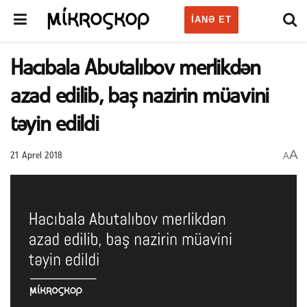
IANƏ ET
Hacıbala Abutalıbov merlikdən
azad edilib, baş nazirin müavini
təyin edildi
A
A
21 Aprel 2018