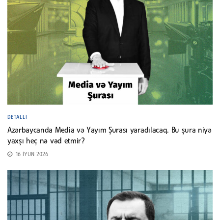
DETALLI
Azərbaycanda Media və Yayım Şurası yaradılacaq. Bu şura niyə
yaxşı heç nə vəd etmir?
16 İYUN 2026