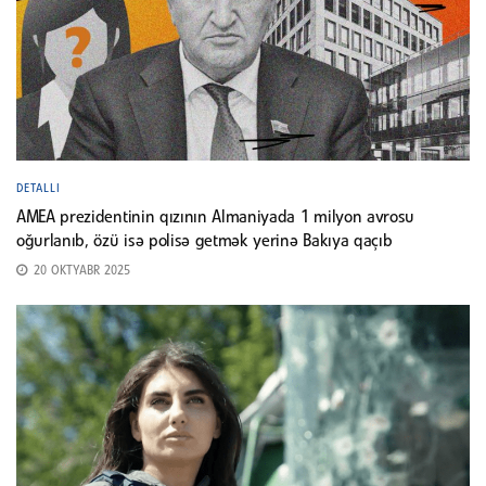
DETALLI
AMEA prezidentinin qızının Almaniyada 1 milyon avrosu
oğurlanıb, özü isə polisə getmək yerinə Bakıya qaçıb
20 OKTYABR 2025