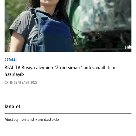
DETALLI
REAL TV Rusiya əleyhinə “Z-nin siması” adlı sənədli film
hazırlayıb
15 SENTYABR 2025
ianə et
Müstəqil jurnalistikanı dəstəklə