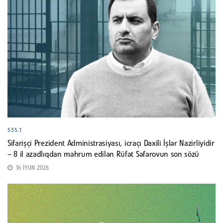
535.1
Sifarişçi Prezident Administrasiyası, icraçı Daxili İşlər Nazirliyidir
– 8 il azadlıqdan məhrum edilən Rüfət Səfərovun son sözü
16 İYUN 2026