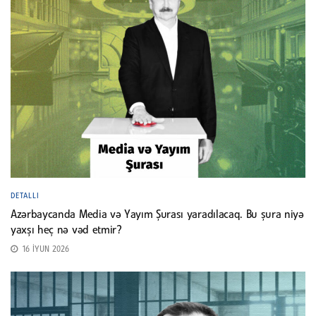
DETALLI
Azərbaycanda Media və Yayım Şurası yaradılacaq. Bu şura niyə
yaxşı heç nə vəd etmir?
16 İYUN 2026