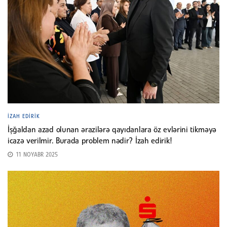
İZAH EDIRIK
İşğaldan azad olunan ərazilərə qayıdanlara öz evlərini tikməyə
icazə verilmir. Burada problem nədir? İzah edirik!
11 NOYABR 2025