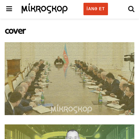
IANƏ ET
cover