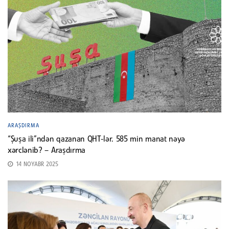
ARAŞDIRMA
“Şuşa ili”ndən qazanan QHT-lər. 585 min manat nəyə
xərclənib? – Araşdırma
14 NOYABR 2025