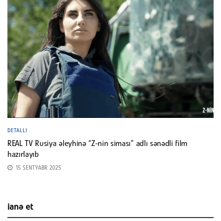
DETALLI
REAL TV Rusiya əleyhinə “Z-nin siması” adlı sənədli film
hazırlayıb
15 SENTYABR 2025
ianə et