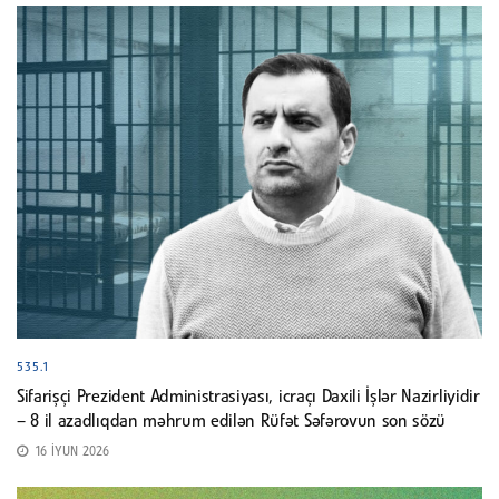
535.1
Sifarişçi Prezident Administrasiyası, icraçı Daxili İşlər Nazirliyidir
– 8 il azadlıqdan məhrum edilən Rüfət Səfərovun son sözü
16 İYUN 2026