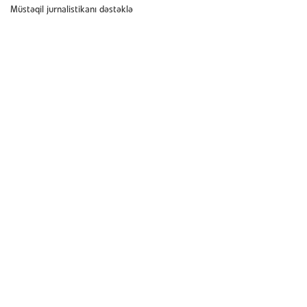
Müstəqil jurnalistikanı dəstəklə