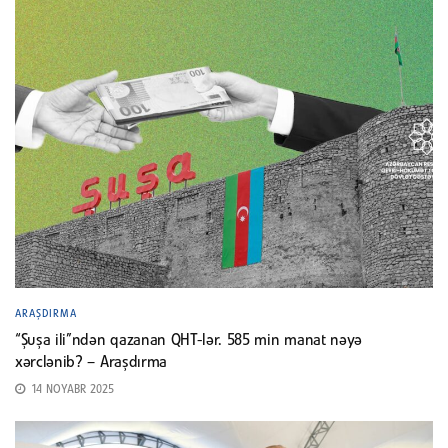
ARAŞDIRMA
“Şuşa ili”ndən qazanan QHT-lər. 585 min manat nəyə
xərclənib? – Araşdırma
14 NOYABR 2025