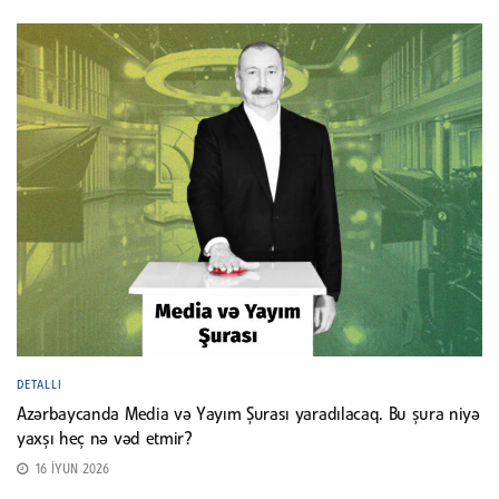
DETALLI
Azərbaycanda Media və Yayım Şurası yaradılacaq. Bu şura niyə
yaxşı heç nə vəd etmir?
16 İYUN 2026