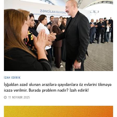
İZAH EDIRIK
İşğaldan azad olunan ərazilərə qayıdanlara öz evlərini tikməyə
icazə verilmir. Burada problem nədir? İzah edirik!
11 NOYABR 2025