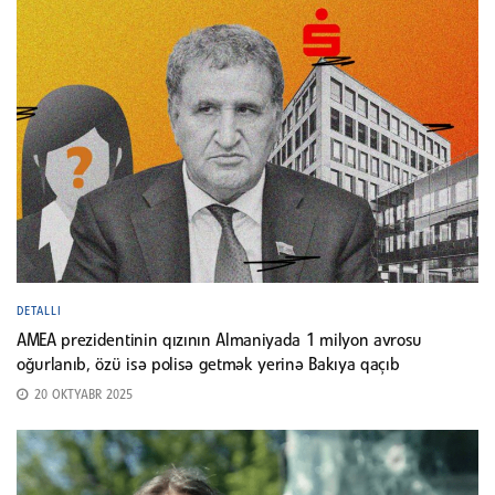
DETALLI
AMEA prezidentinin qızının Almaniyada 1 milyon avrosu
oğurlanıb, özü isə polisə getmək yerinə Bakıya qaçıb
20 OKTYABR 2025