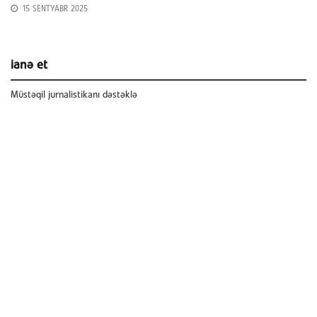
15 SENTYABR 2025
ianə et
Müstəqil jurnalistikanı dəstəklə