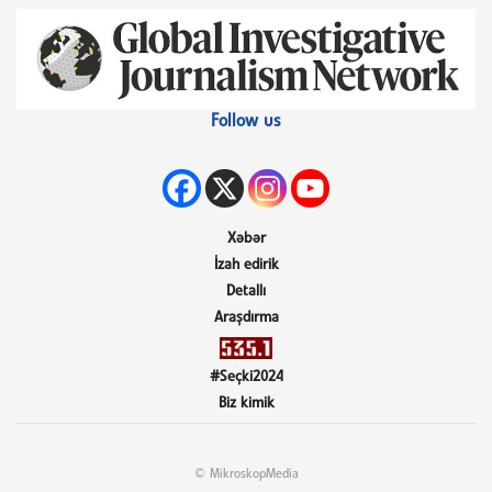
Follow us
Xəbər
İzah edirik
Detallı
Araşdırma
#Seçki2024
Biz kimik
© MikroskopMedia