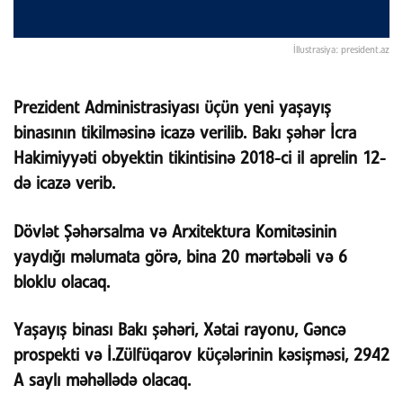
İllustrasiya: president.az
Prezident Administrasiyası üçün yeni yaşayış
binasının tikilməsinə icazə verilib. Bakı şəhər İcra
Hakimiyyəti obyektin tikintisinə 2018-ci il aprelin 12-
də icazə verib.
Dövlət Şəhərsalma və Arxitektura Komitəsinin
yaydığı məlumata görə, bina 20 mərtəbəli və 6
bloklu olacaq.
Yaşayış binası Bakı şəhəri, Xətai rayonu, Gəncə
prospekti və İ.Zülfüqarov küçələrinin kəsişməsi, 2942
A saylı məhəllədə olacaq.