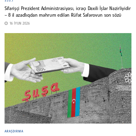
535.1
Sifarişçi Prezident Administrasiyası, icraçı Daxili İşlər Nazirliyidir
– 8 il azadlıqdan məhrum edilən Rüfət Səfərovun son sözü
16 İYUN 2026
ARAŞDIRMA