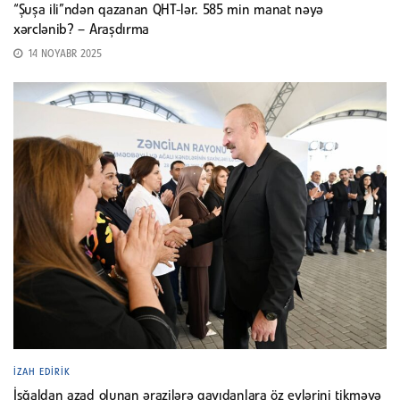
“Şuşa ili”ndən qazanan QHT-lər. 585 min manat nəyə
xərclənib? – Araşdırma
14 NOYABR 2025
İZAH EDIRIK
İşğaldan azad olunan ərazilərə qayıdanlara öz evlərini tikməyə