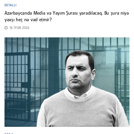
DETALLI
Azərbaycanda Media və Yayım Şurası yaradılacaq. Bu şura niyə
yaxşı heç nə vəd etmir?
16 İYUN 2026