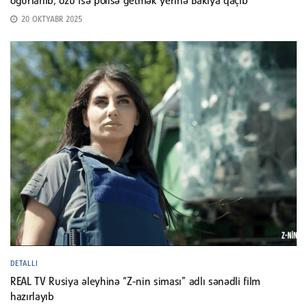
oğurlanıb, özü isə polisə getmək yerinə Bakıya qaçıb
20 OKTYABR 2025
DETALLI
REAL TV Rusiya əleyhinə “Z-nin siması” adlı sənədli film
hazırlayıb