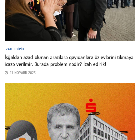
İZAH EDIRIK
İşğaldan azad olunan ərazilərə qayıdanlara öz evlərini tikməyə
icazə verilmir. Burada problem nədir? İzah edirik!
11 NOYABR 2025