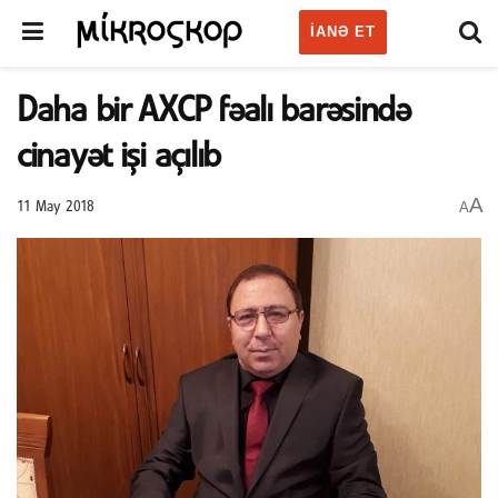
IANƏ ET
Daha bir AXCP fəalı barəsində
cinayət işi açılıb
A
A
11 May 2018