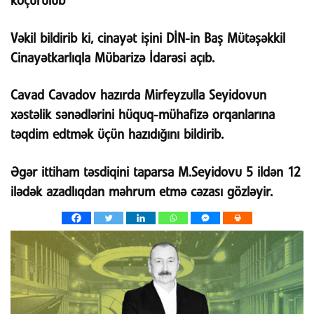
köçürülüb
Vəkil bildirib ki, cinayət işini DİN-in Baş Mütəşəkkil
Cinayətkarlıqla Mübarizə İdarəsi açıb.
Cavad Cavadov hazırda Mirfeyzulla Seyidovun
xəstəlik sənədlərini hüquq-mühafizə orqanlarına
təqdim edtmək üçün hazıdığını bildirib.
Əgər ittiham təsdiqini taparsa M.Seyidovu 5 ildən 12
ilədək azadlıqdan məhrum etmə cəzası gözləyir.