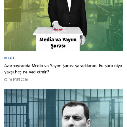
DETALLI
Azərbaycanda Media və Yayım Şurası yaradılacaq. Bu şura niyə
yaxşı heç nə vəd etmir?
16 İYUN 2026