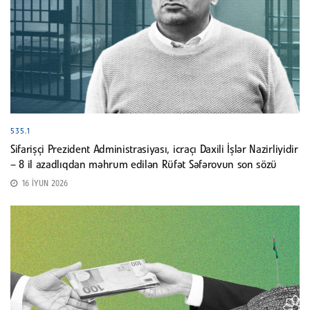
535.1
Sifarişçi Prezident Administrasiyası, icraçı Daxili İşlər Nazirliyidir
– 8 il azadlıqdan məhrum edilən Rüfət Səfərovun son sözü
16 İYUN 2026