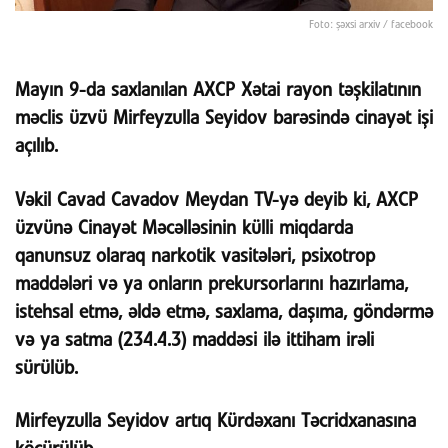
Foto: şəxsi arxiv / facebook
Mayın 9-da saxlanılan AXCP Xətai rayon təşkilatının
məclis üzvü Mirfeyzulla Seyidov barəsində cinayət işi
açılıb.
Vəkil Cavad Cavadov Meydan TV-yə deyib ki, AXCP
üzvünə Cinayət Məcəlləsinin külli miqdarda
qanunsuz olaraq narkotik vasitələri, psixotrop
maddələri və ya onların prekursorlarını hazırlama,
istehsal etmə, əldə etmə, saxlama, daşıma, göndərmə
və ya satma (234.4.3) maddəsi ilə ittiham irəli
sürülüb.
Mirfeyzulla Seyidov artıq Kürdəxanı Təcridxanasına