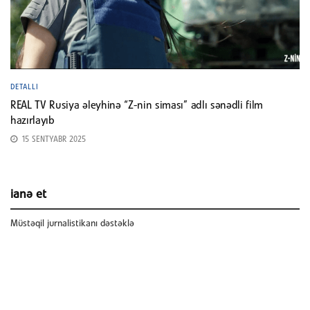
DETALLI
REAL TV Rusiya əleyhinə “Z-nin siması” adlı sənədli film
hazırlayıb
15 SENTYABR 2025
ianə et
Müstəqil jurnalistikanı dəstəklə