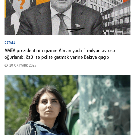
DETALLI
AMEA prezidentinin qızının Almaniyada 1 milyon avrosu
oğurlanıb, özü isə polisə getmək yerinə Bakıya qaçıb
20 OKTYABR 2025