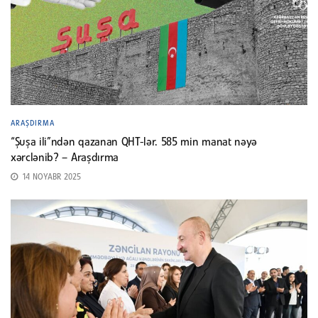
ARAŞDIRMA
“Şuşa ili”ndən qazanan QHT-lər. 585 min manat nəyə
xərclənib? – Araşdırma
14 NOYABR 2025