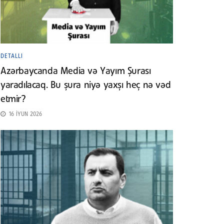
DETALLI
Azərbaycanda Media və Yayım Şurası
yaradılacaq. Bu şura niyə yaxşı heç nə vəd
etmir?
16 İYUN 2026