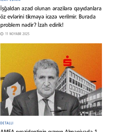
İşğaldan azad olunan ərazilərə qayıdanlara
öz evlərini tikməyə icazə verilmir. Burada
problem nədir? İzah edirik!
11 NOYABR 2025
DETALLI