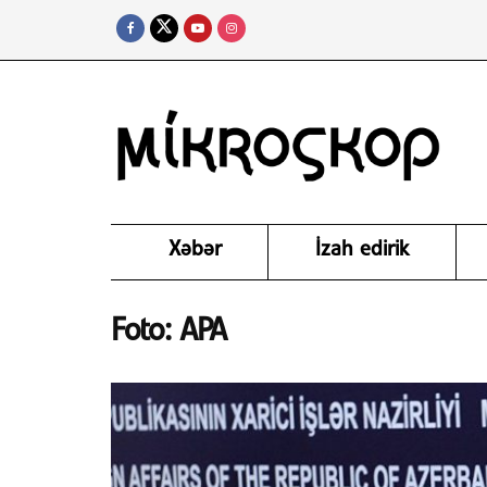
Xəbər
İzah edirik
Foto: APA