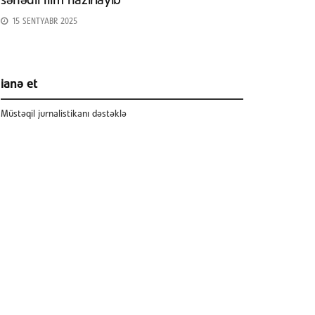
sənədli film hazırlayıb
15 SENTYABR 2025
ianə et
Müstəqil jurnalistikanı dəstəklə