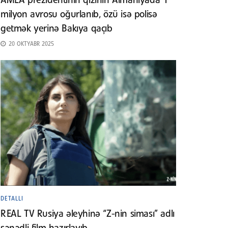
AMEA prezidentinin qızının Almaniyada 1
milyon avrosu oğurlanıb, özü isə polisə
getmək yerinə Bakıya qaçıb
20 OKTYABR 2025
DETALLI
REAL TV Rusiya əleyhinə “Z-nin siması” adlı