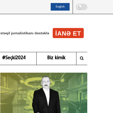
English
IANƏ ET
stəqil jurnalistikanı dəstəklə
#Seçki2024
Biz kimik