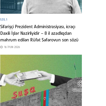
535.1
Sifarişçi Prezident Administrasiyası, icraçı
Daxili İşlər Nazirliyidir – 8 il azadlıqdan
məhrum edilən Rüfət Səfərovun son sözü
16 İYUN 2026