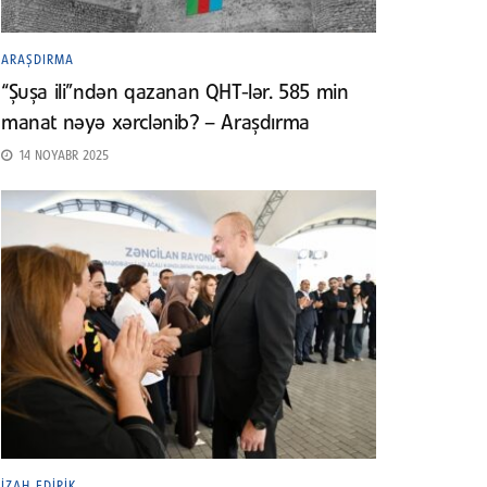
ARAŞDIRMA
“Şuşa ili”ndən qazanan QHT-lər. 585 min
manat nəyə xərclənib? – Araşdırma
14 NOYABR 2025
İZAH EDIRIK