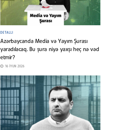
DETALLI
Azərbaycanda Media və Yayım Şurası
yaradılacaq. Bu şura niyə yaxşı heç nə vəd
etmir?
16 İYUN 2026