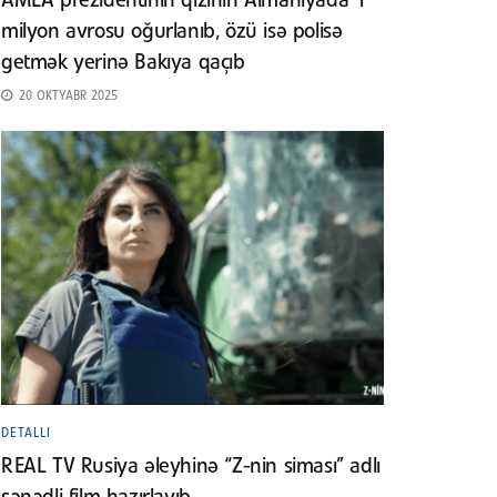
AMEA prezidentinin qızının Almaniyada 1
milyon avrosu oğurlanıb, özü isə polisə
getmək yerinə Bakıya qaçıb
20 OKTYABR 2025
DETALLI
REAL TV Rusiya əleyhinə “Z-nin siması” adlı