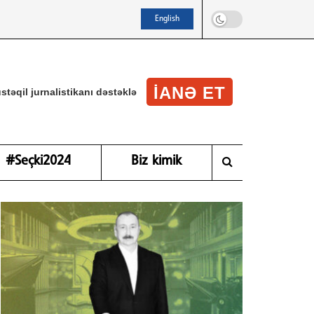
English
IANƏ ET
stəqil jurnalistikanı dəstəklə
#Seçki2024
Biz kimik