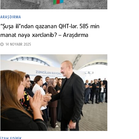
ARAŞDIRMA
“Şuşa ili”ndən qazanan QHT-lər. 585 min
manat nəyə xərclənib? – Araşdırma
14 NOYABR 2025
İZAH EDIRIK