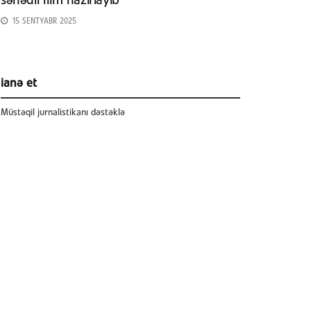
sənədli film hazırlayıb
15 SENTYABR 2025
ianə et
Müstəqil jurnalistikanı dəstəklə