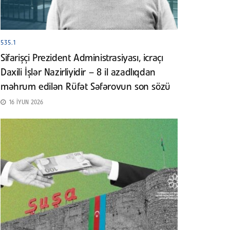
535.1
Sifarişçi Prezident Administrasiyası, icraçı
Daxili İşlər Nazirliyidir – 8 il azadlıqdan
məhrum edilən Rüfət Səfərovun son sözü
16 İYUN 2026