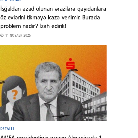
İşğaldan azad olunan ərazilərə qayıdanlara
öz evlərini tikməyə icazə verilmir. Burada
problem nədir? İzah edirik!
11 NOYABR 2025
DETALLI