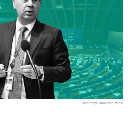
İllustrasiya: mikroskop media