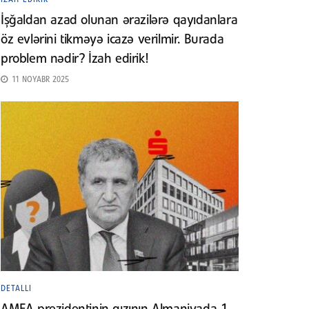
İşğaldan azad olunan ərazilərə qayıdanlara
öz evlərini tikməyə icazə verilmir. Burada
problem nədir? İzah edirik!
11 NOYABR 2025
DETALLI