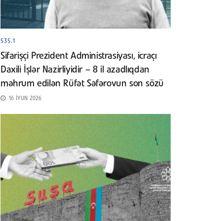
535.1
Sifarişçi Prezident Administrasiyası, icraçı
Daxili İşlər Nazirliyidir – 8 il azadlıqdan
məhrum edilən Rüfət Səfərovun son sözü
16 İYUN 2026