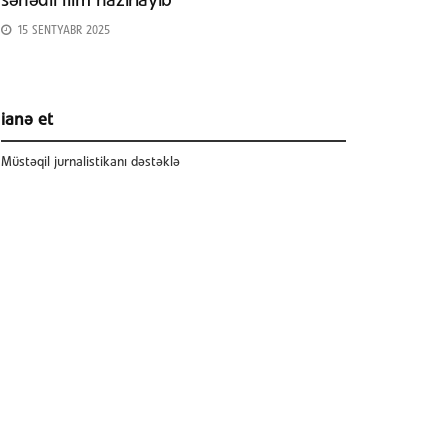
sənədli film hazırlayıb
15 SENTYABR 2025
ianə et
Müstəqil jurnalistikanı dəstəklə