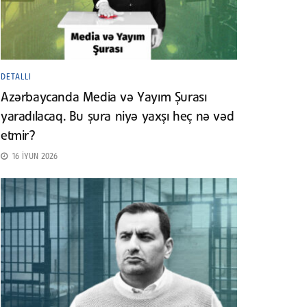
DETALLI
Azərbaycanda Media və Yayım Şurası
yaradılacaq. Bu şura niyə yaxşı heç nə vəd
etmir?
16 İYUN 2026