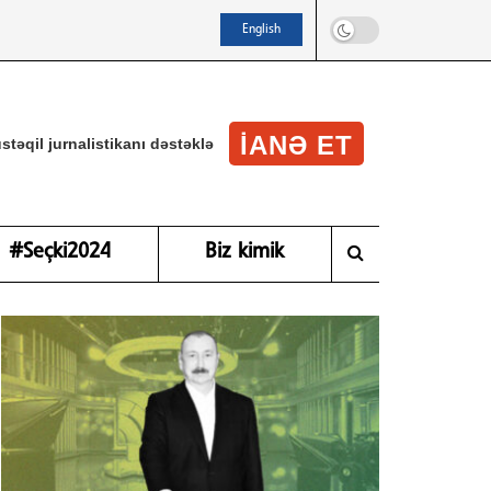
English
IANƏ ET
stəqil jurnalistikanı dəstəklə
#Seçki2024
Biz kimik