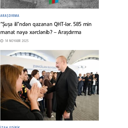
ARAŞDIRMA
“Şuşa ili”ndən qazanan QHT-lər. 585 min
manat nəyə xərclənib? – Araşdırma
14 NOYABR 2025
İZAH EDIRIK