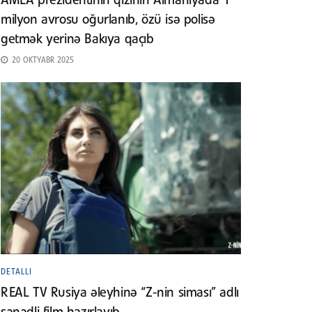
AMEA prezidentinin qızının Almaniyada 1
milyon avrosu oğurlanıb, özü isə polisə
getmək yerinə Bakıya qaçıb
20 OKTYABR 2025
DETALLI
REAL TV Rusiya əleyhinə “Z-nin siması” adlı