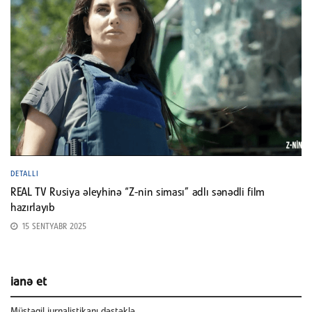
DETALLI
REAL TV Rusiya əleyhinə “Z-nin siması” adlı sənədli film
hazırlayıb
15 SENTYABR 2025
ianə et
Müstəqil jurnalistikanı dəstəklə