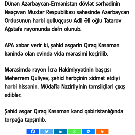
Dünən Azərbaycan-Ermənistan dövlət sərhədinin
Naxçıvan Muxtar Respublikası sahəsində Azərbaycan
Ordusunun hərbi qulluqçusu Adil Əli oğlu Tatarov
Ağstafa rayonunda dəfn olunub.
APA xəbər verir ki, şəhid əsgərin Qıraq Kəsəmən
kənində olan evində vida mərasimi keçirilib.
Mərasimdə rayon İcra Hakimiyyətinin başçısı
Məhərrəm Quliyev, şəhid hərbçinin xidmət etdiyi
hərbi hissənin, Müdafiə Nazirliyinin təmsilçiləri çıxış
ediblər.
Şəhid əsgər Qıraq Kəsəmən kənd qəbiristanlığında
torpağa tapşırılıb.