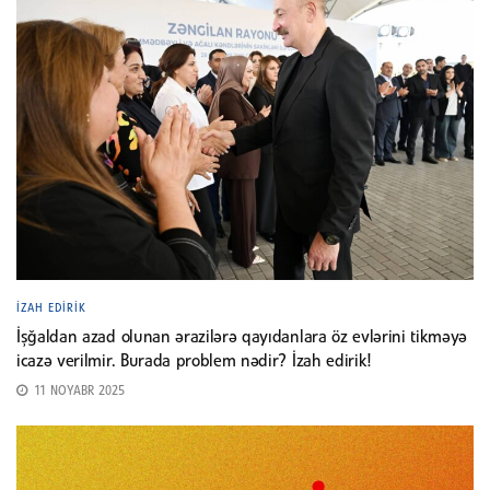
İZAH EDIRIK
İşğaldan azad olunan ərazilərə qayıdanlara öz evlərini tikməyə
icazə verilmir. Burada problem nədir? İzah edirik!
11 NOYABR 2025