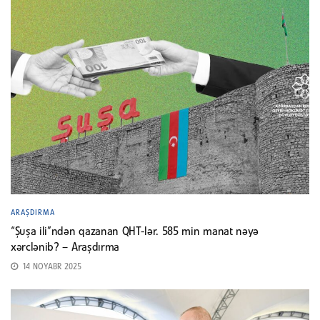
ARAŞDIRMA
“Şuşa ili”ndən qazanan QHT-lər. 585 min manat nəyə
xərclənib? – Araşdırma
14 NOYABR 2025