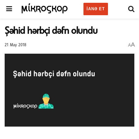
IANƏ ET
Şəhid hərbçi dəfn olundu
A
A
21 May 2018