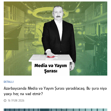
DETALLI
Azərbaycanda Media və Yayım Şurası yaradılacaq. Bu şura niyə
yaxşı heç nə vəd etmir?
16 İYUN 2026