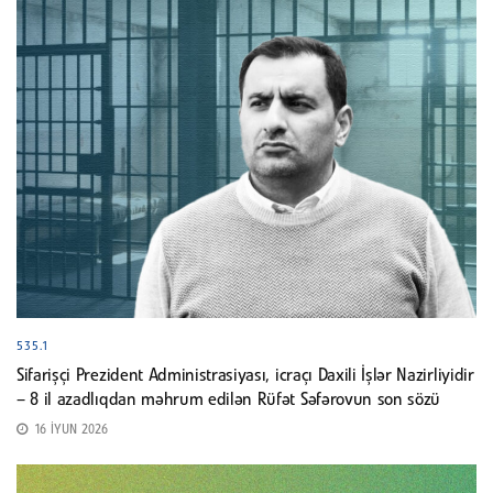
535.1
Sifarişçi Prezident Administrasiyası, icraçı Daxili İşlər Nazirliyidir
– 8 il azadlıqdan məhrum edilən Rüfət Səfərovun son sözü
16 İYUN 2026