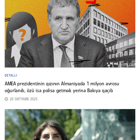
DETALLI
AMEA prezidentinin qızının Almaniyada 1 milyon avrosu
oğurlanıb, özü isə polisə getmək yerinə Bakıya qaçıb
20 OKTYABR 2025