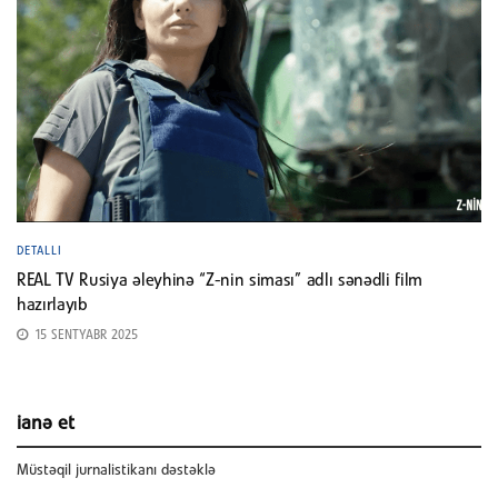
DETALLI
REAL TV Rusiya əleyhinə “Z-nin siması” adlı sənədli film
hazırlayıb
15 SENTYABR 2025
ianə et
Müstəqil jurnalistikanı dəstəklə