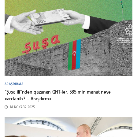
ARAŞDIRMA
“Şuşa ili”ndən qazanan QHT-lər. 585 min manat nəyə
xərclənib? – Araşdırma
14 NOYABR 2025