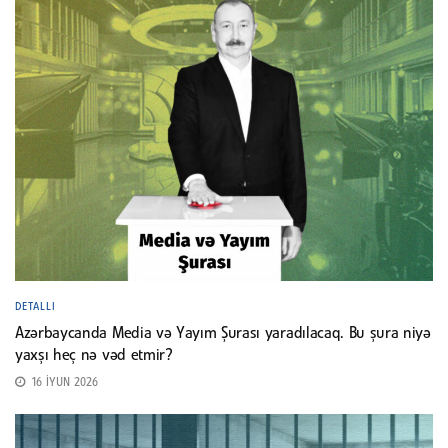
DETALLI
Azərbaycanda Media və Yayım Şurası yaradılacaq. Bu şura niyə
yaxşı heç nə vəd etmir?
16 İYUN 2026