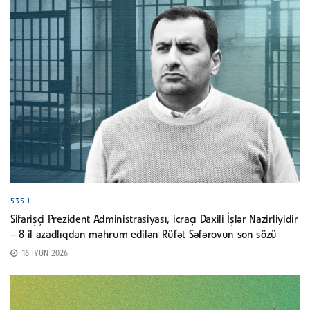
535.1
Sifarişçi Prezident Administrasiyası, icraçı Daxili İşlər Nazirliyidir
– 8 il azadlıqdan məhrum edilən Rüfət Səfərovun son sözü
16 İYUN 2026