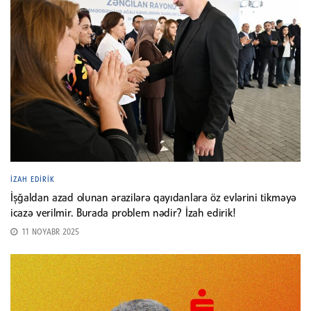
İZAH EDIRIK
İşğaldan azad olunan ərazilərə qayıdanlara öz evlərini tikməyə
icazə verilmir. Burada problem nədir? İzah edirik!
11 NOYABR 2025