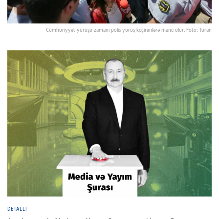
Cümhuriyyət yürüşü zamanı polis yürüş keçirənlərə mane olur. Foto: Turan
DETALLI