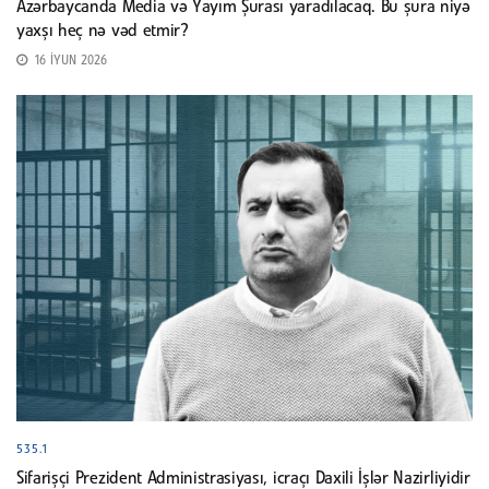
Azərbaycanda Media və Yayım Şurası yaradılacaq. Bu şura niyə
yaxşı heç nə vəd etmir?
16 İYUN 2026
535.1
Sifarişçi Prezident Administrasiyası, icraçı Daxili İşlər Nazirliyidir