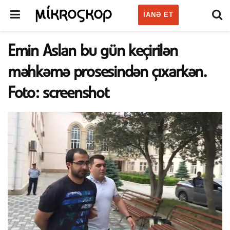
IANƏ ET
Emin Aslan bu gün keçirilən
məhkəmə prosesindən çıxarkən.
Foto: screenshot