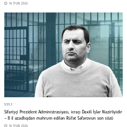
16 İYUN 2026
535.1
Sifarişçi Prezident Administrasiyası, icraçı Daxili İşlər Nazirliyidir
– 8 il azadlıqdan məhrum edilən Rüfət Səfərovun son sözü
16 İYUN 2026