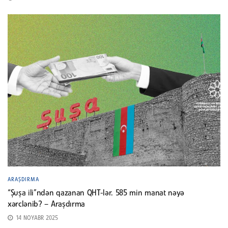
ARAŞDIRMA
“Şuşa ili”ndən qazanan QHT-lər. 585 min manat nəyə
xərclənib? – Araşdırma
14 NOYABR 2025