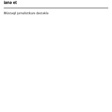
ianə et
Müstəqil jurnalistikanı dəstəklə