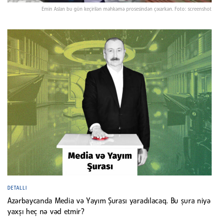
Emin Aslan bu gün keçirilən məhkəmə prosesindən çıxarkən. Foto: screenshot
DETALLI
Azərbaycanda Media və Yayım Şurası yaradılacaq. Bu şura niyə
yaxşı heç nə vəd etmir?