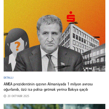
DETALLI
AMEA prezidentinin qızının Almaniyada 1 milyon avrosu
oğurlanıb, özü isə polisə getmək yerinə Bakıya qaçıb
20 OKTYABR 2025