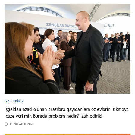
İZAH EDIRIK
İşğaldan azad olunan ərazilərə qayıdanlara öz evlərini tikməyə
icazə verilmir. Burada problem nədir? İzah edirik!
11 NOYABR 2025