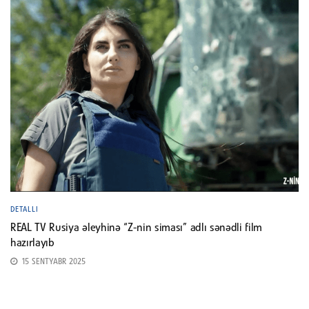
DETALLI
REAL TV Rusiya əleyhinə “Z-nin siması” adlı sənədli film
hazırlayıb
15 SENTYABR 2025