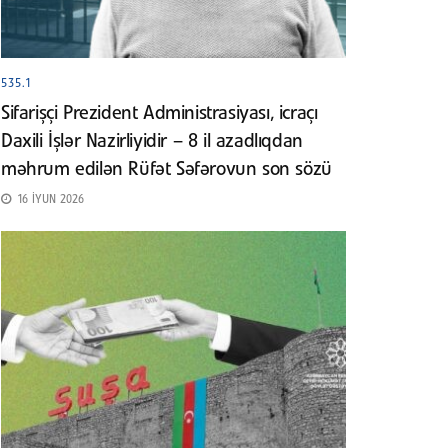
535.1
Sifarişçi Prezident Administrasiyası, icraçı
Daxili İşlər Nazirliyidir – 8 il azadlıqdan
məhrum edilən Rüfət Səfərovun son sözü
16 İYUN 2026