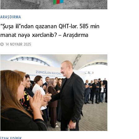
ARAŞDIRMA
“Şuşa ili”ndən qazanan QHT-lər. 585 min
manat nəyə xərclənib? – Araşdırma
14 NOYABR 2025
İZAH EDIRIK