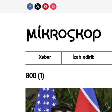
Xəbər
İzah edirik
800 (1)