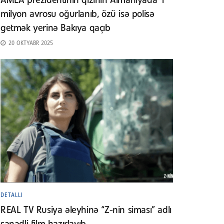
AMEA prezidentinin qızının Almaniyada 1
milyon avrosu oğurlanıb, özü isə polisə
getmək yerinə Bakıya qaçıb
20 OKTYABR 2025
DETALLI
REAL TV Rusiya əleyhinə “Z-nin siması” adlı