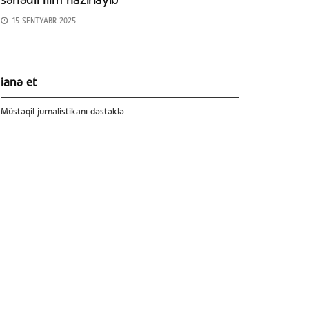
sənədli film hazırlayıb
15 SENTYABR 2025
ianə et
Müstəqil jurnalistikanı dəstəklə