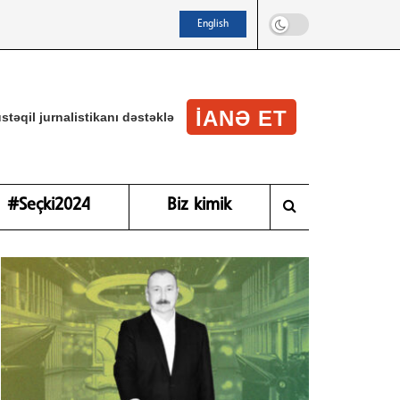
English
IANƏ ET
stəqil jurnalistikanı dəstəklə
#Seçki2024
Biz kimik