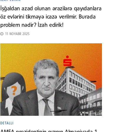
İşğaldan azad olunan ərazilərə qayıdanlara
öz evlərini tikməyə icazə verilmir. Burada
problem nədir? İzah edirik!
11 NOYABR 2025
DETALLI