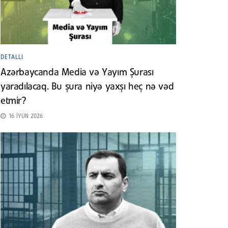
DETALLI
Azərbaycanda Media və Yayım Şurası
yaradılacaq. Bu şura niyə yaxşı heç nə vəd
etmir?
16 İYUN 2026