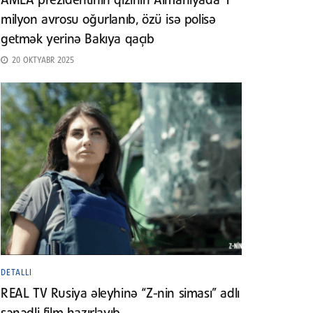
AMEA prezidentinin qızının Almaniyada 1
milyon avrosu oğurlanıb, özü isə polisə
getmək yerinə Bakıya qaçıb
20 OKTYABR 2025
DETALLI
REAL TV Rusiya əleyhinə “Z-nin siması” adlı