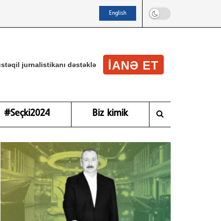
English
IANƏ ET
stəqil jurnalistikanı dəstəklə
#Seçki2024
Biz kimik