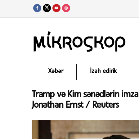
Xəbər
İzah edirik
Tramp və Kim sənədlərin imza
Jonathan Ernst / Reuters