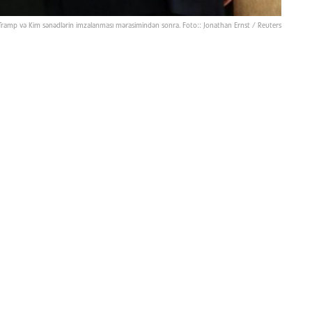
Tramp və Kim sənədlərin imzalanması mərasimindən sonra. Foto:: Jonathan Ernst / Reuters