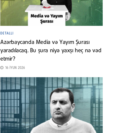
DETALLI
Azərbaycanda Media və Yayım Şurası
yaradılacaq. Bu şura niyə yaxşı heç nə vəd
etmir?
16 İYUN 2026