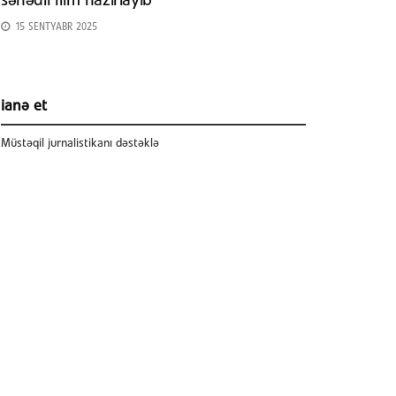
sənədli film hazırlayıb
15 SENTYABR 2025
ianə et
Müstəqil jurnalistikanı dəstəklə