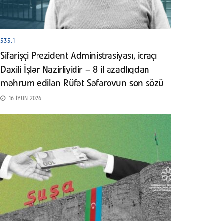
535.1
Sifarişçi Prezident Administrasiyası, icraçı
Daxili İşlər Nazirliyidir – 8 il azadlıqdan
məhrum edilən Rüfət Səfərovun son sözü
16 İYUN 2026