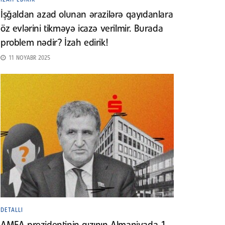
İşğaldan azad olunan ərazilərə qayıdanlara
öz evlərini tikməyə icazə verilmir. Burada
problem nədir? İzah edirik!
11 NOYABR 2025
DETALLI