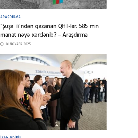
ARAŞDIRMA
“Şuşa ili”ndən qazanan QHT-lər. 585 min
manat nəyə xərclənib? – Araşdırma
14 NOYABR 2025
İZAH EDIRIK