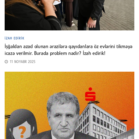
İZAH EDIRIK
İşğaldan azad olunan ərazilərə qayıdanlara öz evlərini tikməyə
icazə verilmir. Burada problem nədir? İzah edirik!
11 NOYABR 2025