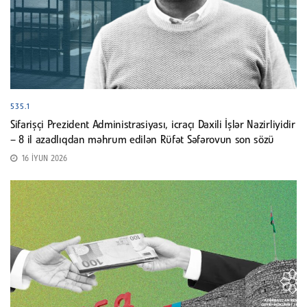
535.1
Sifarişçi Prezident Administrasiyası, icraçı Daxili İşlər Nazirliyidir
– 8 il azadlıqdan məhrum edilən Rüfət Səfərovun son sözü
16 İYUN 2026