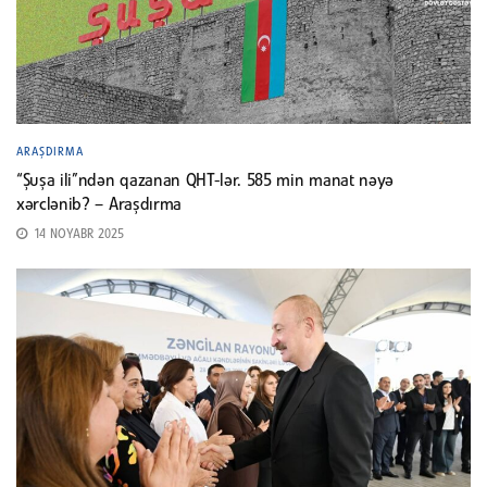
ARAŞDIRMA
“Şuşa ili”ndən qazanan QHT-lər. 585 min manat nəyə
xərclənib? – Araşdırma
14 NOYABR 2025