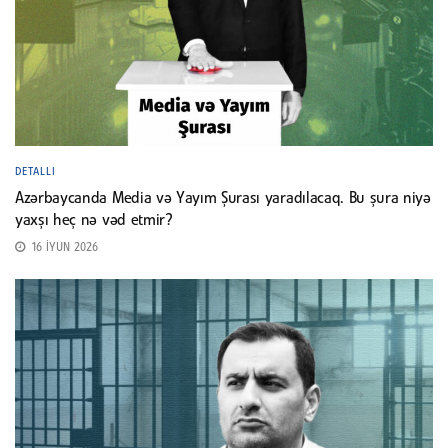
DETALLI
Azərbaycanda Media və Yayım Şurası yaradılacaq. Bu şura niyə
yaxşı heç nə vəd etmir?
16 İYUN 2026