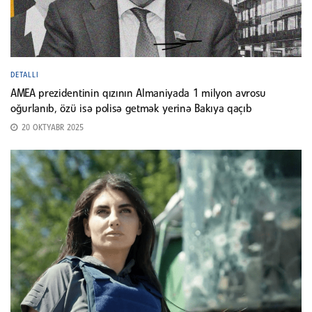
DETALLI
AMEA prezidentinin qızının Almaniyada 1 milyon avrosu
oğurlanıb, özü isə polisə getmək yerinə Bakıya qaçıb
20 OKTYABR 2025