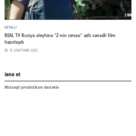
DETALLI
REAL TV Rusiya əleyhinə “Z-nin siması” adlı sənədli film
hazırlayıb
15 SENTYABR 2025
ianə et
Müstəqil jurnalistikanı dəstəklə