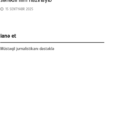
sənədli film hazırlayıb
15 SENTYABR 2025
ianə et
Müstəqil jurnalistikanı dəstəklə