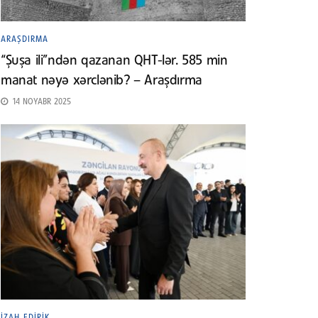
ARAŞDIRMA
“Şuşa ili”ndən qazanan QHT-lər. 585 min
manat nəyə xərclənib? – Araşdırma
14 NOYABR 2025
İZAH EDIRIK