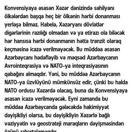
Konvensiyaya əsasən Xəzər dənizində sahilyanı
ölkələrdən başqa heç bir ölkənin hərbi donanması
yerləşə bilməz. Habelə, Xəzəryanı dövlətlər
digərlərinin razılığı olmadan və ya etirazı ola biləcək
hər hansısa hərbi donanmanın hətta tranzit olaraq
keçməsinə icazə verilməyəcək. Bu müddəa əsasən
Azərbaycanı hədəfləyib və məqsəd Azərbaycanın
Avrointeqrasiya və NATO-ya inteqrasiyasının
qabağını almaqdır. Yəni, bu müddəa Azərbaycanın
NATO-ya üzvlüyünü mümkünsüz edir, çünki bu halda
NATO ordusu Xəzərdə olacaq, buna da Konvensiyaya
əsasən icazə verilməyəcək. Eyni zamanda bu
müddəa Azərbaycanda gələcəkdə hakimiyyət
dəyişikliyi olarsa, bu dəyişikliyin Xəzərlə bağlı
vəziyyətin və geostrateji maraqların dəyişməsindən