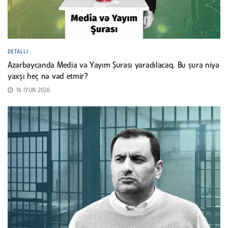
DETALLI
Azərbaycanda Media və Yayım Şurası yaradılacaq. Bu şura niyə
yaxşı heç nə vəd etmir?
16 İYUN 2026