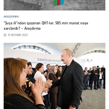
ARAŞDIRMA
“Şuşa ili”ndən qazanan QHT-lər. 585 min manat nəyə
xərclənib? – Araşdırma
14 NOYABR 2025