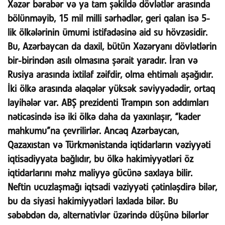
Xəzər bərabər və ya tam şəkildə dövlətlər arasında
bölünməyib, 15 mil milli sərhədlər, geri qalan isə 5-
lik ölkələrinin ümumi istifadəsinə aid su hövzəsidir.
Bu, Azərbaycan da daxil, bütün Xəzəryanı dövlətlərin
bir-birindən asılı olmasına şərait yaradır. İran və
Rusiya arasında ixtilaf zəifdir, olma ehtimalı aşağıdır.
İki ölkə arasında əlaqələr yüksək səviyyədədir, ortaq
layihələr var. ABŞ prezidenti Trampın son addımları
nəticəsində isə iki ölkə daha da yaxınlaşır, “kader
mahkumu”na çevrilirlər. Ancaq Azərbaycan,
Qazaxıstan və Türkmənistanda iqtidarların vəziyyəti
iqtisadiyyata bağlıdır, bu ölkə hakimiyyətləri öz
iqtidarlarını məhz maliyyə gücünə saxlaya bilir.
Neftin ucuzlaşmağı iqtsadi vəziyyəti çətinləşdirə bilər,
bu da siyasi hakimiyyətləri laxlada bilər. Bu
səbəbdən də, alternativlər üzərində düşünə bilərlər