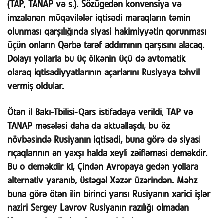
(TAP, TANAP və s.). Sözügedən konvensiya və
imzalanan müqavilələr iqtisadi maraqların təmin
olunması qarşılığında siyasi hakimiyyətin qorunması
üçün onların Qərbə tərəf addımının qarşısını alacaq.
Dolayı yollarla bu üç ölkənin üçü də avtomatik
olaraq iqtisadiyyatlarının açarlarını Rusiyaya təhvil
vermiş oldular.
Ötən il Bakı-Tbilisi-Qars istifadəyə verildi, TAP və
TANAP məsələsi daha da aktuallaşdı, bu öz
növbəsində Rusiyanın iqtisadi, buna görə də siyasi
rıçaqlarının ən yaxşı halda xeyli zəifləməsi deməkdir.
Bu o deməkdir ki, Çindən Avropaya gedən yollara
alternativ yaranıb, üstəgəl Xəzər üzərindən. Məhz
buna görə ötən ilin birinci yarısı Rusiyanın xarici işlər
naziri Sergey Lavrov Rusiyanın razılığı olmadan