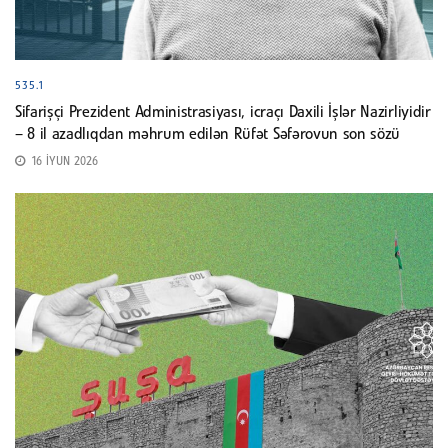
535.1
Sifarişçi Prezident Administrasiyası, icraçı Daxili İşlər Nazirliyidir
– 8 il azadlıqdan məhrum edilən Rüfət Səfərovun son sözü
16 İYUN 2026