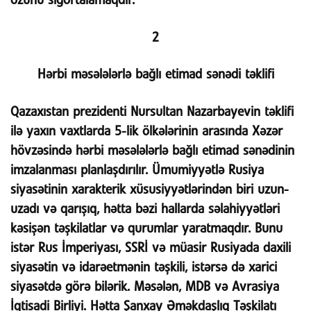
özünü sığortalamaqdır.
2
Hərbi məsələlərlə bağlı etimad sənədi təklifi
Qazaxıstan prezidenti Nursultan Nazarbayevin təklifi
ilə yaxın vaxtlarda 5-lik ölkələrinin arasında Xəzər
hövzəsində hərbi məsələlərlə bağlı etimad sənədinin
imzalanması planlaşdırılır. Ümumiyyətlə Rusiya
siyasətinin xarakterik xüsusiyyətlərindən biri uzun-
uzadı və qarışıq, hətta bəzi hallarda səlahiyyətləri
kəsişən təşkilatlar və qurumlar yaratmaqdır. Bunu
istər Rus İmperiyası, SSRİ və müasir Rusiyada daxili
siyasətin və idarəetmənin təşkili, istərsə də xarici
siyasətdə görə bilərik. Məsələn, MDB və Avrasiya
İqtisadi Birliyi. Hətta Şanxay Əməkdaşlıq Təşkilatı