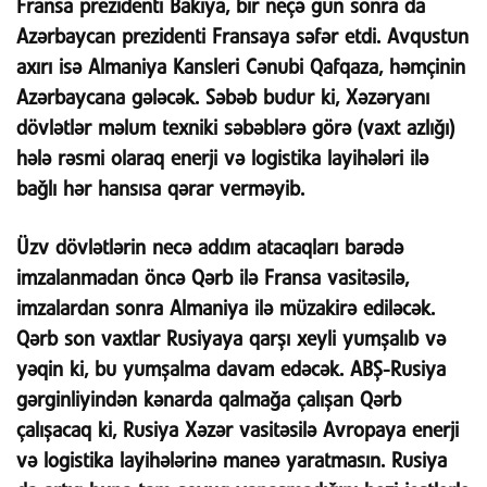
Fransa prezidenti Bakıya, bir neçə gün sonra da
Azərbaycan prezidenti Fransaya səfər etdi. Avqustun
axırı isə Almaniya Kansleri Cənubi Qafqaza, həmçinin
Azərbaycana gələcək. Səbəb budur ki, Xəzəryanı
dövlətlər məlum texniki səbəblərə görə (vaxt azlığı)
hələ rəsmi olaraq enerji və logistika layihələri ilə
bağlı hər hansısa qərar verməyib.
Üzv dövlətlərin necə addım atacaqları barədə
imzalanmadan öncə Qərb ilə Fransa vasitəsilə,
imzalardan sonra Almaniya ilə müzakirə ediləcək.
Qərb son vaxtlar Rusiyaya qarşı xeyli yumşalıb və
yəqin ki, bu yumşalma davam edəcək. ABŞ-Rusiya
gərginliyindən kənarda qalmağa çalışan Qərb
çalışacaq ki, Rusiya Xəzər vasitəsilə Avropaya enerji
və logistika layihələrinə maneə yaratmasın. Rusiya