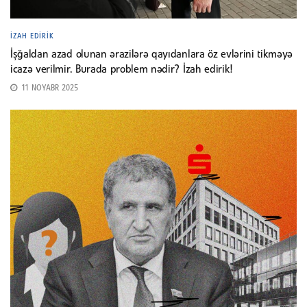
İZAH EDIRIK
İşğaldan azad olunan ərazilərə qayıdanlara öz evlərini tikməyə
icazə verilmir. Burada problem nədir? İzah edirik!
11 NOYABR 2025