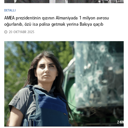
DETALLI
AMEA prezidentinin qızının Almaniyada 1 milyon avrosu
oğurlanıb, özü isə polisə getmək yerinə Bakıya qaçıb
20 OKTYABR 2025