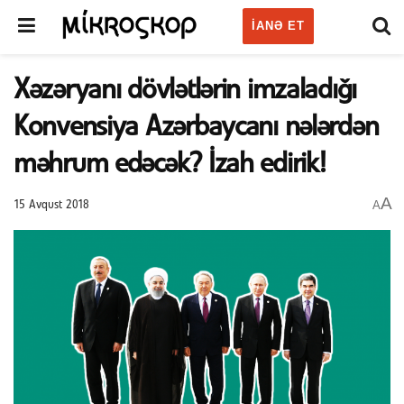
IANƏ ET
Xəzəryanı dövlətlərin imzaladığı
Konvensiya Azərbaycanı nələrdən
məhrum edəcək? İzah edirik!
A
A
15 Avqust 2018