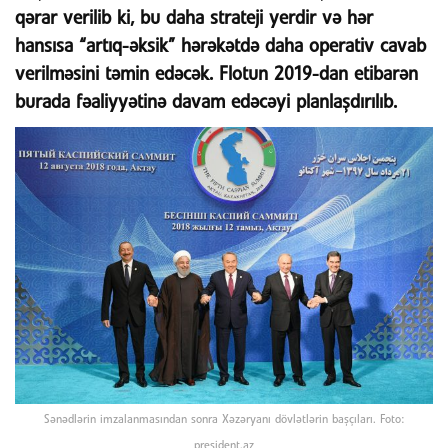
qərar verilib ki, bu daha strateji yerdir və hər
hansısa “artıq-əksik” hərəkətdə daha operativ cavab
verilməsini təmin edəcək. Flotun 2019-dan etibarən
burada fəaliyyətinə davam edəcəyi planlaşdırılıb.
Sənədlərin imzalanmasından sonra Xəzəryanı dövlətlərin başçıları. Foto:
president.az