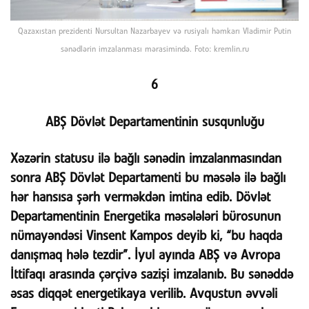
Qazaxıstan prezidenti Nursultan Nazarbayev və rusiyalı həmkarı Vladimir Putin
sənədlərin imzalanması mərasimində. Foto: kremlin.ru
6
ABŞ Dövlət Departamentinin susqunluğu
Xəzərin statusu ilə bağlı sənədin imzalanmasından
sonra ABŞ Dövlət Departamenti bu məsələ ilə bağlı
hər hansısa şərh verməkdən imtina edib. Dövlət
Departamentinin Energetika məsələləri bürosunun
nümayəndəsi Vinsent Kampos deyib ki, “bu haqda
danışmaq hələ tezdir”. İyul ayında ABŞ və Avropa
İttifaqı arasında çərçivə sazişi imzalanıb. Bu sənəddə
əsas diqqət energetikaya verilib. Avqustun əvvəli