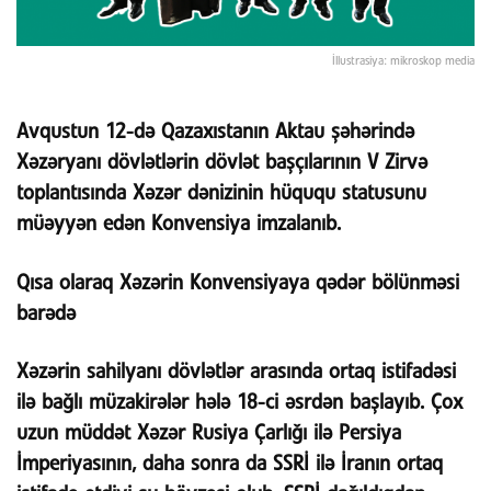
İllustrasiya: mikroskop media
Avqustun 12-də Qazaxıstanın Aktau şəhərində
Xəzəryanı dövlətlərin dövlət başçılarının V Zirvə
toplantısında Xəzər dənizinin hüququ statusunu
müəyyən edən Konvensiya imzalanıb.
Qısa olaraq Xəzərin Konvensiyaya qədər bölünməsi
barədə
Xəzərin sahilyanı dövlətlər arasında ortaq istifadəsi
ilə bağlı müzakirələr hələ 18-ci əsrdən başlayıb. Çox
uzun müddət Xəzər Rusiya Çarlığı ilə Persiya
İmperiyasının, daha sonra da SSRİ ilə İranın ortaq