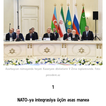
Azərbaycan nümayəndə heyəti Xəzəryanı dövlətlərin V Zirvə toplantısında. Foto:
president.az
1
NATO-ya inteqrasiya üçün əsas maneə