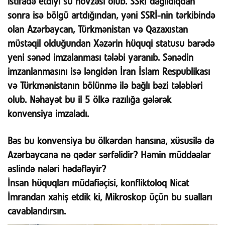
istifadə etdiyi su hövzəsi olub. SSRİ dağıldıqdan
sonra isə bölgü artdığından, yəni SSRİ-nin tərkibində
olan Azərbaycan, Türkmənistan və Qazaxıstan
müstəqil olduğundan Xəzərin hüquqi statusu barədə
yeni sənəd imzalanması tələbi yaranıb. Sənədin
imzanlanmasını isə ləngidən İran İslam Respublikası
və Türkmənistanın bölünmə ilə bağlı bəzi tələbləri
olub. Nəhayət bu il 5 ölkə razılığa gələrək
konvensiya imzaladı.
Bəs bu konvensiya bu ölkərdən hansına, xüsusilə də
Azərbaycana nə qədər sərfəlidir? Həmin müddəalar
əslində nələri hədəfləyir?
İnsan hüquqları müdafiəçisi, konfliktoloq Nicat
İmrandan xahiş etdik ki, Mikroskop üçün bu sualları
cavablandırsın.