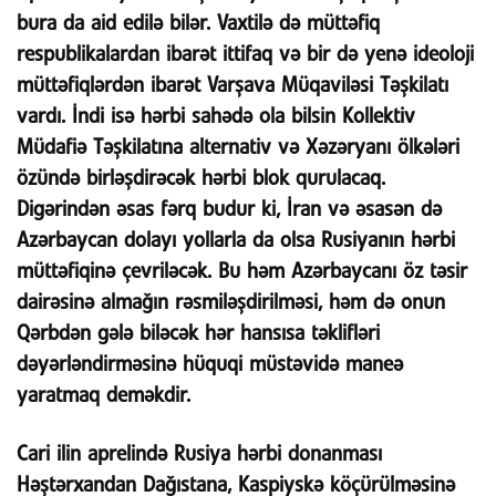
bura da aid edilə bilər. Vaxtilə də müttəfiq
respublikalardan ibarət ittifaq və bir də yenə ideoloji
müttəfiqlərdən ibarət Varşava Müqaviləsi Təşkilatı
vardı. İndi isə hərbi sahədə ola bilsin Kollektiv
Müdafiə Təşkilatına alternativ və Xəzəryanı ölkələri
özündə birləşdirəcək hərbi blok qurulacaq.
Digərindən əsas fərq budur ki, İran və əsasən də
Azərbaycan dolayı yollarla da olsa Rusiyanın hərbi
müttəfiqinə çevriləcək. Bu həm Azərbaycanı öz təsir
dairəsinə almağın rəsmiləşdirilməsi, həm də onun
Qərbdən gələ biləcək hər hansısa təklifləri
dəyərləndirməsinə hüquqi müstəvidə maneə
yaratmaq deməkdir.
Cari ilin aprelində Rusiya hərbi donanması
Həştərxandan Dağıstana, Kaspiyskə köçürülməsinə