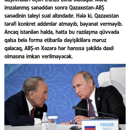
imzalanmış sənəddən sonra Qazaxıstan-ABŞ
sənədinin taleyi sual altındadır. Hələ ki, Qazaxıstan
tərəfi konkret addımlar atmayıb, bəyanat verməyib.
Ancaq istənilən halda, hətta bu razılaşma qüvvədə
qalsa belə forma etibarilə dəyişiklilərə məruz
qalacaq, ABŞ-ın Xəzərə hər hansısa şəkildə daxil
olmasına imkan verilməyəcək.