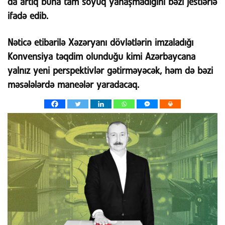
da artıq buna tam soyuq yanaşmadığını bəzi jestlərlə
ifadə edib.
Nəticə etibarilə Xəzəryanı dövlətlərin imzaladığı
Konvensiya təqdim olunduğu kimi Azərbaycana
yalnız yeni perspektivlər gətirməyəcək, həm də bəzi
məsələlərdə maneələr yaradacaq.