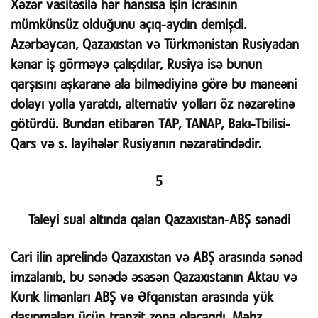
Xəzər vasitəsilə hər hansısa işin icrasının
mümkünsüz olduğunu açıq-aydın demişdi.
Azərbaycan, Qazaxıstan və Türkmənistan Rusiyadan
kənar iş görməyə çalışdılar, Rusiya isə bunun
qarşısını aşkaranə ala bilmədiyinə görə bu maneəni
dolayı yolla yaratdı, alternativ yolları öz nəzarətinə
götürdü. Bundan etibarən TAP, TANAP, Bakı-Tbilisi-
Qars və s. layihələr Rusiyanın nəzarətindədir.
5
Taleyi sual altında qalan Qazaxıstan-ABŞ sənədi
Cari ilin aprelində Qazaxıstan və ABŞ arasında sənəd
imzalanıb, bu sənədə əsasən Qazaxıstanın Aktau və
Kurık limanları ABŞ və Əfqanıstan arasında yük
daşınmaları üçün tranzit zona olacaqdı. Məhz