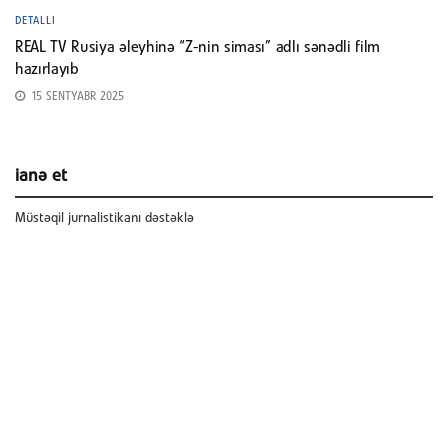
DETALLI
REAL TV Rusiya əleyhinə “Z-nin siması” adlı sənədli film
hazırlayıb
15 SENTYABR 2025
ianə et
Müstəqil jurnalistikanı dəstəklə