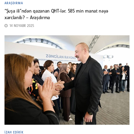
ARAŞDIRMA
“Şuşa ili”ndən qazanan QHT-lər. 585 min manat nəyə
xərclənib? – Araşdırma
14 NOYABR 2025
İZAH EDIRIK