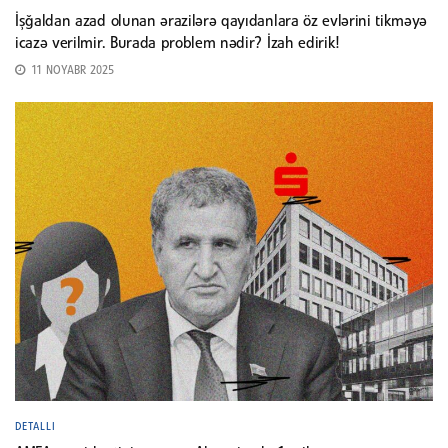
İşğaldan azad olunan ərazilərə qayıdanlara öz evlərini tikməyə
icazə verilmir. Burada problem nədir? İzah edirik!
11 NOYABR 2025
DETALLI