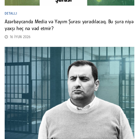
DETALLI
Azərbaycanda Media və Yayım Şurası yaradılacaq. Bu şura niyə
yaxşı heç nə vəd etmir?
16 İYUN 2026