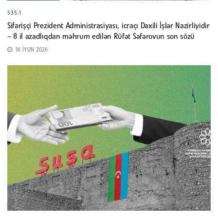
535.1
Sifarişçi Prezident Administrasiyası, icraçı Daxili İşlər Nazirliyidir
– 8 il azadlıqdan məhrum edilən Rüfət Səfərovun son sözü
16 İYUN 2026