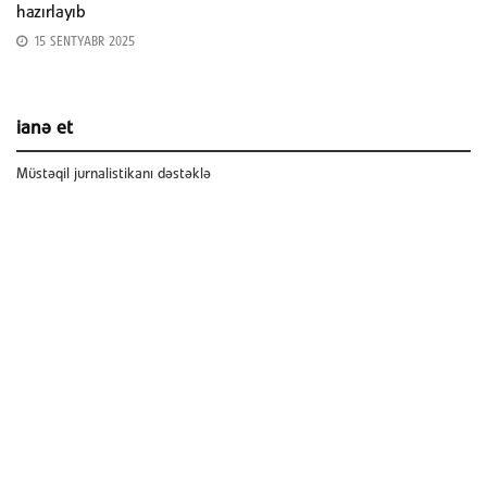
hazırlayıb
15 SENTYABR 2025
ianə et
Müstəqil jurnalistikanı dəstəklə