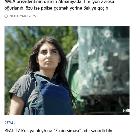
AMEA prezidentinin qızının Almaniyada 1 milyon avrosu
oğurlanıb, özü isə polisə getmək yerinə Bakıya qaçıb
20 OKTYABR 2025
DETALLI
REAL TV Rusiya əleyhinə “Z-nin siması” adlı sənədli film