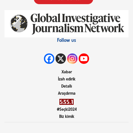
Follow us
Xəbər
İzah edirik
Detallı
Araşdırma
#Seçki2024
Biz kimik