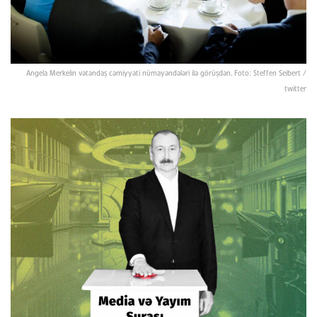
Angela Merkelin vətəndaş cəmiyyəti nümayəndələri ilə görüşdən. Foto: Steffen Seibert /
twitter