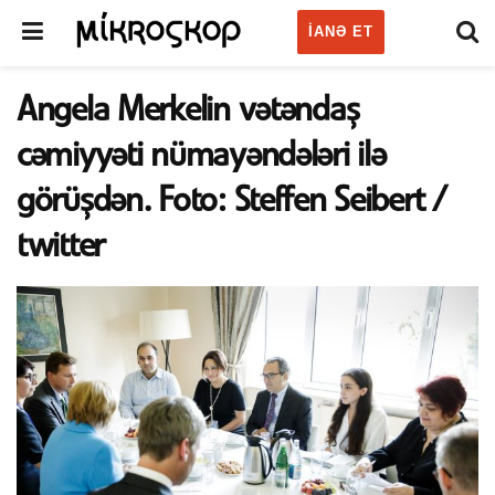
IANƏ ET
Angela Merkelin vətəndaş
cəmiyyəti nümayəndələri ilə
görüşdən. Foto: Steffen Seibert /
twitter