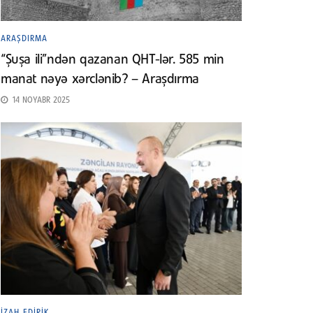
ARAŞDIRMA
“Şuşa ili”ndən qazanan QHT-lər. 585 min
manat nəyə xərclənib? – Araşdırma
14 NOYABR 2025
İZAH EDIRIK