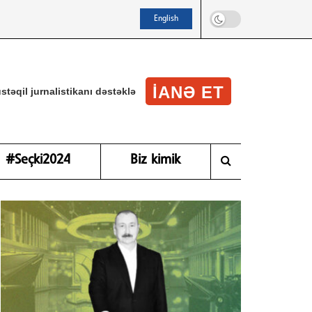
English
IANƏ ET
stəqil jurnalistikanı dəstəklə
#Seçki2024
Biz kimik