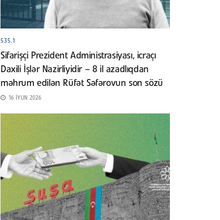
535.1
Sifarişçi Prezident Administrasiyası, icraçı
Daxili İşlər Nazirliyidir – 8 il azadlıqdan
məhrum edilən Rüfət Səfərovun son sözü
16 İYUN 2026