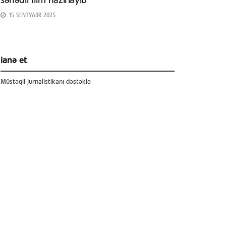
sənədli film hazırlayıb
15 SENTYABR 2025
ianə et
Müstəqil jurnalistikanı dəstəklə