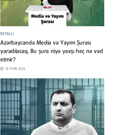
DETALLI
Azərbaycanda Media və Yayım Şurası
yaradılacaq. Bu şura niyə yaxşı heç nə vəd
etmir?
16 İYUN 2026