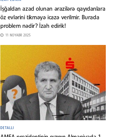
İşğaldan azad olunan ərazilərə qayıdanlara
öz evlərini tikməyə icazə verilmir. Burada
problem nədir? İzah edirik!
11 NOYABR 2025
DETALLI