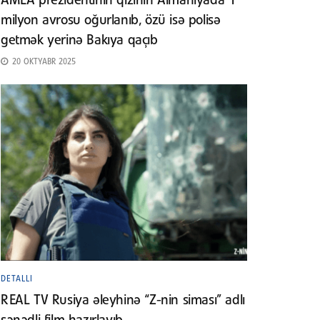
AMEA prezidentinin qızının Almaniyada 1
milyon avrosu oğurlanıb, özü isə polisə
getmək yerinə Bakıya qaçıb
20 OKTYABR 2025
DETALLI
REAL TV Rusiya əleyhinə “Z-nin siması” adlı