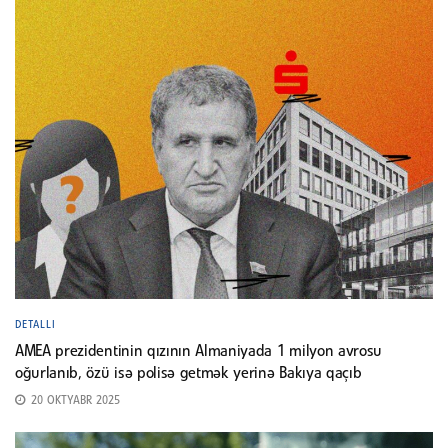
DETALLI
AMEA prezidentinin qızının Almaniyada 1 milyon avrosu
oğurlanıb, özü isə polisə getmək yerinə Bakıya qaçıb
20 OKTYABR 2025