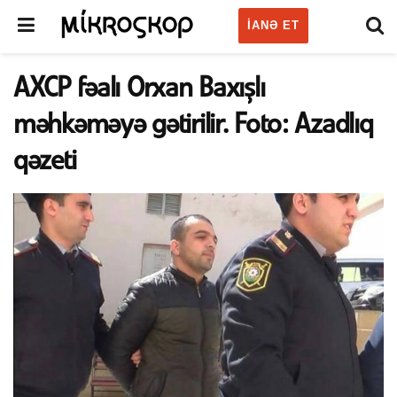
IANƏ ET
AXCP fəalı Orxan Baxışlı
məhkəməyə gətirilir. Foto: Azadlıq
qəzeti