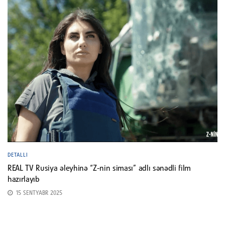
DETALLI
REAL TV Rusiya əleyhinə “Z-nin siması” adlı sənədli film
hazırlayıb
15 SENTYABR 2025