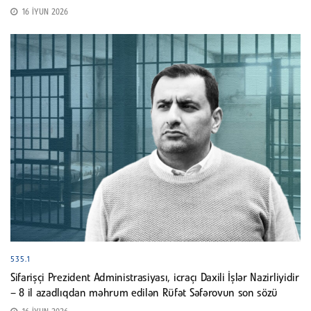
16 İYUN 2026
535.1
Sifarişçi Prezident Administrasiyası, icraçı Daxili İşlər Nazirliyidir
– 8 il azadlıqdan məhrum edilən Rüfət Səfərovun son sözü