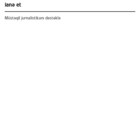
ianə et
Müstəqil jurnalistikanı dəstəklə