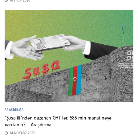
16 İYUN 2026
ARAŞDIRMA
“Şuşa ili”ndən qazanan QHT-lər. 585 min manat nəyə
xərclənib? – Araşdırma
14 NOYABR 2025