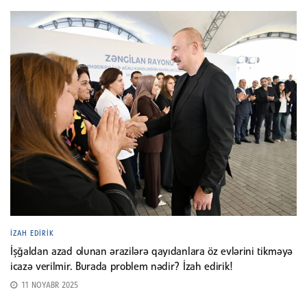
İZAH EDIRIK
İşğaldan azad olunan ərazilərə qayıdanlara öz evlərini tikməyə
icazə verilmir. Burada problem nədir? İzah edirik!
11 NOYABR 2025