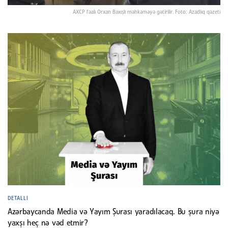
AXCP fəalı Orxan Baxışlı məhkəməyə gətirilir. Foto: Azadlıq qəzeti
DETALLI
Azərbaycanda Media və Yayım Şurası yaradılacaq. Bu şura niyə
yaxşı heç nə vəd etmir?