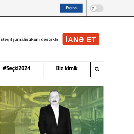
English
IANƏ ET
stəqil jurnalistikanı dəstəklə
#Seçki2024
Biz kimik