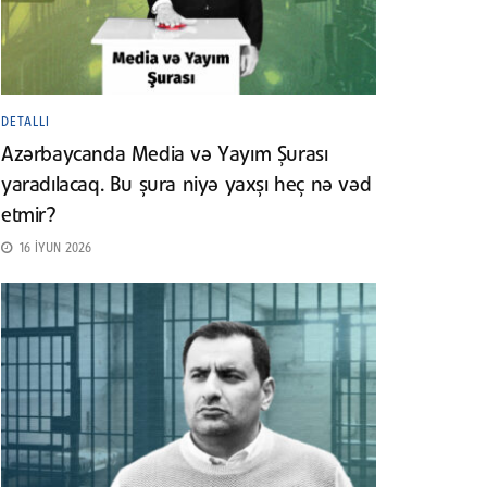
DETALLI
Azərbaycanda Media və Yayım Şurası
yaradılacaq. Bu şura niyə yaxşı heç nə vəd
etmir?
16 İYUN 2026