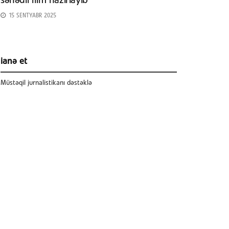
sənədli film hazırlayıb
15 SENTYABR 2025
ianə et
Müstəqil jurnalistikanı dəstəklə