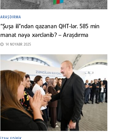
ARAŞDIRMA
“Şuşa ili”ndən qazanan QHT-lər. 585 min
manat nəyə xərclənib? – Araşdırma
14 NOYABR 2025
İZAH EDIRIK