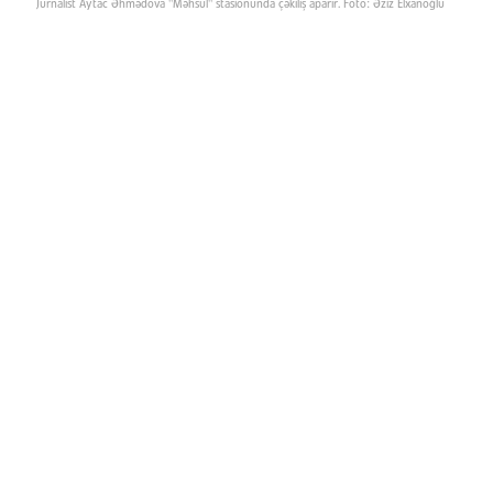
Jurnalist Aytac Əhmədova "Məhsul" stasionunda çəkiliş aparır. Foto: Əziz Elxanoğlu