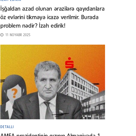
İşğaldan azad olunan ərazilərə qayıdanlara
öz evlərini tikməyə icazə verilmir. Burada
problem nədir? İzah edirik!
11 NOYABR 2025
DETALLI