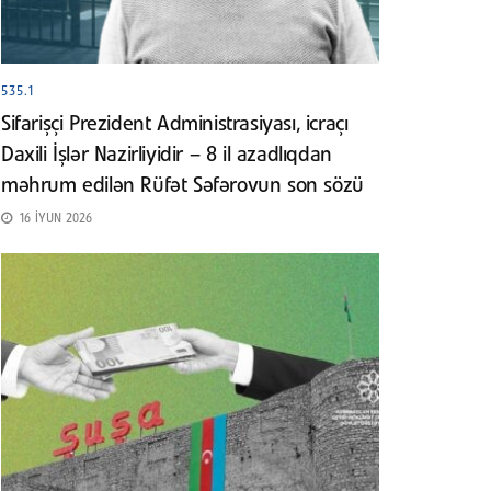
535.1
Sifarişçi Prezident Administrasiyası, icraçı
Daxili İşlər Nazirliyidir – 8 il azadlıqdan
məhrum edilən Rüfət Səfərovun son sözü
16 İYUN 2026