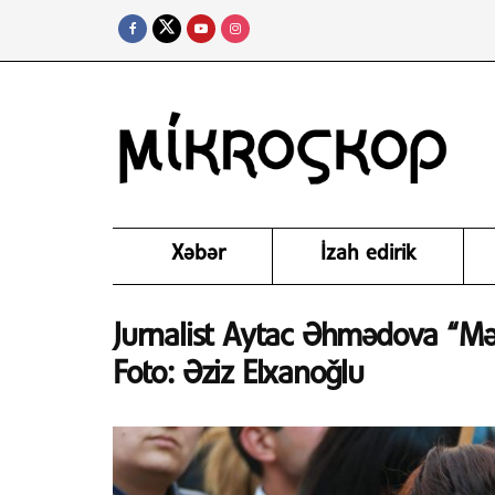
Xəbər
İzah edirik
Jurnalist Aytac Əhmədova “Məhs
Foto: Əziz Elxanoğlu