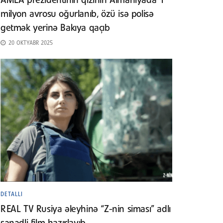
AMEA prezidentinin qızının Almaniyada 1
milyon avrosu oğurlanıb, özü isə polisə
getmək yerinə Bakıya qaçıb
20 OKTYABR 2025
DETALLI
REAL TV Rusiya əleyhinə “Z-nin siması” adlı