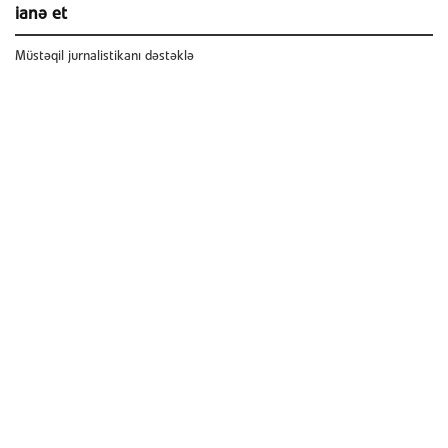
ianə et
Müstəqil jurnalistikanı dəstəklə