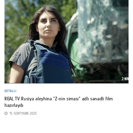
DETALLI
REAL TV Rusiya əleyhinə “Z-nin siması” adlı sənədli film
hazırlayıb
15 SENTYABR 2025