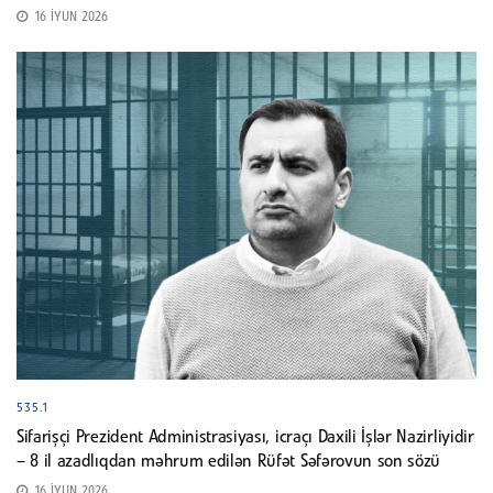
16 İYUN 2026
535.1
Sifarişçi Prezident Administrasiyası, icraçı Daxili İşlər Nazirliyidir
– 8 il azadlıqdan məhrum edilən Rüfət Səfərovun son sözü
16 İYUN 2026