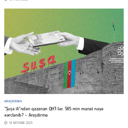
ARAŞDIRMA
“Şuşa ili”ndən qazanan QHT-lər. 585 min manat nəyə
xərclənib? – Araşdırma
14 NOYABR 2025