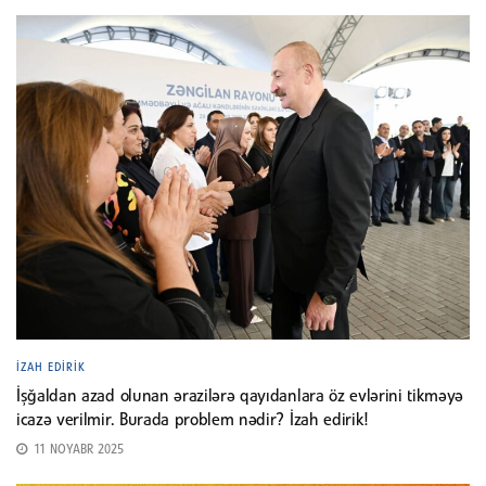
İZAH EDIRIK
İşğaldan azad olunan ərazilərə qayıdanlara öz evlərini tikməyə
icazə verilmir. Burada problem nədir? İzah edirik!
11 NOYABR 2025