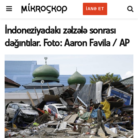
IANƏ ET
İndoneziyadakı zəlzələ sonrası
dağıntılar. Foto: Aaron Favila / AP