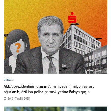
DETALLI
AMEA prezidentinin qızının Almaniyada 1 milyon avrosu
oğurlanıb, özü isə polisə getmək yerinə Bakıya qaçıb
20 OKTYABR 2025