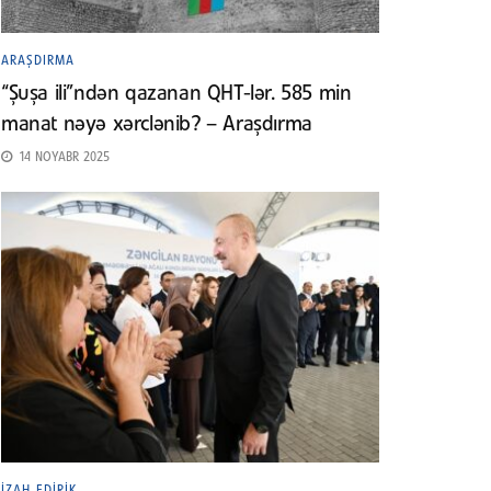
ARAŞDIRMA
“Şuşa ili”ndən qazanan QHT-lər. 585 min
manat nəyə xərclənib? – Araşdırma
14 NOYABR 2025
İZAH EDIRIK