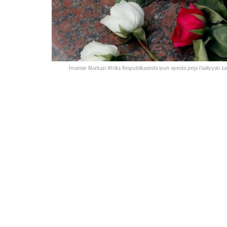
İnsanlar Mərkəzi Afrika Respublikasında iyun ayında peşə faəliyyəti z