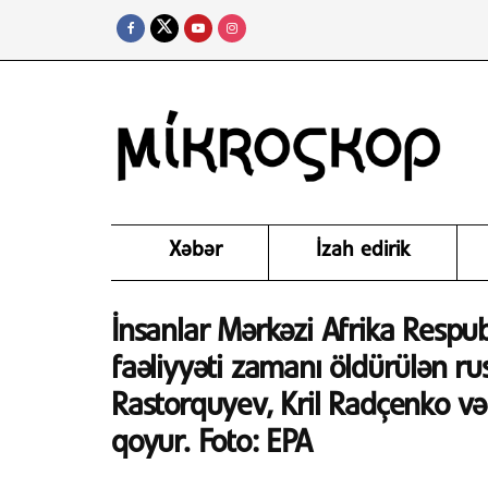
Xəbər
İzah edirik
İnsanlar Mərkəzi Afrika Respu
faəliyyəti zamanı öldürülən rus
Rastorquyev, Kril Radçenko və
qoyur. Foto: EPA