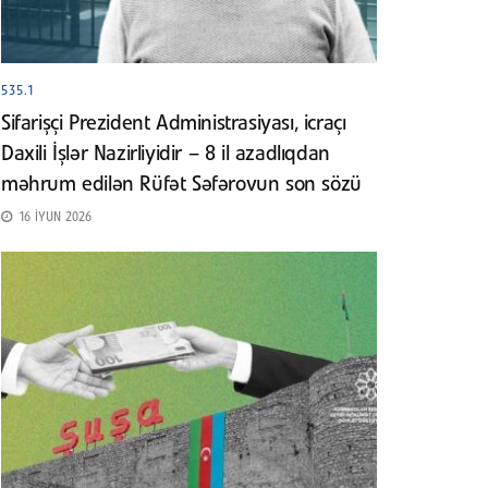
535.1
Sifarişçi Prezident Administrasiyası, icraçı
Daxili İşlər Nazirliyidir – 8 il azadlıqdan
məhrum edilən Rüfət Səfərovun son sözü
16 İYUN 2026