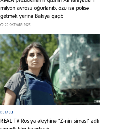
AMEA prezidentinin qızının Almaniyada 1
milyon avrosu oğurlanıb, özü isə polisə
getmək yerinə Bakıya qaçıb
20 OKTYABR 2025
DETALLI
REAL TV Rusiya əleyhinə “Z-nin siması” adlı