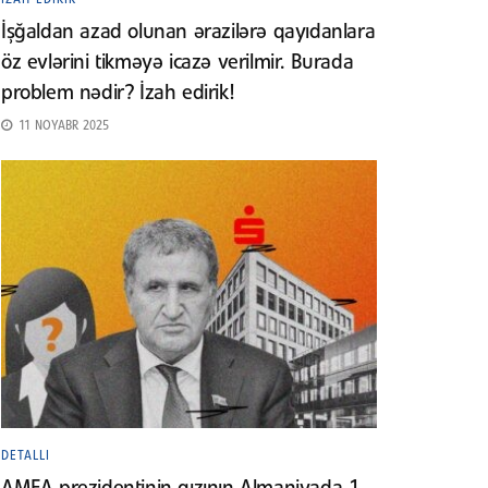
İşğaldan azad olunan ərazilərə qayıdanlara
öz evlərini tikməyə icazə verilmir. Burada
problem nədir? İzah edirik!
11 NOYABR 2025
DETALLI