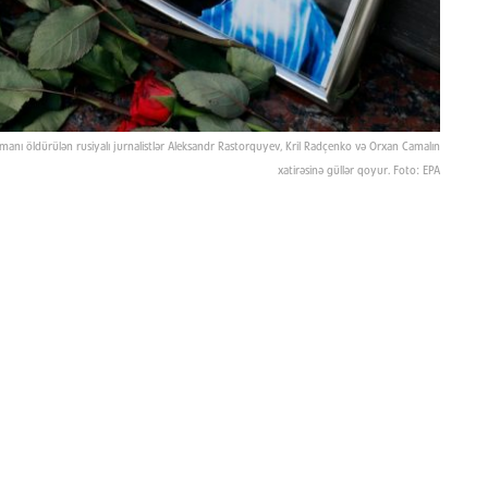
amanı öldürülən rusiyalı jurnalistlər Aleksandr Rastorquyev, Kril Radçenko və Orxan Camalın
xatirəsinə güllər qoyur. Foto: EPA