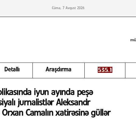
Cümə, 7 Avqust 2026
mü
Detallı
Araşdırma
blikasında iyun ayında peşə
iyalı jurnalistlər Aleksandr
 Orxan Camalın xatirəsinə güllər