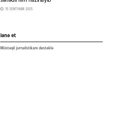
sənədli film hazırlayıb
15 SENTYABR 2025
ianə et
Müstəqil jurnalistikanı dəstəklə