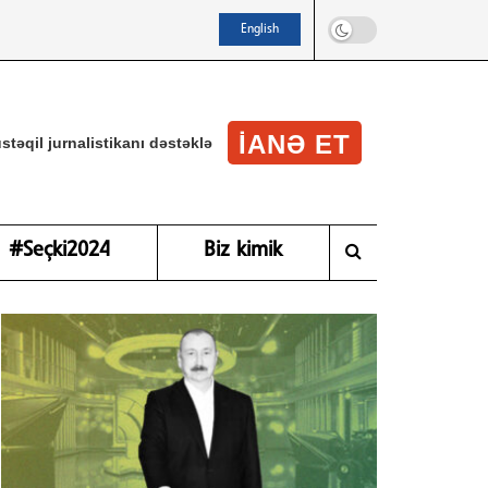
English
IANƏ ET
stəqil jurnalistikanı dəstəklə
#Seçki2024
Biz kimik