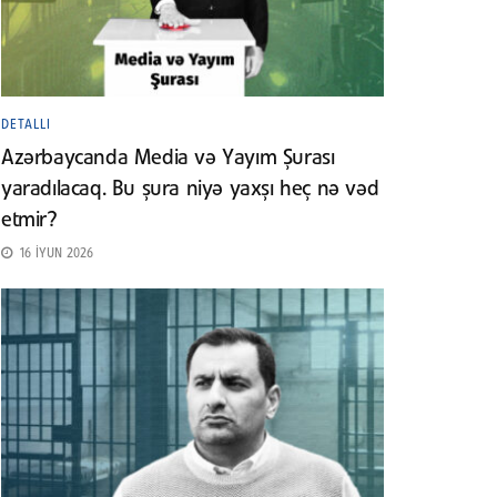
DETALLI
Azərbaycanda Media və Yayım Şurası
yaradılacaq. Bu şura niyə yaxşı heç nə vəd
etmir?
16 İYUN 2026