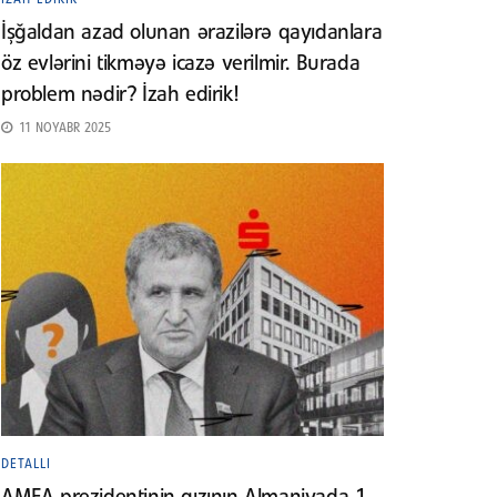
İşğaldan azad olunan ərazilərə qayıdanlara
öz evlərini tikməyə icazə verilmir. Burada
problem nədir? İzah edirik!
11 NOYABR 2025
DETALLI