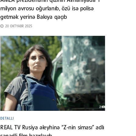
AMEA prezidentinin qızının Almaniyada 1
milyon avrosu oğurlanıb, özü isə polisə
getmək yerinə Bakıya qaçıb
20 OKTYABR 2025
DETALLI
REAL TV Rusiya əleyhinə “Z-nin siması” adlı