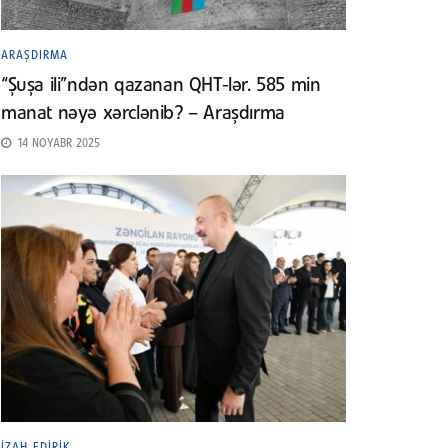
ARAŞDIRMA
“Şuşa ili”ndən qazanan QHT-lər. 585 min
manat nəyə xərclənib? – Araşdırma
14 NOYABR 2025
İZAH EDIRIK