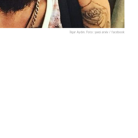
İlqar Aydın. Foto: şəxsi arxiv / facebook