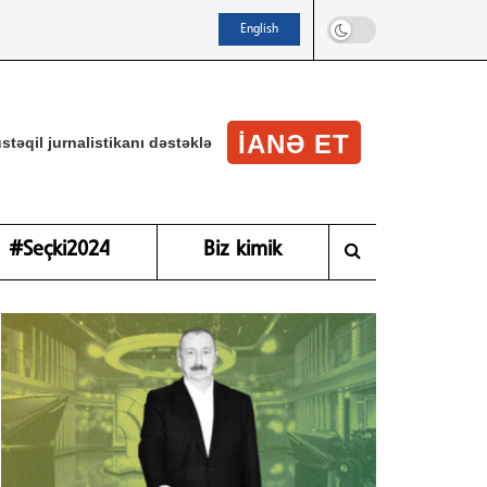
English
IANƏ ET
stəqil jurnalistikanı dəstəklə
#Seçki2024
Biz kimik