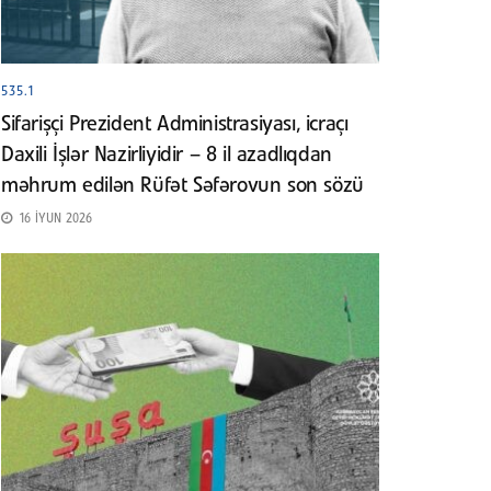
535.1
Sifarişçi Prezident Administrasiyası, icraçı
Daxili İşlər Nazirliyidir – 8 il azadlıqdan
məhrum edilən Rüfət Səfərovun son sözü
16 İYUN 2026