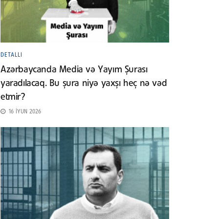
DETALLI
Azərbaycanda Media və Yayım Şurası
yaradılacaq. Bu şura niyə yaxşı heç nə vəd
etmir?
16 İYUN 2026