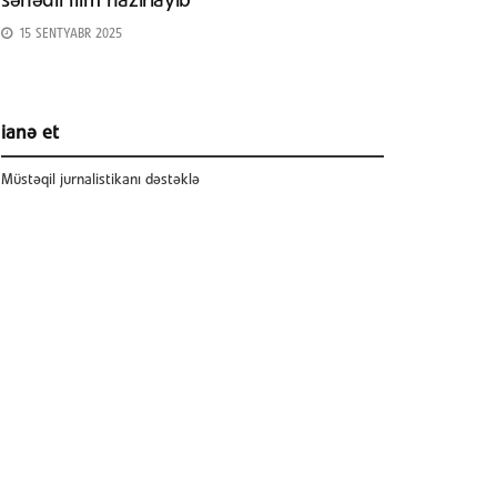
sənədli film hazırlayıb
15 SENTYABR 2025
ianə et
Müstəqil jurnalistikanı dəstəklə