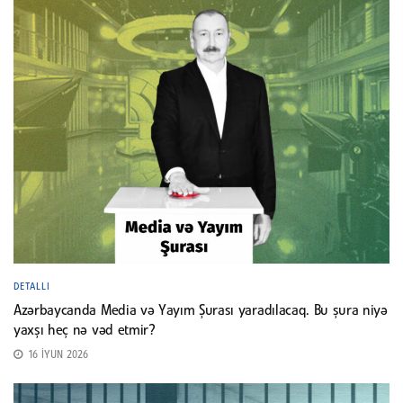
DETALLI
Azərbaycanda Media və Yayım Şurası yaradılacaq. Bu şura niyə
yaxşı heç nə vəd etmir?
16 İYUN 2026