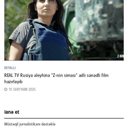
DETALLI
REAL TV Rusiya əleyhinə “Z-nin siması” adlı sənədli film
hazırlayıb
15 SENTYABR 2025
ianə et
Müstəqil jurnalistikanı dəstəklə