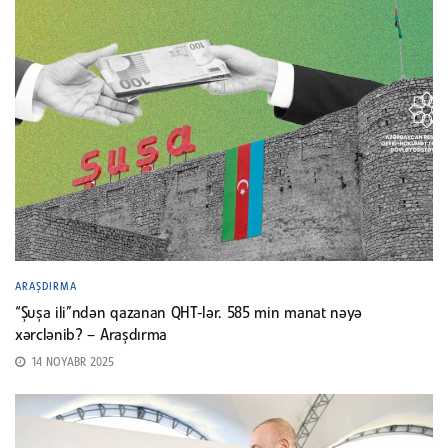
ARAŞDIRMA
“Şuşa ili”ndən qazanan QHT-lər. 585 min manat nəyə
xərclənib? – Araşdırma
14 NOYABR 2025