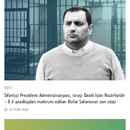
535.1
Sifarişçi Prezident Administrasiyası, icraçı Daxili İşlər Nazirliyidir
– 8 il azadlıqdan məhrum edilən Rüfət Səfərovun son sözü
16 İYUN 2026