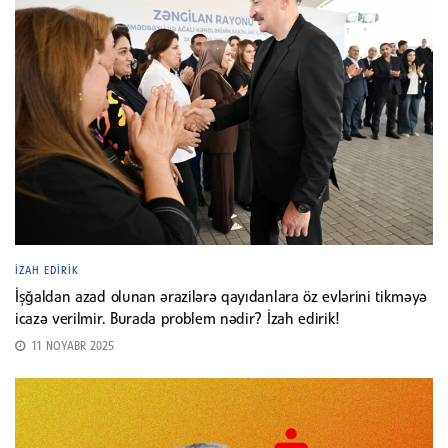
İZAH EDIRIK
İşğaldan azad olunan ərazilərə qayıdanlara öz evlərini tikməyə
icazə verilmir. Burada problem nədir? İzah edirik!
11 NOYABR 2025