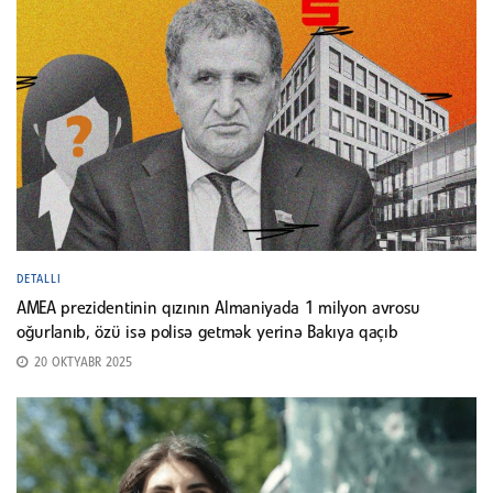
DETALLI
AMEA prezidentinin qızının Almaniyada 1 milyon avrosu
oğurlanıb, özü isə polisə getmək yerinə Bakıya qaçıb
20 OKTYABR 2025