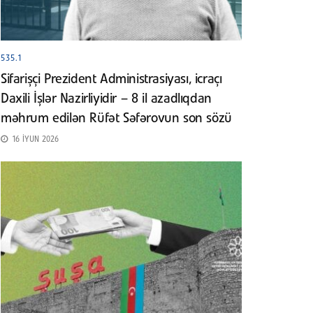
535.1
Sifarişçi Prezident Administrasiyası, icraçı
Daxili İşlər Nazirliyidir – 8 il azadlıqdan
məhrum edilən Rüfət Səfərovun son sözü
16 İYUN 2026