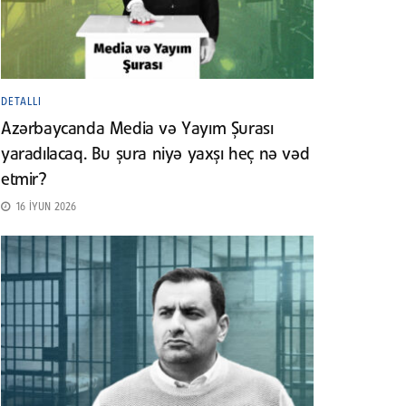
DETALLI
Azərbaycanda Media və Yayım Şurası
yaradılacaq. Bu şura niyə yaxşı heç nə vəd
etmir?
16 İYUN 2026