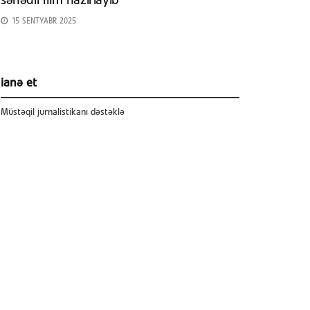
sənədli film hazırlayıb
15 SENTYABR 2025
ianə et
Müstəqil jurnalistikanı dəstəklə