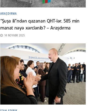
ARAŞDIRMA
“Şuşa ili”ndən qazanan QHT-lər. 585 min
manat nəyə xərclənib? – Araşdırma
14 NOYABR 2025
İZAH EDIRIK