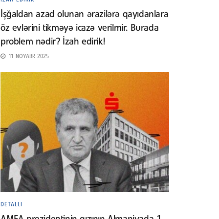
İşğaldan azad olunan ərazilərə qayıdanlara
öz evlərini tikməyə icazə verilmir. Burada
problem nədir? İzah edirik!
11 NOYABR 2025
DETALLI