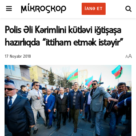
IANƏ ET
Polis Əli Kərimlini kütləvi iğtişaşa
hazırlıqda “ittiham etmək istəyir”
A
A
17 Noyabr 2018