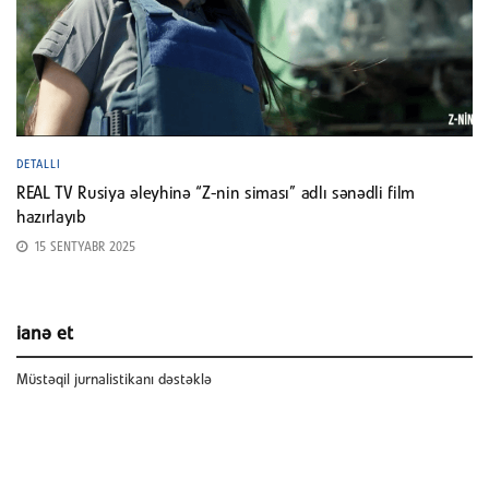
DETALLI
REAL TV Rusiya əleyhinə “Z-nin siması” adlı sənədli film
hazırlayıb
15 SENTYABR 2025
ianə et
Müstəqil jurnalistikanı dəstəklə