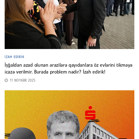
İZAH EDIRIK
İşğaldan azad olunan ərazilərə qayıdanlara öz evlərini tikməyə
icazə verilmir. Burada problem nədir? İzah edirik!
11 NOYABR 2025