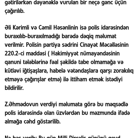
gətirilərkən dəyənəklə vurulan bir neçə gənc üçün
çağırılıb.
Əli Kərimli və Cəmil Həsənlinin isə polis idarəsindən
buraxılıb-buraxılmadığı barədə dəqiq məlumat
verilmir. Polisin partiya sədrini Cinayət Məcəlləsinin
220.2-ci maddəsi ( Hakimiyyət nümayəndəsinin
qanuni tələblərinə fəal şəkildə tabe olmamağa və
kütləvi iğtişaşlara, habelə vətəndaşlara qarşı zorakılıq
etməyə çağırışlar etmə) ilə ittiham etmək istədiyi
bildirilir.
Z.Əhmədovun verdiyi məlumata görə bu məqsədlə
polis idarəsində olan üzvlərdən bu məzmunda ifadə
almağa cəhd göstərilib.