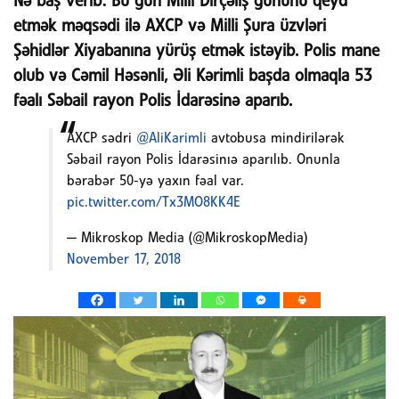
Nə baş verib:
Bu gün Milli Dirçəliş gününü qeyd
etmək məqsədi ilə AXCP və Milli Şura üzvləri
Şəhidlər Xiyabanına yürüş etmək istəyib. Polis mane
olub və Cəmil Həsənli, Əli Kərimli başda olmaqla 53
fəalı Səbail rayon Polis İdarəsinə aparıb.
AXCP sədri
@AliKarimli
avtobusa mindirilərək
Səbail rayon Polis İdarəsinıə aparılıb. Onunla
bərabər 50-yə yaxın fəal var.
pic.twitter.com/Tx3MO8KK4E
— Mikroskop Media (@MikroskopMedia)
November 17, 2018