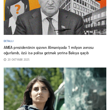
DETALLI
AMEA prezidentinin qızının Almaniyada 1 milyon avrosu
oğurlanıb, özü isə polisə getmək yerinə Bakıya qaçıb
20 OKTYABR 2025