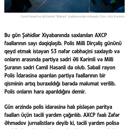
Cəmil Həsənli və Əli Kərimli "Məhsul" stadionundakı mitinqdə. Foto: Əziz Kərimov
Bu gün Şəhidlər Xiyabanında saxlanılan AXCP
fəallarının sayı dəqiqləşib. Polis Milli Dirçəliş gününü
qeyd etmək istəyən 53 nəfər cəbhəçini saxlayıb və
onların arasında partiya sədri Əli Kərimli və Milli
Şuranın sədri Cəmil Həsənli də olub. Səbail rayon
Polis İdarəsinə aparılan partiya fəallarının bir
qisminin artıq buraxıldığı barədə məlumat verilib.
Polis onların hara aparıldığını demir.
Gün ərzində polis idarəsinə halı pisləşən paritya
fəalları üçün təcili yardım çağırılıb. AXCP fəalı Zəfər
Əhmədov jurnalistlərə deyib ki, təcili yardım polisə