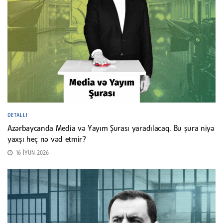
DETALLI
Azərbaycanda Media və Yayım Şurası yaradılacaq. Bu şura niyə
yaxşı heç nə vəd etmir?
16 İYUN 2026