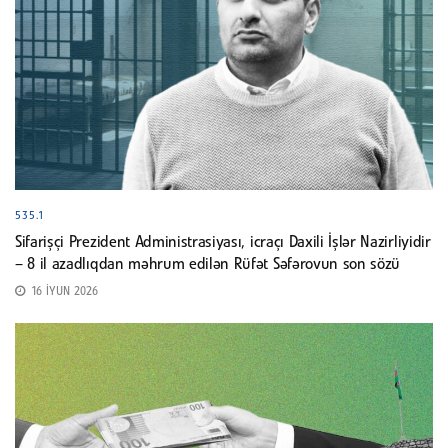
535.1
Sifarişçi Prezident Administrasiyası, icraçı Daxili İşlər Nazirliyidir
– 8 il azadlıqdan məhrum edilən Rüfət Səfərovun son sözü
16 İYUN 2026