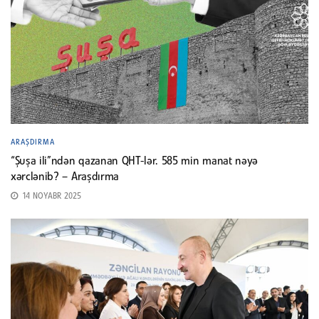
ARAŞDIRMA
“Şuşa ili”ndən qazanan QHT-lər. 585 min manat nəyə
xərclənib? – Araşdırma
14 NOYABR 2025