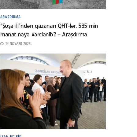
ARAŞDIRMA
“Şuşa ili”ndən qazanan QHT-lər. 585 min
manat nəyə xərclənib? – Araşdırma
14 NOYABR 2025
İZAH EDIRIK