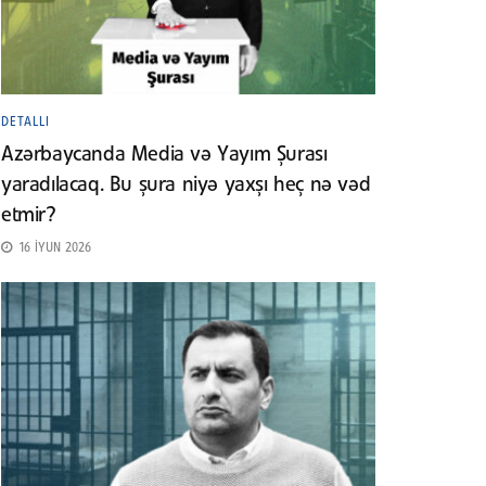
DETALLI
Azərbaycanda Media və Yayım Şurası
yaradılacaq. Bu şura niyə yaxşı heç nə vəd
etmir?
16 İYUN 2026