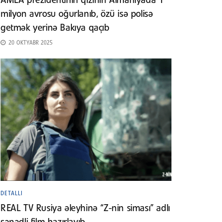
AMEA prezidentinin qızının Almaniyada 1
milyon avrosu oğurlanıb, özü isə polisə
getmək yerinə Bakıya qaçıb
20 OKTYABR 2025
DETALLI
REAL TV Rusiya əleyhinə “Z-nin siması” adlı