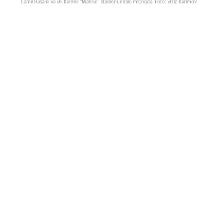
Cəmil Həsənli və Əli Kərimli "Məhsul" stadionundakı mitinqdə. Foto: Əziz Kərimov