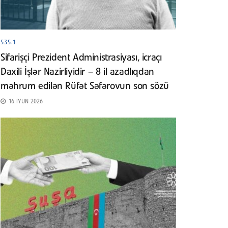
535.1
Sifarişçi Prezident Administrasiyası, icraçı
Daxili İşlər Nazirliyidir – 8 il azadlıqdan
məhrum edilən Rüfət Səfərovun son sözü
16 İYUN 2026