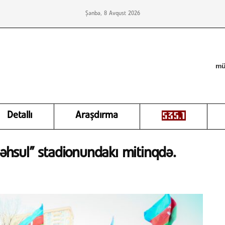
Şənbə, 8 Avqust 2026
mü
Detallı
Araşdırma
Məhsul” stadionundakı mitinqdə.