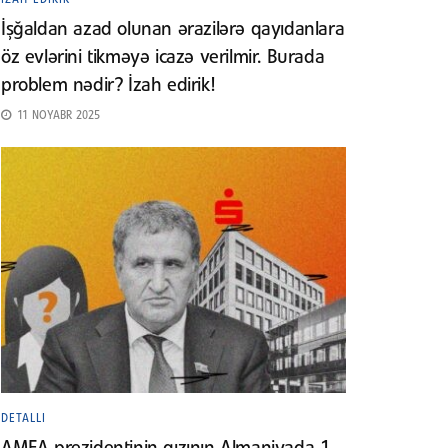
İşğaldan azad olunan ərazilərə qayıdanlara
öz evlərini tikməyə icazə verilmir. Burada
problem nədir? İzah edirik!
11 NOYABR 2025
DETALLI