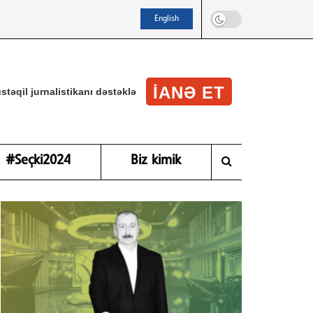
English
IANƏ ET
stəqil jurnalistikanı dəstəklə
#Seçki2024
Biz kimik