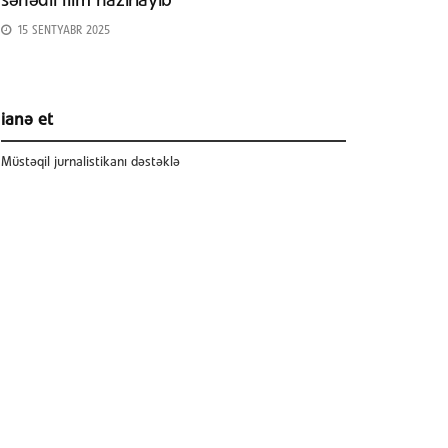
sənədli film hazırlayıb
15 SENTYABR 2025
ianə et
Müstəqil jurnalistikanı dəstəklə