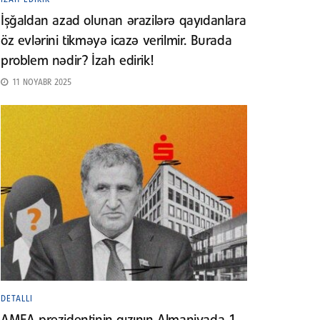
İşğaldan azad olunan ərazilərə qayıdanlara
öz evlərini tikməyə icazə verilmir. Burada
problem nədir? İzah edirik!
11 NOYABR 2025
DETALLI