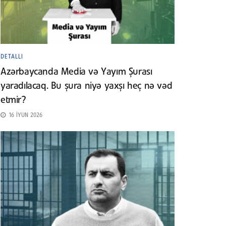
DETALLI
Azərbaycanda Media və Yayım Şurası
yaradılacaq. Bu şura niyə yaxşı heç nə vəd
etmir?
16 İYUN 2026