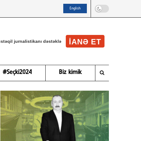
English
IANƏ ET
stəqil jurnalistikanı dəstəklə
#Seçki2024
Biz kimik