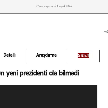
Cümə axşamı, 6 Avqust 2026
mü
Detallı
Araşdırma
n yeni prezidenti ola bilmədi