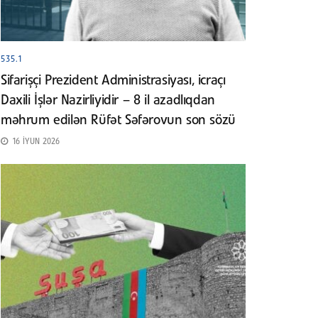
535.1
Sifarişçi Prezident Administrasiyası, icraçı
Daxili İşlər Nazirliyidir – 8 il azadlıqdan
məhrum edilən Rüfət Səfərovun son sözü
16 İYUN 2026