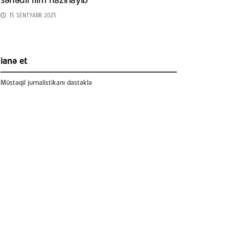
sənədli film hazırlayıb
15 SENTYABR 2025
ianə et
Müstəqil jurnalistikanı dəstəklə