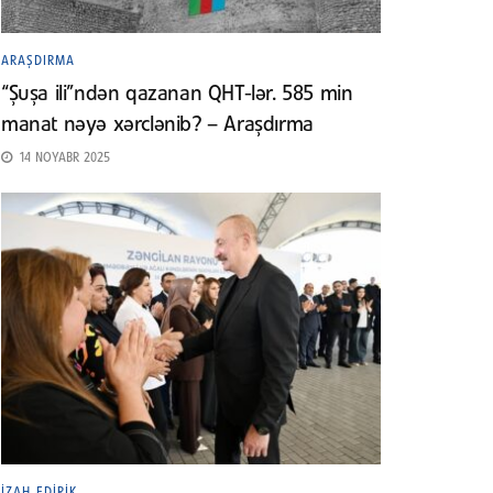
ARAŞDIRMA
“Şuşa ili”ndən qazanan QHT-lər. 585 min
manat nəyə xərclənib? – Araşdırma
14 NOYABR 2025
İZAH EDIRIK