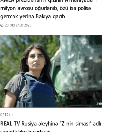
AMEA prezidentinin qızının Almaniyada 1
milyon avrosu oğurlanıb, özü isə polisə
getmək yerinə Bakıya qaçıb
20 OKTYABR 2025
DETALLI
REAL TV Rusiya əleyhinə “Z-nin siması” adlı