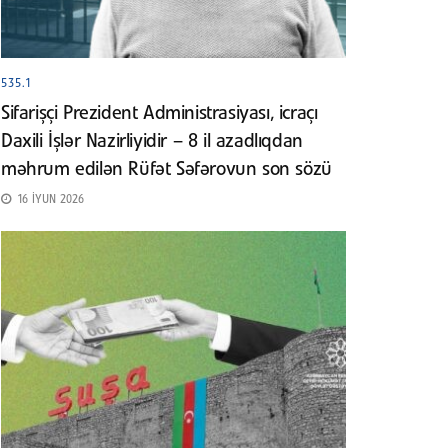
535.1
Sifarişçi Prezident Administrasiyası, icraçı
Daxili İşlər Nazirliyidir – 8 il azadlıqdan
məhrum edilən Rüfət Səfərovun son sözü
16 İYUN 2026