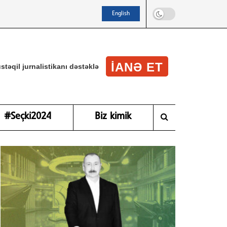
English
IANƏ ET
stəqil jurnalistikanı dəstəklə
#Seçki2024
Biz kimik