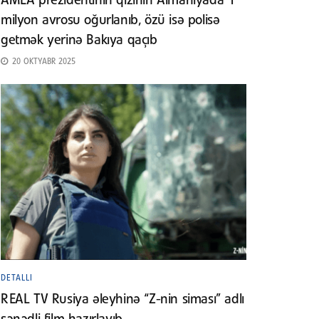
AMEA prezidentinin qızının Almaniyada 1
milyon avrosu oğurlanıb, özü isə polisə
getmək yerinə Bakıya qaçıb
20 OKTYABR 2025
DETALLI
REAL TV Rusiya əleyhinə “Z-nin siması” adlı