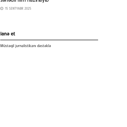
sənədli film hazırlayıb
15 SENTYABR 2025
ianə et
Müstəqil jurnalistikanı dəstəklə