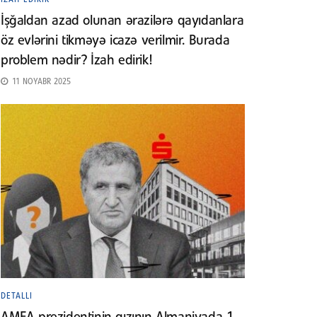
İşğaldan azad olunan ərazilərə qayıdanlara
öz evlərini tikməyə icazə verilmir. Burada
problem nədir? İzah edirik!
11 NOYABR 2025
DETALLI