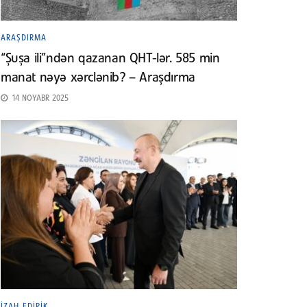
ARAŞDIRMA
“Şuşa ili”ndən qazanan QHT-lər. 585 min
manat nəyə xərclənib? – Araşdırma
14 NOYABR 2025
İZAH EDIRIK