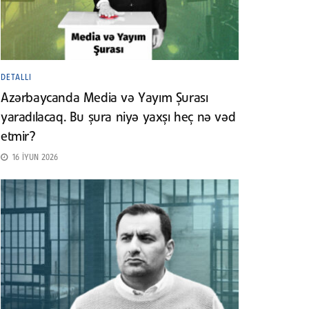
DETALLI
Azərbaycanda Media və Yayım Şurası
yaradılacaq. Bu şura niyə yaxşı heç nə vəd
etmir?
16 İYUN 2026