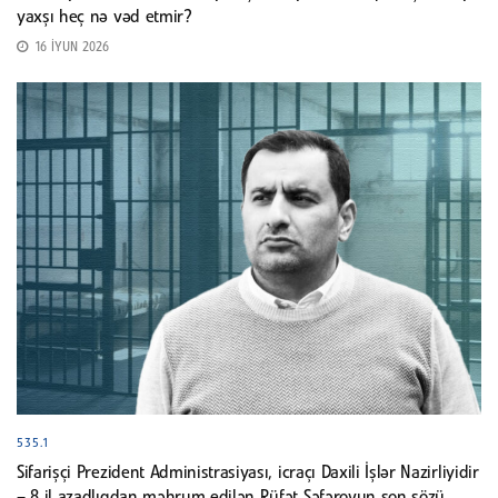
yaxşı heç nə vəd etmir?
16 İYUN 2026
535.1
Sifarişçi Prezident Administrasiyası, icraçı Daxili İşlər Nazirliyidir