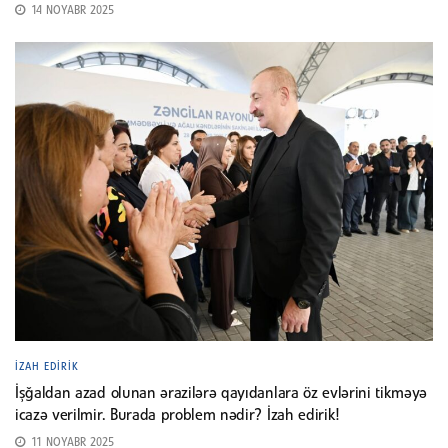
14 NOYABR 2025
İZAH EDIRIK
İşğaldan azad olunan ərazilərə qayıdanlara öz evlərini tikməyə
icazə verilmir. Burada problem nədir? İzah edirik!
11 NOYABR 2025