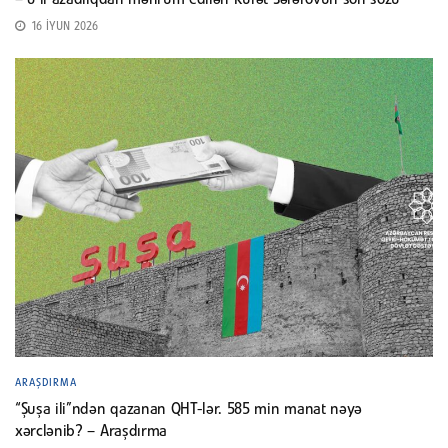
– 8 il azadlıqdan məhrum edilən Rüfət Səfərovun son sözü
16 İYUN 2026
ARAŞDIRMA
“Şuşa ili”ndən qazanan QHT-lər. 585 min manat nəyə
xərclənib? – Araşdırma