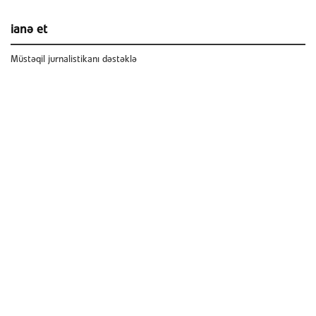
ianə et
Müstəqil jurnalistikanı dəstəklə