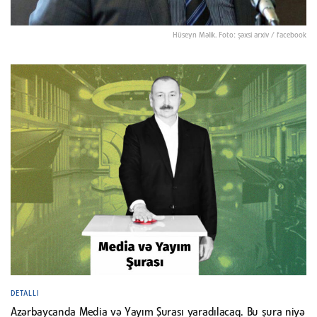
Hüseyn Məlik. Foto: şəxsi arxiv / facebook
DETALLI
Azərbaycanda Media və Yayım Şurası yaradılacaq. Bu şura niyə