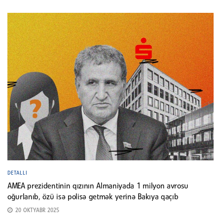
DETALLI
AMEA prezidentinin qızının Almaniyada 1 milyon avrosu
oğurlanıb, özü isə polisə getmək yerinə Bakıya qaçıb
20 OKTYABR 2025