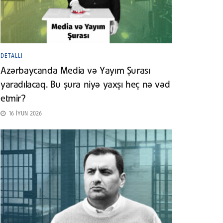
DETALLI
Azərbaycanda Media və Yayım Şurası
yaradılacaq. Bu şura niyə yaxşı heç nə vəd
etmir?
16 İYUN 2026