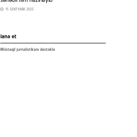
sənədli film hazırlayıb
15 SENTYABR 2025
ianə et
Müstəqil jurnalistikanı dəstəklə