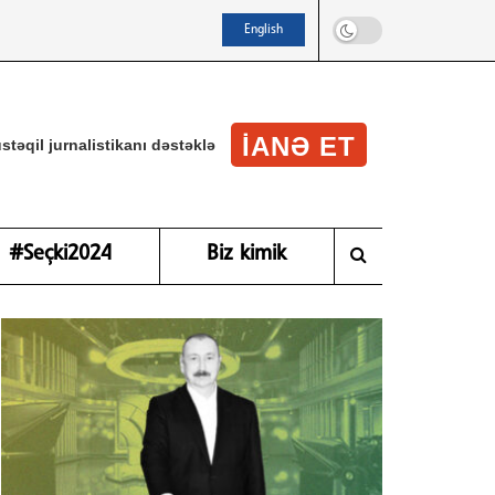
English
IANƏ ET
stəqil jurnalistikanı dəstəklə
#Seçki2024
Biz kimik