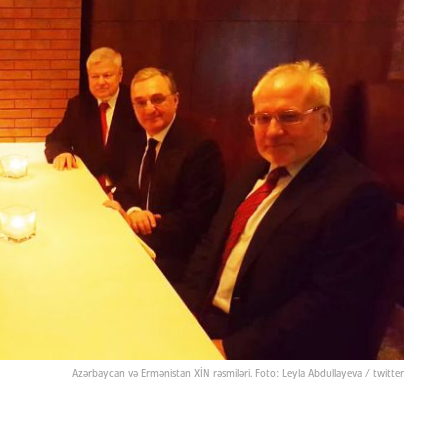
Azərbaycan və Ermənistan XİN rəsmiləri. Foto: Leyla Abdullayeva / twitter