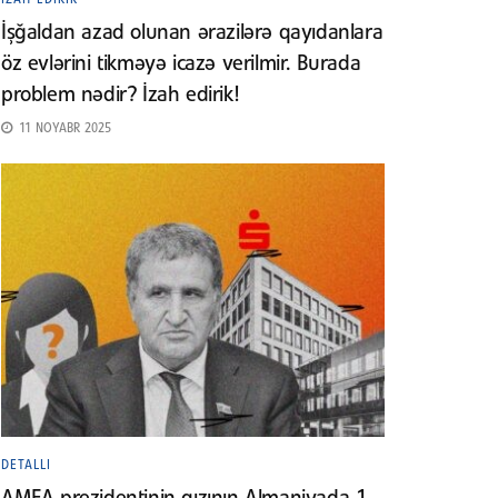
İşğaldan azad olunan ərazilərə qayıdanlara
öz evlərini tikməyə icazə verilmir. Burada
problem nədir? İzah edirik!
11 NOYABR 2025
DETALLI