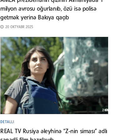
AMEA prezidentinin qızının Almaniyada 1
milyon avrosu oğurlanıb, özü isə polisə
getmək yerinə Bakıya qaçıb
20 OKTYABR 2025
DETALLI
REAL TV Rusiya əleyhinə “Z-nin siması” adlı