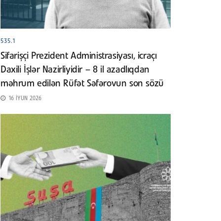
535.1
Sifarişçi Prezident Administrasiyası, icraçı
Daxili İşlər Nazirliyidir – 8 il azadlıqdan
məhrum edilən Rüfət Səfərovun son sözü
16 İYUN 2026