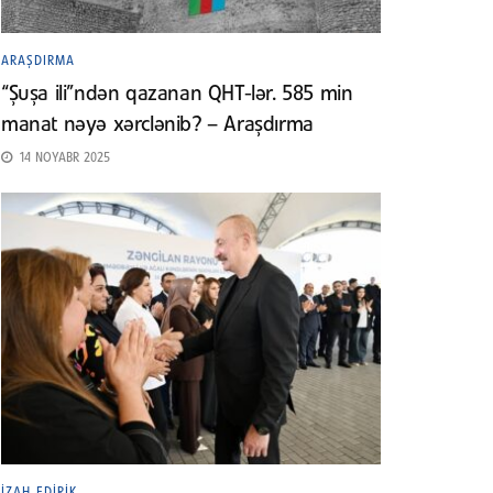
ARAŞDIRMA
“Şuşa ili”ndən qazanan QHT-lər. 585 min
manat nəyə xərclənib? – Araşdırma
14 NOYABR 2025
İZAH EDIRIK