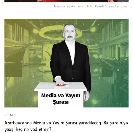
Marixuana çəkən xanım. Foto: Ramille Soares / unsplash
DETALLI
Azərbaycanda Media və Yayım Şurası yaradılacaq. Bu şura niyə
yaxşı heç nə vəd etmir?