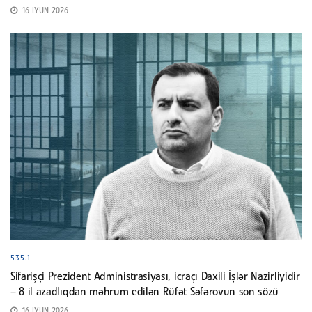
16 İYUN 2026
535.1
Sifarişçi Prezident Administrasiyası, icraçı Daxili İşlər Nazirliyidir
– 8 il azadlıqdan məhrum edilən Rüfət Səfərovun son sözü
16 İYUN 2026