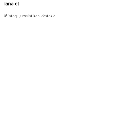
ianə et
Müstəqil jurnalistikanı dəstəklə