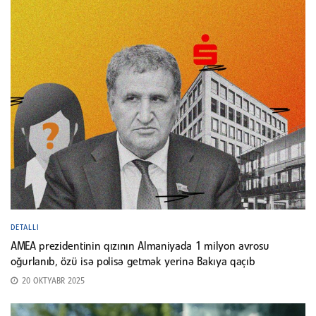
DETALLI
AMEA prezidentinin qızının Almaniyada 1 milyon avrosu
oğurlanıb, özü isə polisə getmək yerinə Bakıya qaçıb
20 OKTYABR 2025