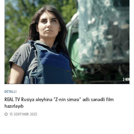
DETALLI
REAL TV Rusiya əleyhinə “Z-nin siması” adlı sənədli film
hazırlayıb
15 SENTYABR 2025