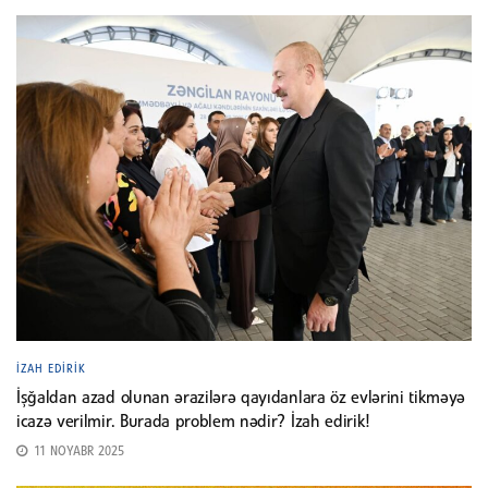
İZAH EDIRIK
İşğaldan azad olunan ərazilərə qayıdanlara öz evlərini tikməyə
icazə verilmir. Burada problem nədir? İzah edirik!
11 NOYABR 2025