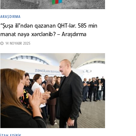
ARAŞDIRMA
“Şuşa ili”ndən qazanan QHT-lər. 585 min
manat nəyə xərclənib? – Araşdırma
14 NOYABR 2025
İZAH EDIRIK