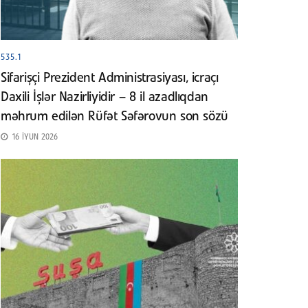
535.1
Sifarişçi Prezident Administrasiyası, icraçı
Daxili İşlər Nazirliyidir – 8 il azadlıqdan
məhrum edilən Rüfət Səfərovun son sözü
16 İYUN 2026