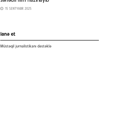
sənədli film hazırlayıb
15 SENTYABR 2025
ianə et
Müstəqil jurnalistikanı dəstəklə