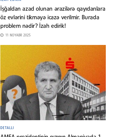
İşğaldan azad olunan ərazilərə qayıdanlara
öz evlərini tikməyə icazə verilmir. Burada
problem nədir? İzah edirik!
11 NOYABR 2025
DETALLI