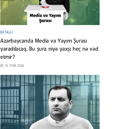
DETALLI
Azərbaycanda Media və Yayım Şurası
yaradılacaq. Bu şura niyə yaxşı heç nə vəd
etmir?
16 İYUN 2026