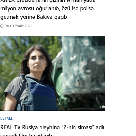
AMEA prezidentinin qızının Almaniyada 1
milyon avrosu oğurlanıb, özü isə polisə
getmək yerinə Bakıya qaçıb
20 OKTYABR 2025
DETALLI
REAL TV Rusiya əleyhinə “Z-nin siması” adlı