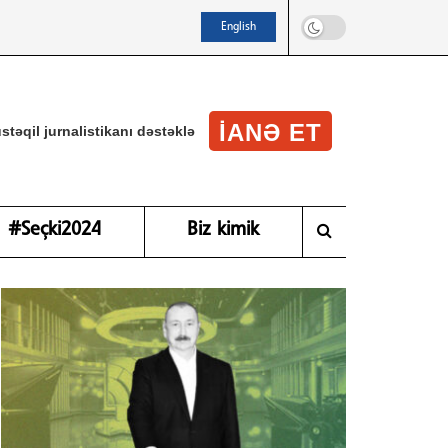
English
IANƏ ET
stəqil jurnalistikanı dəstəklə
#Seçki2024
Biz kimik