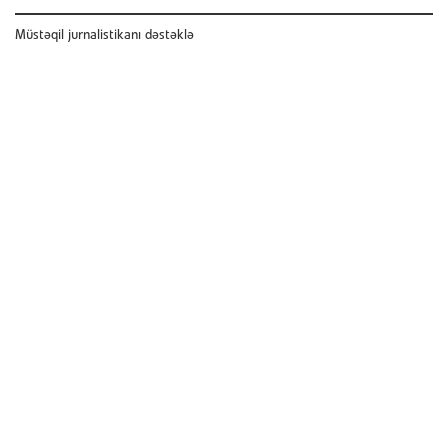
Müstəqil jurnalistikanı dəstəklə