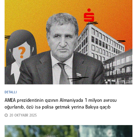
DETALLI
AMEA prezidentinin qızının Almaniyada 1 milyon avrosu
oğurlanıb, özü isə polisə getmək yerinə Bakıya qaçıb
20 OKTYABR 2025