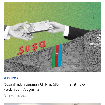
ARAŞDIRMA
“Şuşa ili”ndən qazanan QHT-lər. 585 min manat nəyə
xərclənib? – Araşdırma
14 NOYABR 2025