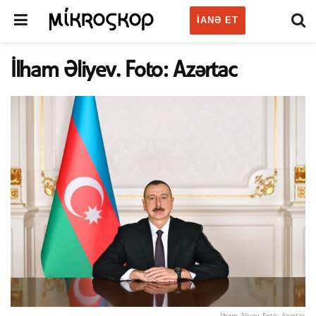
IANƏ ET
İlham Əliyev. Foto: Azərtac