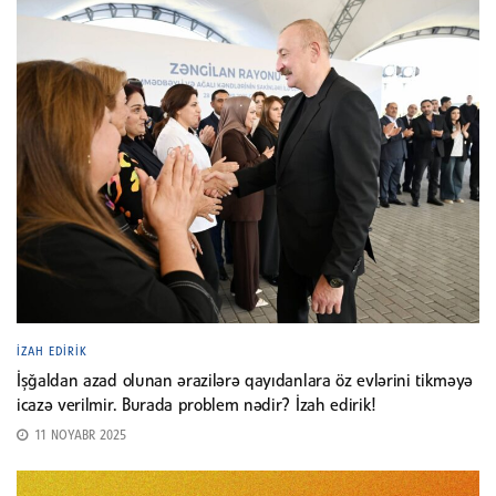
İZAH EDIRIK
İşğaldan azad olunan ərazilərə qayıdanlara öz evlərini tikməyə
icazə verilmir. Burada problem nədir? İzah edirik!
11 NOYABR 2025