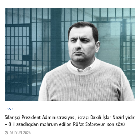
535.1
Sifarişçi Prezident Administrasiyası, icraçı Daxili İşlər Nazirliyidir
– 8 il azadlıqdan məhrum edilən Rüfət Səfərovun son sözü
16 İYUN 2026