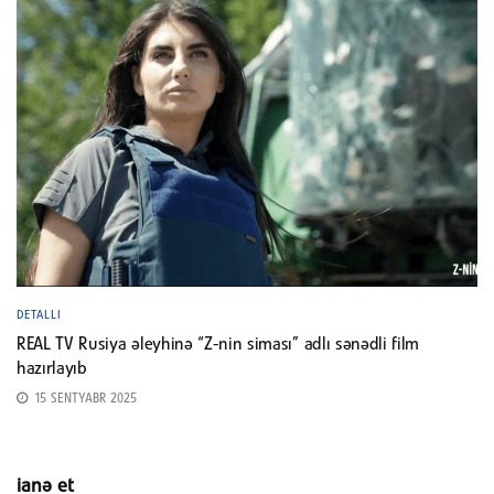
DETALLI
REAL TV Rusiya əleyhinə “Z-nin siması” adlı sənədli film
hazırlayıb
15 SENTYABR 2025
ianə et