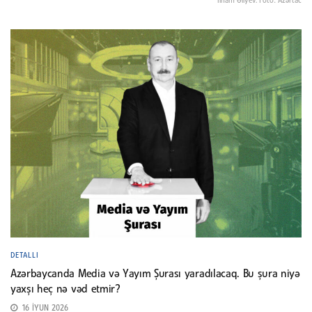
İlham Əliyev. Foto: Azərtac
DETALLI
Azərbaycanda Media və Yayım Şurası yaradılacaq. Bu şura niyə
yaxşı heç nə vəd etmir?
16 İYUN 2026