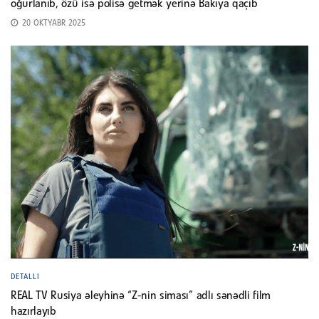
oğurlanıb, özü isə polisə getmək yerinə Bakıya qaçıb
20 OKTYABR 2025
DETALLI
REAL TV Rusiya əleyhinə “Z-nin siması” adlı sənədli film
hazırlayıb