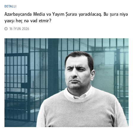
DETALLI
Azərbaycanda Media və Yayım Şurası yaradılacaq. Bu şura niyə
yaxşı heç nə vəd etmir?
16 İYUN 2026