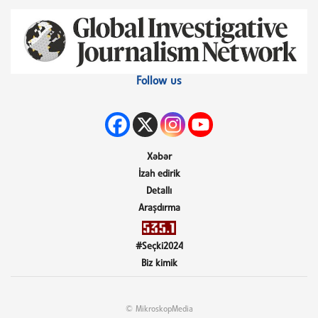
Follow us
Xəbər
İzah edirik
Detallı
Araşdırma
#Seçki2024
Biz kimik
© MikroskopMedia