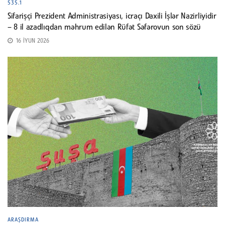
535.1
Sifarişçi Prezident Administrasiyası, icraçı Daxili İşlər Nazirliyidir
– 8 il azadlıqdan məhrum edilən Rüfət Səfərovun son sözü
16 İYUN 2026
ARAŞDIRMA