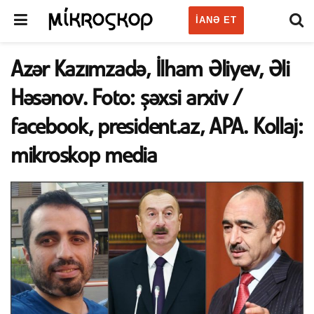
IANƏ ET
Azər Kazımzadə, İlham Əliyev, Əli
Həsənov. Foto: şəxsi arxiv /
facebook, president.az, APA. Kollaj:
mikroskop media