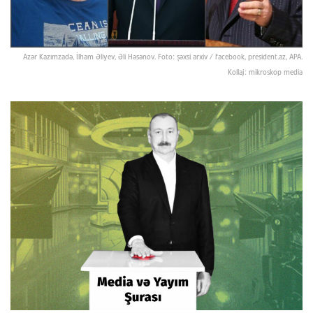
Azər Kazımzadə, İlham Əliyev, Əli Həsənov. Foto: şəxsi arxiv / facebook, president.az, APA.
Kollaj: mikroskop media