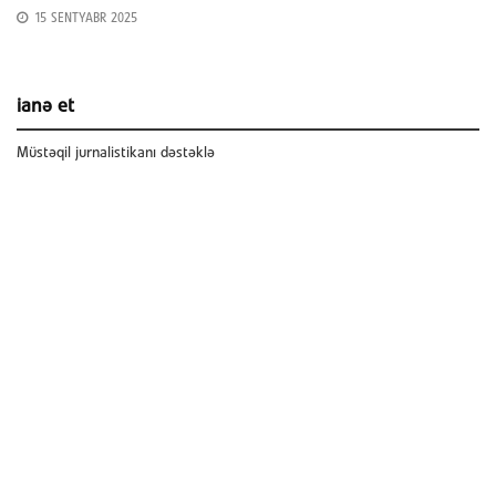
15 SENTYABR 2025
ianə et
Müstəqil jurnalistikanı dəstəklə