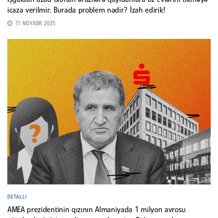
İşğaldan azad olunan ərazilərə qayıdanlara öz evlərini tikməyə
icazə verilmir. Burada problem nədir? İzah edirik!
11 NOYABR 2025
DETALLI
AMEA prezidentinin qızının Almaniyada 1 milyon avrosu