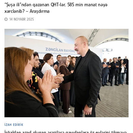
“Şuşa ili”ndən qazanan QHT-lər. 585 min manat nəyə
xərclənib? – Araşdırma
14 NOYABR 2025
İZAH EDIRIK