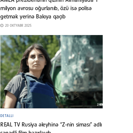
AMEA prezidentinin qızının Almaniyada 1
milyon avrosu oğurlanıb, özü isə polisə
getmək yerinə Bakıya qaçıb
20 OKTYABR 2025
DETALLI
REAL TV Rusiya əleyhinə “Z-nin siması” adlı