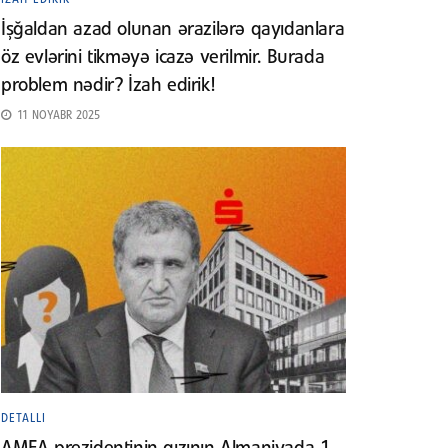
İşğaldan azad olunan ərazilərə qayıdanlara
öz evlərini tikməyə icazə verilmir. Burada
problem nədir? İzah edirik!
11 NOYABR 2025
DETALLI