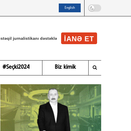
English
IANƏ ET
stəqil jurnalistikanı dəstəklə
#Seçki2024
Biz kimik