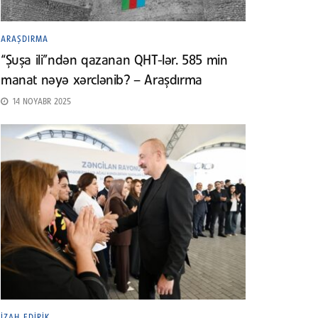
ARAŞDIRMA
“Şuşa ili”ndən qazanan QHT-lər. 585 min
manat nəyə xərclənib? – Araşdırma
14 NOYABR 2025
İZAH EDIRIK