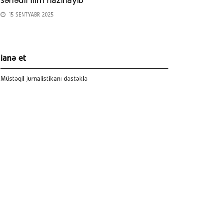
sənədli film hazırlayıb
15 SENTYABR 2025
ianə et
Müstəqil jurnalistikanı dəstəklə