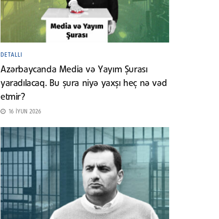
DETALLI
Azərbaycanda Media və Yayım Şurası
yaradılacaq. Bu şura niyə yaxşı heç nə vəd
etmir?
16 İYUN 2026