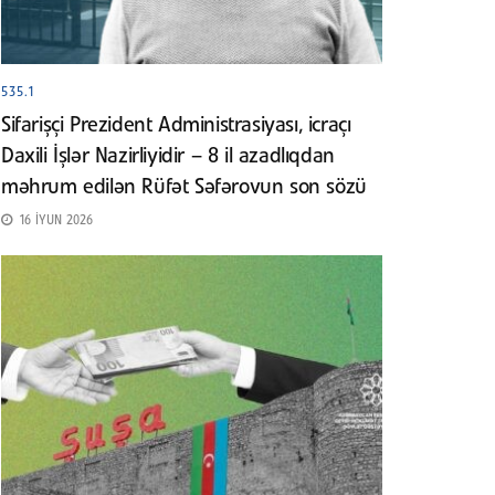
535.1
Sifarişçi Prezident Administrasiyası, icraçı
Daxili İşlər Nazirliyidir – 8 il azadlıqdan
məhrum edilən Rüfət Səfərovun son sözü
16 İYUN 2026