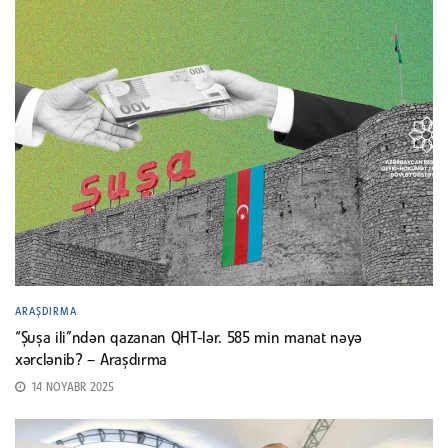
ARAŞDIRMA
“Şuşa ili”ndən qazanan QHT-lər. 585 min manat nəyə
xərclənib? – Araşdırma
14 NOYABR 2025