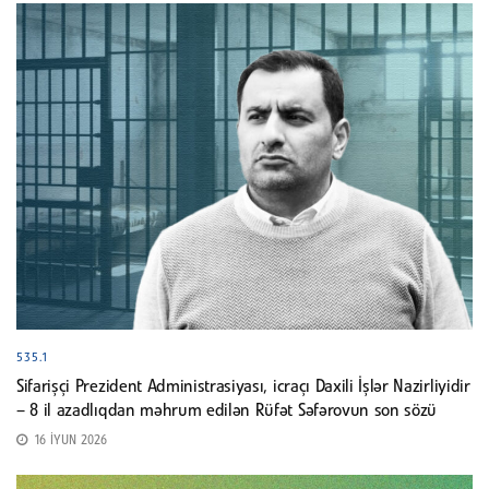
535.1
Sifarişçi Prezident Administrasiyası, icraçı Daxili İşlər Nazirliyidir
– 8 il azadlıqdan məhrum edilən Rüfət Səfərovun son sözü
16 İYUN 2026