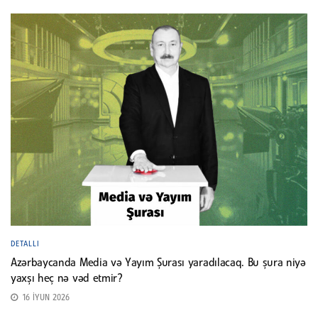
DETALLI
Azərbaycanda Media və Yayım Şurası yaradılacaq. Bu şura niyə
yaxşı heç nə vəd etmir?
16 İYUN 2026