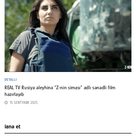
DETALLI
REAL TV Rusiya əleyhinə “Z-nin siması” adlı sənədli film
hazırlayıb
15 SENTYABR 2025
ianə et