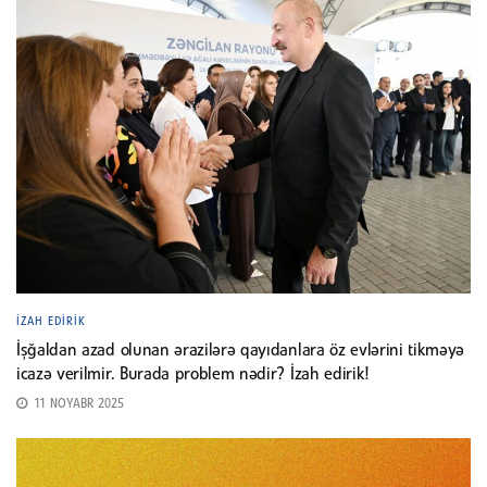
İZAH EDIRIK
İşğaldan azad olunan ərazilərə qayıdanlara öz evlərini tikməyə
icazə verilmir. Burada problem nədir? İzah edirik!
11 NOYABR 2025