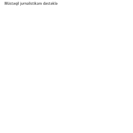
Müstəqil jurnalistikanı dəstəklə