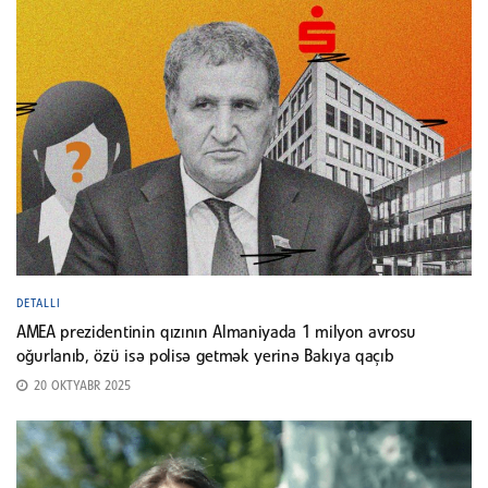
DETALLI
AMEA prezidentinin qızının Almaniyada 1 milyon avrosu
oğurlanıb, özü isə polisə getmək yerinə Bakıya qaçıb
20 OKTYABR 2025