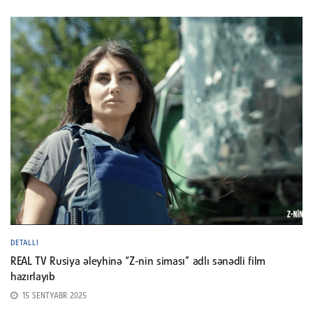
DETALLI
REAL TV Rusiya əleyhinə “Z-nin siması” adlı sənədli film
hazırlayıb
15 SENTYABR 2025