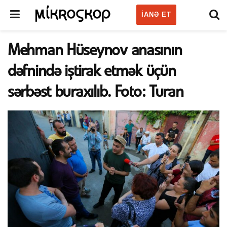
IANƏ ET
Mehman Hüseynov anasının
dəfnində iştirak etmək üçün
sərbəst buraxılıb. Foto: Turan