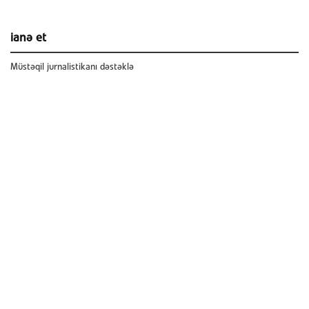
ianə et
Müstəqil jurnalistikanı dəstəklə