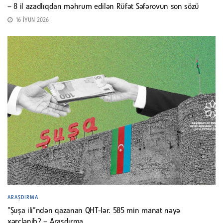
– 8 il azadlıqdan məhrum edilən Rüfət Səfərovun son sözü
16 İYUN 2026
ARAŞDIRMA
“Şuşa ili”ndən qazanan QHT-lər. 585 min manat nəyə
xərclənib? – Araşdırma