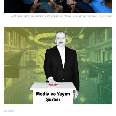
Mehman Hüseynov anasının dəfnində iştirak etmək üçün sərbəst buraxılıb. Foto: Turan
DETALLI