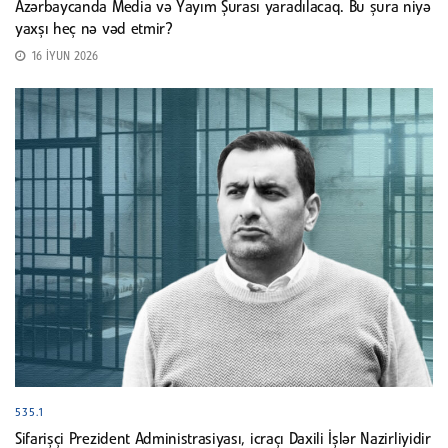
Azərbaycanda Media və Yayım Şurası yaradılacaq. Bu şura niyə
yaxşı heç nə vəd etmir?
16 İYUN 2026
535.1
Sifarişçi Prezident Administrasiyası, icraçı Daxili İşlər Nazirliyidir