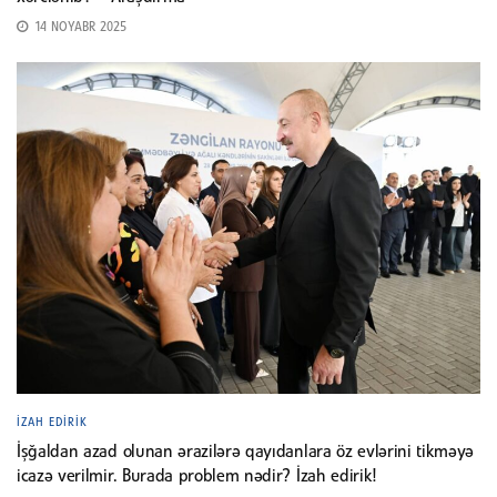
14 NOYABR 2025
İZAH EDIRIK
İşğaldan azad olunan ərazilərə qayıdanlara öz evlərini tikməyə
icazə verilmir. Burada problem nədir? İzah edirik!