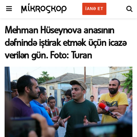
IANƏ ET
Mehman Hüseynova anasının
dəfnində iştirak etmək üçün icazə
verilən gün. Foto: Turan