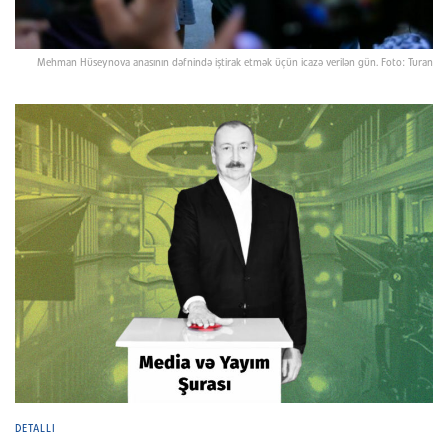
Mehman Hüseynova anasının dəfnində iştirak etmək üçün icazə verilən gün. Foto: Turan
DETALLI