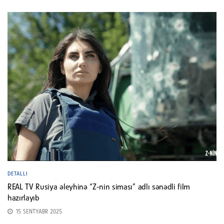
DETALLI
REAL TV Rusiya əleyhinə “Z-nin siması” adlı sənədli film
hazırlayıb
15 SENTYABR 2025