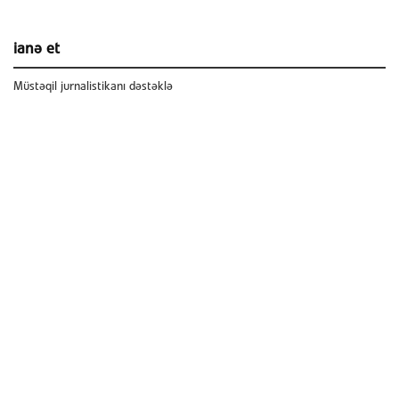
ianə et
Müstəqil jurnalistikanı dəstəklə