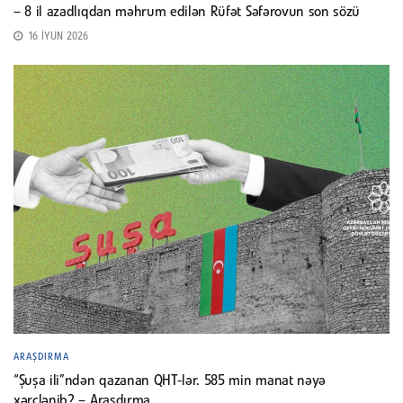
– 8 il azadlıqdan məhrum edilən Rüfət Səfərovun son sözü
16 İYUN 2026
ARAŞDIRMA
“Şuşa ili”ndən qazanan QHT-lər. 585 min manat nəyə
xərclənib? – Araşdırma