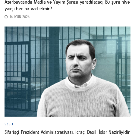
Azərbaycanda Media və Yayım Şurası yaradılacaq. Bu şura niyə
yaxşı heç nə vəd etmir?
16 İYUN 2026
535.1
Sifarişçi Prezident Administrasiyası, icraçı Daxili İşlər Nazirliyidir