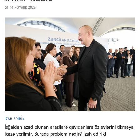
14 NOYABR 2025
İZAH EDIRIK
İşğaldan azad olunan ərazilərə qayıdanlara öz evlərini tikməyə
icazə verilmir. Burada problem nədir? İzah edirik!