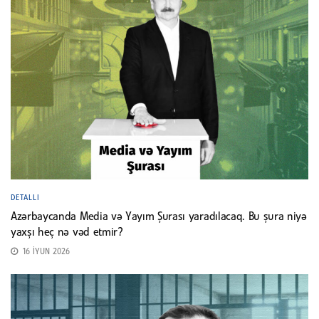
DETALLI
Azərbaycanda Media və Yayım Şurası yaradılacaq. Bu şura niyə
yaxşı heç nə vəd etmir?
16 İYUN 2026