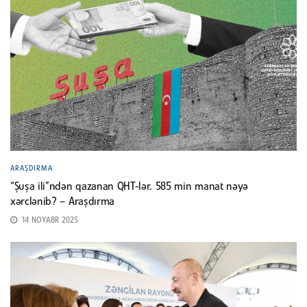
ARAŞDIRMA
“Şuşa ili”ndən qazanan QHT-lər. 585 min manat nəyə
xərclənib? – Araşdırma
14 NOYABR 2025