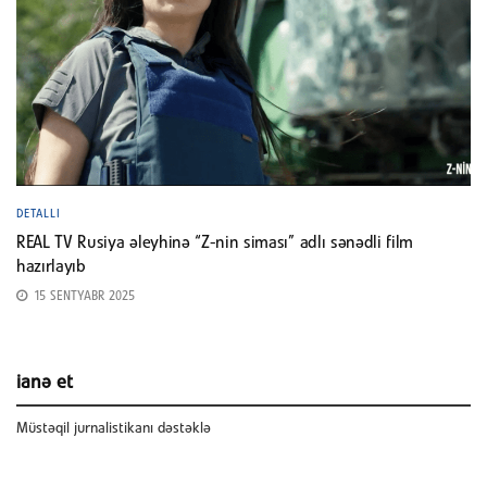
DETALLI
REAL TV Rusiya əleyhinə “Z-nin siması” adlı sənədli film
hazırlayıb
15 SENTYABR 2025
ianə et
Müstəqil jurnalistikanı dəstəklə