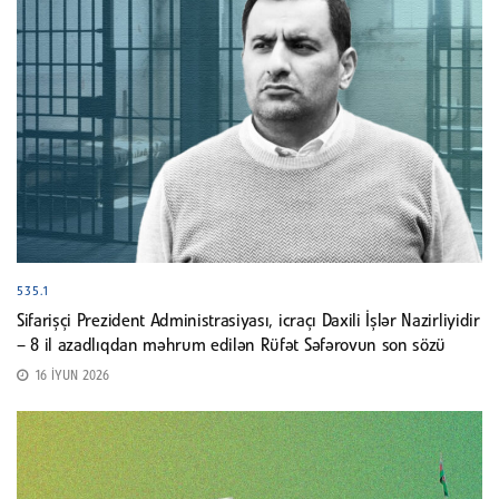
535.1
Sifarişçi Prezident Administrasiyası, icraçı Daxili İşlər Nazirliyidir
– 8 il azadlıqdan məhrum edilən Rüfət Səfərovun son sözü
16 İYUN 2026