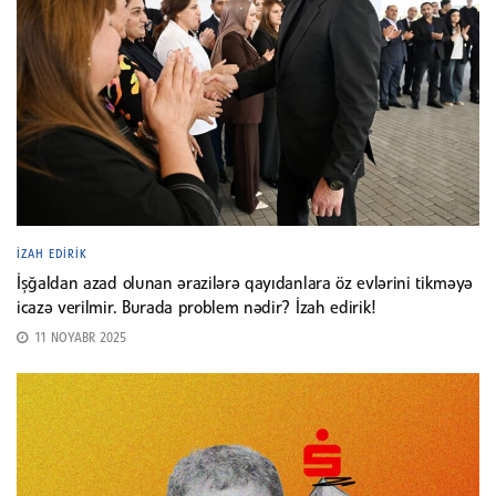
İZAH EDIRIK
İşğaldan azad olunan ərazilərə qayıdanlara öz evlərini tikməyə
icazə verilmir. Burada problem nədir? İzah edirik!
11 NOYABR 2025