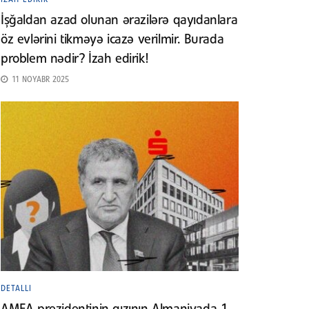
İşğaldan azad olunan ərazilərə qayıdanlara
öz evlərini tikməyə icazə verilmir. Burada
problem nədir? İzah edirik!
11 NOYABR 2025
DETALLI