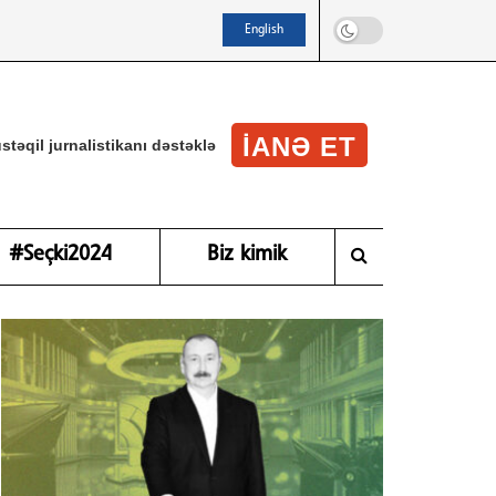
English
IANƏ ET
stəqil jurnalistikanı dəstəklə
#Seçki2024
Biz kimik