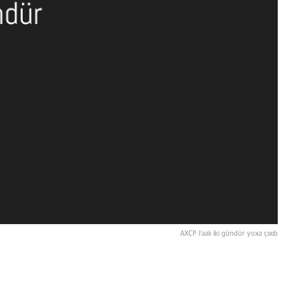
AXCP fəalı iki gündür yoxa çıxıb