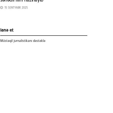
sənədli film hazırlayıb
15 SENTYABR 2025
ianə et
Müstəqil jurnalistikanı dəstəklə