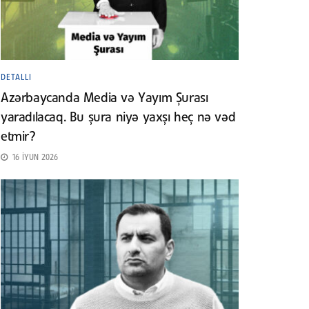
DETALLI
Azərbaycanda Media və Yayım Şurası
yaradılacaq. Bu şura niyə yaxşı heç nə vəd
etmir?
16 İYUN 2026