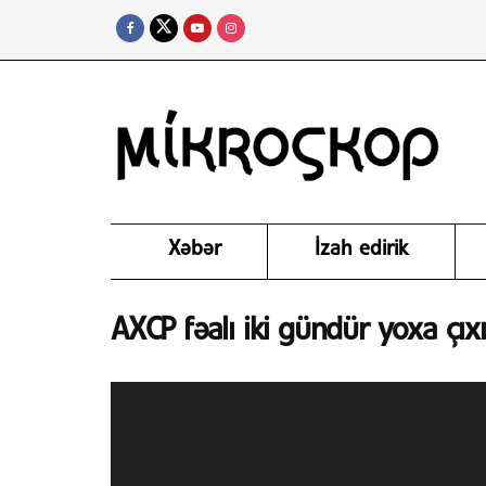
Xəbər
İzah edirik
AXCP fəalı iki gündür yoxa çıx