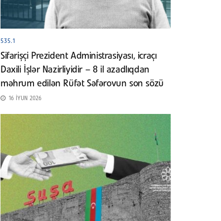
535.1
Sifarişçi Prezident Administrasiyası, icraçı
Daxili İşlər Nazirliyidir – 8 il azadlıqdan
məhrum edilən Rüfət Səfərovun son sözü
16 İYUN 2026