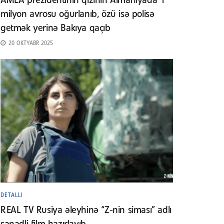
AMEA prezidentinin qızının Almaniyada 1
milyon avrosu oğurlanıb, özü isə polisə
getmək yerinə Bakıya qaçıb
20 OKTYABR 2025
DETALLI
REAL TV Rusiya əleyhinə “Z-nin siması” adlı