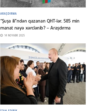
ARAŞDIRMA
“Şuşa ili”ndən qazanan QHT-lər. 585 min
manat nəyə xərclənib? – Araşdırma
14 NOYABR 2025
İZAH EDIRIK