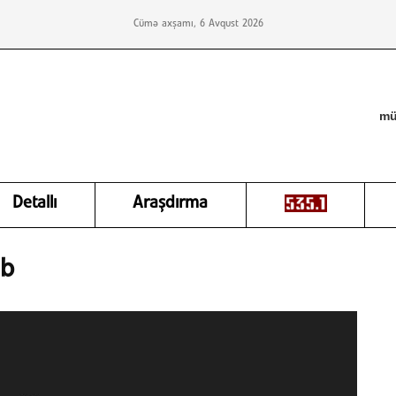
Cümə axşamı, 6 Avqust 2026
mü
Detallı
Araşdırma
ıb