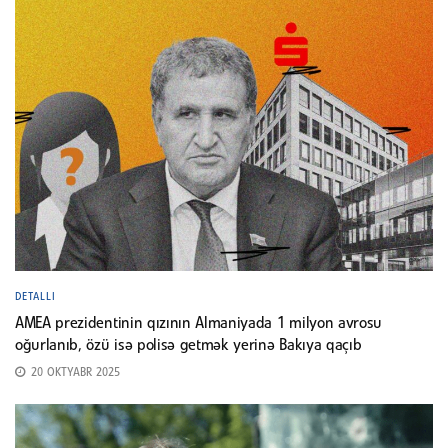
DETALLI
AMEA prezidentinin qızının Almaniyada 1 milyon avrosu
oğurlanıb, özü isə polisə getmək yerinə Bakıya qaçıb
20 OKTYABR 2025