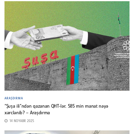
ARAŞDIRMA
“Şuşa ili”ndən qazanan QHT-lər. 585 min manat nəyə
xərclənib? – Araşdırma
14 NOYABR 2025