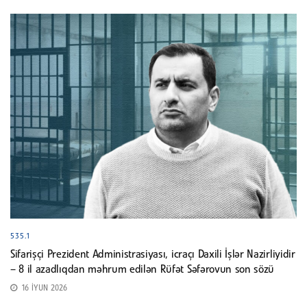
535.1
Sifarişçi Prezident Administrasiyası, icraçı Daxili İşlər Nazirliyidir
– 8 il azadlıqdan məhrum edilən Rüfət Səfərovun son sözü
16 İYUN 2026