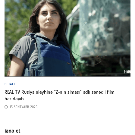
DETALLI
REAL TV Rusiya əleyhinə “Z-nin siması” adlı sənədli film
hazırlayıb
15 SENTYABR 2025
ianə et