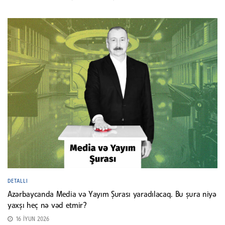
DETALLI
Azərbaycanda Media və Yayım Şurası yaradılacaq. Bu şura niyə
yaxşı heç nə vəd etmir?
16 İYUN 2026