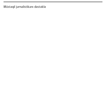
Müstəqil jurnalistikanı dəstəklə