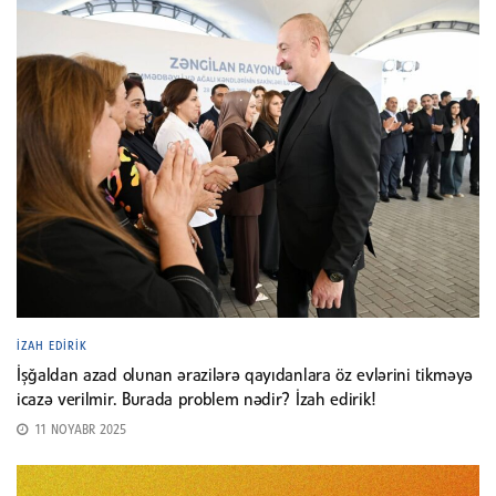
İZAH EDIRIK
İşğaldan azad olunan ərazilərə qayıdanlara öz evlərini tikməyə
icazə verilmir. Burada problem nədir? İzah edirik!
11 NOYABR 2025